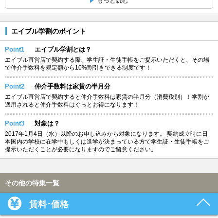
もっと読む
エイブル学割のポイント
Point1
エイブル学割とは？
エイブル直営店で契約する際、学生証・生徒手帳をご提示いただくと、その場
で仲介手数料を規定額から10%割引きできる制度です！
Point2
仲介手数料は家賃の半月分
エイブル直営店で契約すると仲介手数料は家賃の半月分（消費税別）！学割が
適用されると仲介手数料はぐっとお得になります！
Point3
対象は？
2017年1月4日（水）以降のお申し込みから対象になります。 契約成立時に日
本国内の学校に在学中もしくは進学が決まっている方で学生証・生徒手帳をご
提示いただくことが必要になりますのでご留意ください。
その他の特集一覧
賃料･価格