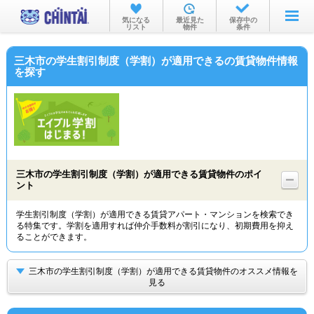
お部屋を探す
気になる
最近見た
保存中の
リスト
物件
条件
沿線・駅から
三木市の学生割引制度（学割）が適用できるの賃貸物件情報
住所から
を探す
家賃相場から
通勤通学時間から
物件特集から
三木市の学生割引制度（学割）が適用できる賃貸物件のポイ
不動産会社から
ント
TOP
学生割引制度（学割）が適用できる賃貸アパート・マンションを検索でき
る特集です。学割を適用すれば仲介手数料が割引になり、初期費用を抑え
ることができます。
三木市の学生割引制度（学割）が適用できる賃貸物件のオススメ情報を
見る