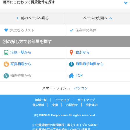
都市にこだわって賃貸物件を探す
前のページへ戻る
ページの先頭へ
気になるリスト
保存中の条件
別の探し方でお部屋を探す
沿線・駅から
住所から
家賃相場から
通勤通学時間から
物件特集から
TOP
スマートフォン
パソコン
地域一覧
アーカイブ
サイトマップ
個人情報
免責
お問合せ
会社案内
(C) CHINTAI Corporation All rights reserved.
[PR]賃貸物件の疑問解決！教えてエイブルAGENT
[PR]賃貸生活の工夫を紹介！CHINTAI情報局