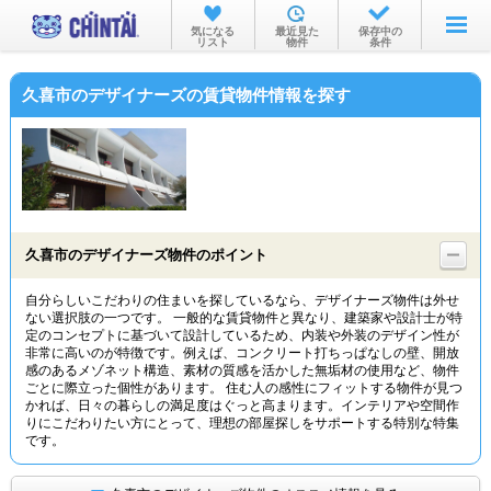
お部屋を探す
気になる
最近見た
保存中の
リスト
物件
条件
沿線・駅から
久喜市のデザイナーズの賃貸物件情報を探す
住所から
家賃相場から
通勤通学時間から
物件特集から
久喜市のデザイナーズ物件のポイント
不動産会社から
自分らしいこだわりの住まいを探しているなら、デザイナーズ物件は外せ
ない選択肢の一つです。 一般的な賃貸物件と異なり、建築家や設計士が特
TOP
定のコンセプトに基づいて設計しているため、内装や外装のデザイン性が
非常に高いのが特徴です。例えば、コンクリート打ちっぱなしの壁、開放
感のあるメゾネット構造、素材の質感を活かした無垢材の使用など、物件
ごとに際立った個性があります。 住む人の感性にフィットする物件が見つ
かれば、日々の暮らしの満足度はぐっと高まります。インテリアや空間作
りにこだわりたい方にとって、理想の部屋探しをサポートする特別な特集
です。