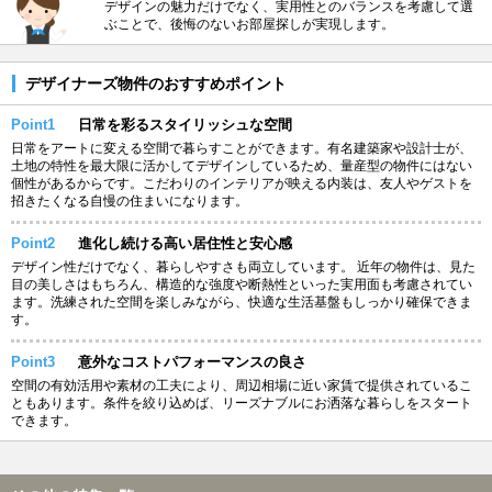
デザインの魅力だけでなく、実用性とのバランスを考慮して選
ぶことで、後悔のないお部屋探しが実現します。
デザイナーズ物件のおすすめポイント
Point1
日常を彩るスタイリッシュな空間
日常をアートに変える空間で暮らすことができます。有名建築家や設計士が、
土地の特性を最大限に活かしてデザインしているため、量産型の物件にはない
個性があるからです。こだわりのインテリアが映える内装は、友人やゲストを
招きたくなる自慢の住まいになります。
Point2
進化し続ける高い居住性と安心感
デザイン性だけでなく、暮らしやすさも両立しています。 近年の物件は、見た
目の美しさはもちろん、構造的な強度や断熱性といった実用面も考慮されてい
ます。洗練された空間を楽しみながら、快適な生活基盤もしっかり確保できま
す。
Point3
意外なコストパフォーマンスの良さ
空間の有効活用や素材の工夫により、周辺相場に近い家賃で提供されているこ
ともあります。条件を絞り込めば、リーズナブルにお洒落な暮らしをスタート
できます。