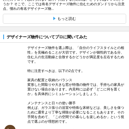
うか？ そこで、ここでは有名デザイナーズ物件に住むためのダンドリから注意
点、憧れの有名デザイナーズ物...
もっと読む
デザイナーズ物件についてプロに聞いてみた
デザイナーズ物件を選ぶ際は、「自分のライフスタイルとの相
性」を見極めることが大切です。デザインが個性的である分、
住む人の生活動線と合致するかどうかが満足度を左右するため
です。
特に注意すべきは、以下の2点です。
家具の配置と収納のバランス
変形した間取りや大きな窓が特徴の物件では、手持ちの家具が
置けない場合があります。内見時には必ず「どこに何を置く
か」を具体的にシミュレーションしましょう。
メンテナンスと日々の使い勝手
例えば、ガラス張りの浴室や特殊な床材などは、美しさを保つ
ために通常より丁寧な掃除が必要になることもあります。その
手間を含めて、「この空間での暮らしを楽しめるか」という視
点で選ぶのが理想的です。