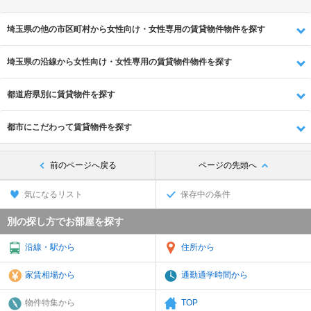
埼玉県の他の市区町村から女性向け・女性専用の賃貸物件物件を探す
埼玉県の沿線から女性向け・女性専用の賃貸物件物件を探す
都道府県別に賃貸物件を探す
都市にこだわって賃貸物件を探す
前のページへ戻る
ページの先頭へ
気になるリスト
保存中の条件
別の探し方でお部屋を探す
沿線・駅から
住所から
家賃相場から
通勤通学時間から
物件特集から
TOP