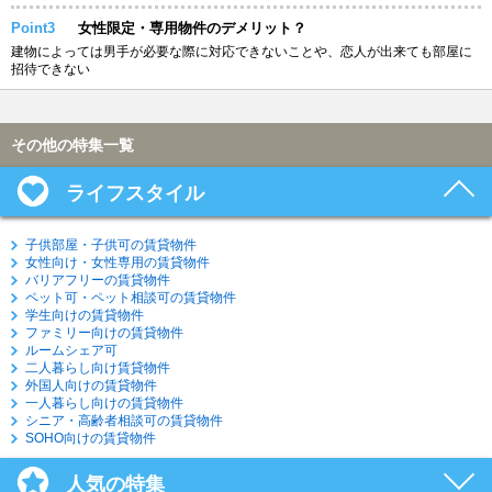
Point3
女性限定・専用物件のデメリット？
建物によっては男手が必要な際に対応できないことや、恋人が出来ても部屋に
招待できない
その他の特集一覧
ライフスタイル
子供部屋・子供可の賃貸物件
女性向け・女性専用の賃貸物件
バリアフリーの賃貸物件
ペット可・ペット相談可の賃貸物件
学生向けの賃貸物件
ファミリー向けの賃貸物件
ルームシェア可
二人暮らし向け賃貸物件
外国人向けの賃貸物件
一人暮らし向けの賃貸物件
シニア・高齢者相談可の賃貸物件
SOHO向けの賃貸物件
人気の特集