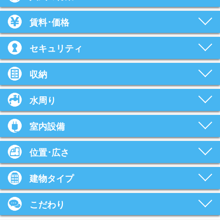
賃料･価格
セキュリティ
収納
水周り
室内設備
位置･広さ
建物タイプ
こだわり