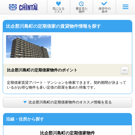
お部屋を探す
気になる
最近見た
保存中の
リスト
物件
条件
沿線・駅から
比企郡川島町の定期借家の賃貸物件情報を探す
住所から
家賃相場から
通勤通学時間から
物件特集から
比企郡川島町の定期借家物件のポイント
不動産会社から
定期借家賃貸アパート・マンションを検索できます。契約期間が決まって
いるがお得な物件も多い定借の部屋を集めた特集です。
TOP
比企郡川島町の定期借家物件のオススメ情報を見る
沿線・住所から探す
比企郡川島町の定期借家物件