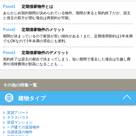
Point1
定期借家物件とは
あらかじめ契約期間が決められている物件。期間が来ると契約終了だが、貸主
と借主の双方が望む場合は再契約が可能。
Point2
定期借家物件のメリット
期間が決まっているので家賃が安い傾向がある！また、定期借用契約は1年未満
でもOKなので1年未満の滞在にも便利。
Point3
定期借家物件のデメリット
契約終了は貸主の都合で決まってしまう。短い期間で退去した場合は引越し費
用や清掃費用が割高になることも…。
その他の特集一覧
建物タイプ
賃貸アパート
テラスハウス
賃貸マンション
一戸建ての賃貸物件
分譲賃貸の物件