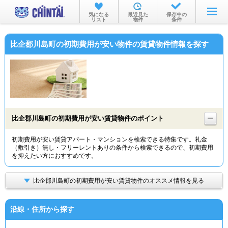
お部屋を探す
気になる
最近見た
保存中の
リスト
物件
条件
沿線・駅から
比企郡川島町の初期費用が安い物件の賃貸物件情報を探す
住所から
家賃相場から
通勤通学時間から
物件特集から
比企郡川島町の初期費用が安い賃貸物件のポイント
不動産会社から
初期費用が安い賃貸アパート・マンションを検索できる特集です。礼金
（敷引き）無し・フリーレントありの条件から検索できるので、初期費用
TOP
を抑えたい方におすすめです。
比企郡川島町の初期費用が安い賃貸物件のオススメ情報を見る
沿線・住所から探す