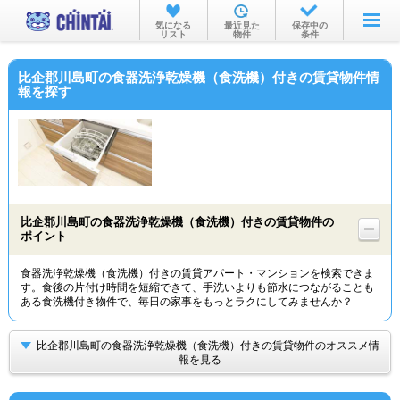
お部屋を探す
気になる
最近見た
保存中の
リスト
物件
条件
沿線・駅から
比企郡川島町の食器洗浄乾燥機（食洗機）付きの賃貸物件情
住所から
報を探す
家賃相場から
通勤通学時間から
物件特集から
比企郡川島町の食器洗浄乾燥機（食洗機）付きの賃貸物件の
不動産会社から
ポイント
TOP
食器洗浄乾燥機（食洗機）付きの賃貸アパート・マンションを検索できま
す。食後の片付け時間を短縮できて、手洗いよりも節水につながることも
ある食洗機付き物件で、毎日の家事をもっとラクにしてみませんか？
比企郡川島町の食器洗浄乾燥機（食洗機）付きの賃貸物件のオススメ情
報を見る