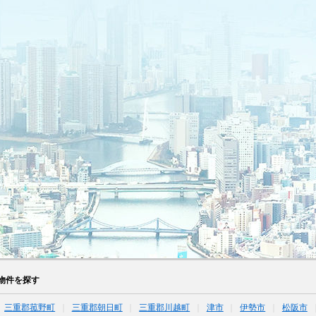
物件を探す
三重郡菰野町
三重郡朝日町
三重郡川越町
津市
伊勢市
松阪市