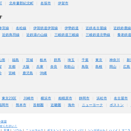
町
北牟婁郡紀北町
名張市
伊賀市
す
参宮線
名松線
伊賀鉄道伊賀線
伊勢鉄道
近鉄名古屋線
近鉄鈴鹿
近鉄鳥羽線
近鉄湯の山線
三岐鉄道三岐線
三岐鉄道北勢線
養老鉄
山形
福島
茨城
栃木
群馬
埼玉
千葉
東京
神奈川
新
賀
京都
大阪
兵庫
奈良
和歌山
鳥取
島根
岡山
広島
分
宮崎
鹿児島
沖縄
東京23区
川崎市
横浜市
相模原市
静岡市
浜松市
名古屋市
福岡市
熊本市
首都圏
近畿圏
海外
ニューヨーク
ボストン
外賃貸
せください！
｜
天津
｜
ソウル
｜
ニューヨーク
｜
ボストン
｜
ロンドン
｜
パリ
｜
シンガポール
｜
ハノイ
｜
マニラ