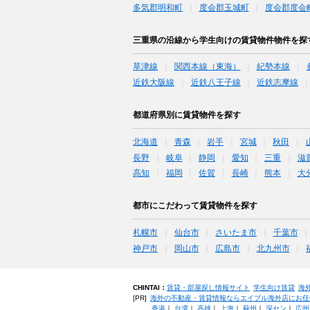
多気郡明和町
度会郡玉城町
度会郡度会
三重県の沿線から学生向けの賃貸物件物件を探
草津線
関西本線（東海）
紀勢本線
近鉄大阪線
近鉄八王子線
近鉄志摩線
都道府県別に賃貸物件を探す
北海道
青森
岩手
宮城
秋田
長野
岐阜
静岡
愛知
三重
滋
高知
福岡
佐賀
長崎
熊本
大
都市にこだわって賃貸物件を探す
札幌市
仙台市
さいたま市
千葉市
神戸市
岡山市
広島市
北九州市
CHINTAI：
賃貸・部屋探し情報サイト
学生向け賃貸
海
[PR]
海外の不動産・賃貸情報ならエイブル海外店にお任
香港
｜
台湾
｜
高雄
｜
上海
｜
蘇州
｜
深セン
｜
広州