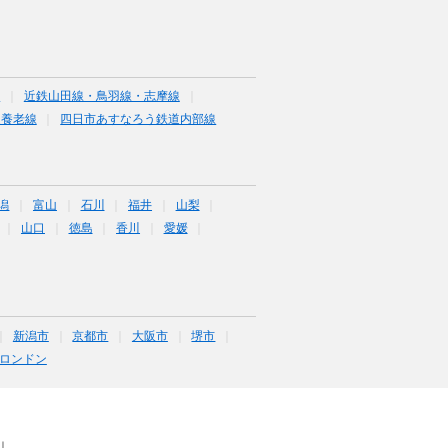
線
近鉄山田線・鳥羽線・志摩線
道養老線
四日市あすなろう鉄道内部線
潟
富山
石川
福井
山梨
山口
徳島
香川
愛媛
新潟市
京都市
大阪市
堺市
ロンドン
｜