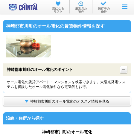
お部屋を探す
気になる
最近見た
保存中の
リスト
物件
条件
沿線・駅から
神崎郡市川町のオール電化の賃貸物件情報を探す
住所から
家賃相場から
通勤通学時間から
物件特集から
神崎郡市川町のオール電化のポイント
不動産会社から
オール電化の賃貸アパート・マンションを検索できます。太陽光発電シス
テムを併設したオール電化物件なら電気代もお得。
TOP
神崎郡市川町のオール電化のオススメ情報を見る
沿線・住所から探す
神崎郡市川町のオール電化