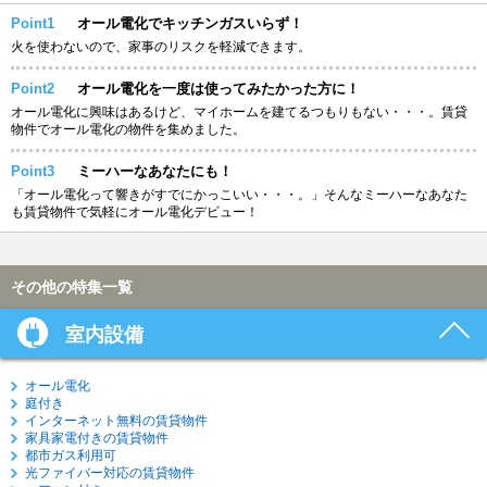
Point1
オール電化でキッチンガスいらず！
火を使わないので、家事のリスクを軽減できます。
Point2
オール電化を一度は使ってみたかった方に！
オール電化に興味はあるけど、マイホームを建てるつもりもない・・・。賃貸
物件でオール電化の物件を集めました。
Point3
ミーハーなあなたにも！
「オール電化って響きがすでにかっこいい・・・。」そんなミーハーなあなた
も賃貸物件で気軽にオール電化デビュー！
その他の特集一覧
室内設備
オール電化
庭付き
インターネット無料の賃貸物件
家具家電付きの賃貸物件
都市ガス利用可
光ファイバー対応の賃貸物件