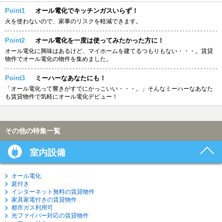
Point1
オール電化でキッチンガスいらず！
火を使わないので、家事のリスクを軽減できます。
Point2
オール電化を一度は使ってみたかった方に！
オール電化に興味はあるけど、マイホームを建てるつもりもない・・・。賃貸
物件でオール電化の物件を集めました。
Point3
ミーハーなあなたにも！
「オール電化って響きがすでにかっこいい・・・。」そんなミーハーなあなた
も賃貸物件で気軽にオール電化デビュー！
その他の特集一覧
室内設備
オール電化
庭付き
インターネット無料の賃貸物件
家具家電付きの賃貸物件
都市ガス利用可
光ファイバー対応の賃貸物件