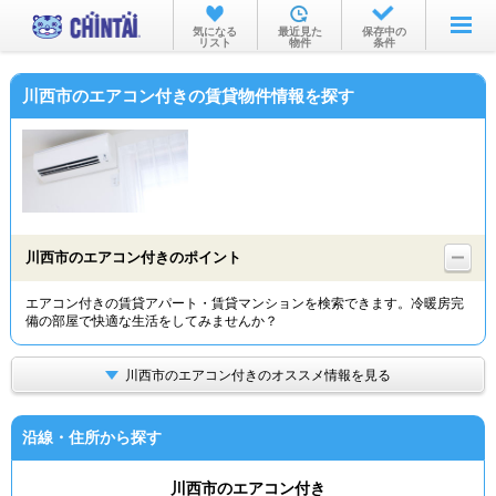
お部屋を探す
気になる
最近見た
保存中の
リスト
物件
条件
沿線・駅から
川西市のエアコン付きの賃貸物件情報を探す
住所から
家賃相場から
通勤通学時間から
物件特集から
川西市のエアコン付きのポイント
不動産会社から
エアコン付きの賃貸アパート・賃貸マンションを検索できます。冷暖房完
備の部屋で快適な生活をしてみませんか？
TOP
川西市のエアコン付きのオススメ情報を見る
沿線・住所から探す
川西市のエアコン付き