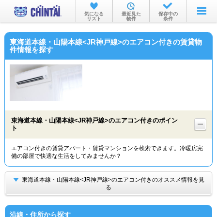
お部屋を探す
気になる
最近見た
保存中の
リスト
物件
条件
沿線・駅から
東海道本線・山陽本線<JR神戸線>のエアコン付きの賃貸物
住所から
件情報を探す
家賃相場から
通勤通学時間から
物件特集から
東海道本線・山陽本線<JR神戸線>のエアコン付きのポイン
不動産会社から
ト
TOP
エアコン付きの賃貸アパート・賃貸マンションを検索できます。冷暖房完
備の部屋で快適な生活をしてみませんか？
東海道本線・山陽本線<JR神戸線>のエアコン付きのオススメ情報を見
る
沿線・住所から探す