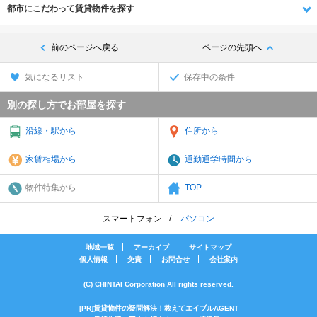
都市にこだわって賃貸物件を探す
前のページへ戻る
ページの先頭へ
気になるリスト
保存中の条件
別の探し方でお部屋を探す
沿線・駅から
住所から
家賃相場から
通勤通学時間から
物件特集から
TOP
スマートフォン
パソコン
地域一覧
アーカイブ
サイトマップ
個人情報
免責
お問合せ
会社案内
(C) CHINTAI Corporation All rights reserved.
[PR]賃貸物件の疑問解決！教えてエイブルAGENT