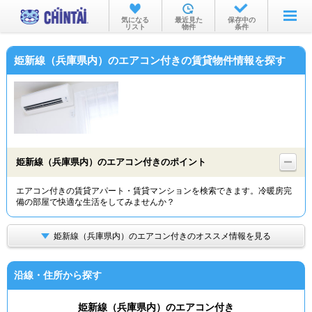
お部屋を探す
気になる
最近見た
保存中の
リスト
物件
条件
沿線・駅から
姫新線（兵庫県内）のエアコン付きの賃貸物件情報を探す
住所から
家賃相場から
通勤通学時間から
物件特集から
姫新線（兵庫県内）のエアコン付きのポイント
不動産会社から
エアコン付きの賃貸アパート・賃貸マンションを検索できます。冷暖房完
備の部屋で快適な生活をしてみませんか？
TOP
姫新線（兵庫県内）のエアコン付きのオススメ情報を見る
沿線・住所から探す
姫新線（兵庫県内）のエアコン付き