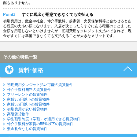
配もありません。
Point3
すぐに現金が用意できなくても支払える
初期費用は、敷金や礼金、仲介手数料、前家賃、火災保険料等と合わせるとあ
る程度の支払い額になります。入居が決まったらすぐにある程度のまとまった
金額を用意しないといけませんが、初期費用をクレジット支払いできれば、現
金がすぐには準備できなくても支払えることが大きなメリットです。
その他の特集一覧
賃料･価格
初期費用クレジット払い可能の賃貸物件
仲介手数料無料の賃貸物件
フリーレントの賃貸物件
家賃3万円以下の賃貸物件
家賃5万円以下の賃貸物件
初期費用が安い賃貸物件
高級賃貸物件
学生割引制度（学割）が適用できる賃貸物件
仲介手数料が家賃の55%以下の賃貸物件
敷金礼金なしの賃貸物件