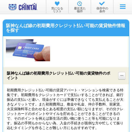
お部屋を探す
気になる
最近見た
保存中の
リスト
物件
条件
沿線・駅から
阪神なんば線の初期費用クレジット払い可能の賃貸物件情報
住所から
を探す
家賃相場から
通勤通学時間から
物件特集から
阪神なんば線の初期費用クレジット払い可能の賃貸物件のポ
不動産会社から
イント
TOP
初期費用クレジット払い可能の賃貸アパート・マンションを検索できる特
集です。初期費用をクレジットカードで支払いすることができれば、銀行
振込の支払いと違い、現金がすぐには準備できなくても支払えることが大
きなメリットです。また初期費用は、敷金や礼金、仲介手数料、前家賃、
火災保険料等と合わせるとある程度の支払い額になりますが、その分クレ
ジットカードのポイントやマイルを貯めることができることができるの
で、そのポイントを例えば新生活の買い物に使うこと等も可能になりま
す。振込の手間もかからない為、入金の手続きが面倒な方や忙しくて振り
込むタイミングを作ることが難しい方にもおすすめです。