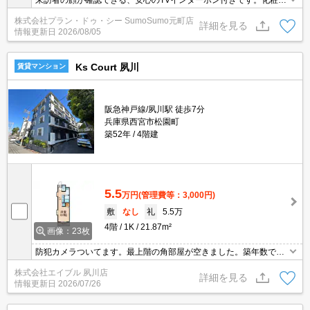
やスタイリング剤などをまとめて出して、サッと身支度を整えられ
株式会社プラン・ドゥ・シー SumoSumo元町店
る洗面化粧台が付いております。収納はシューズボックス・クロゼ
詳細を見る
情報更新日
2026/08/05
ットなど豊富なので、衣類や履き物の整理がしやすく便利です。造
りとデザインに関して、自信をもって情報を提供できるマンション
です。
Ks Court 夙川
賃貸マンション
阪急神戸線/夙川駅 徒歩7分
兵庫県西宮市松園町
築52年
4階建
5.5
万円
(管理費等：3,000円)
敷
なし
礼
5.5万
4階
1K
21.87m²
画像：23枚
防犯カメラついてます。最上階の角部屋が空きました。築年数では
想像できないきれいなお部屋。独立洗面台が便利。インターネット
株式会社エイブル 夙川店
無料で使い放題。ぜひお問い合わせください!。
詳細を見る
情報更新日
2026/07/26