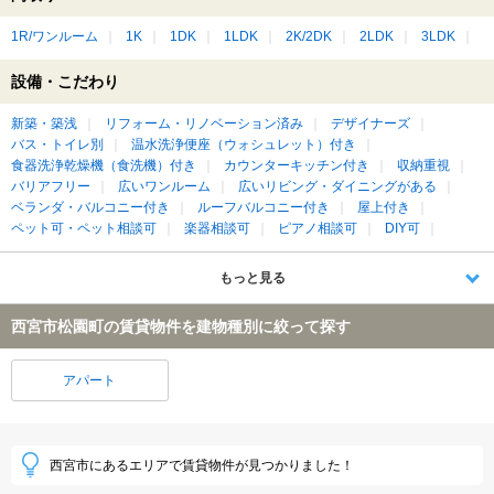
1R/ワンルーム
1K
1DK
1LDK
2K/2DK
2LDK
3LDK
設備・こだわり
新築・築浅
リフォーム・リノベーション済み
デザイナーズ
バス・トイレ別
温水洗浄便座（ウォシュレット）付き
食器洗浄乾燥機（食洗機）付き
カウンターキッチン付き
収納重視
バリアフリー
広いワンルーム
広いリビング・ダイニングがある
ベランダ・バルコニー付き
ルーフバルコニー付き
屋上付き
ペット可・ペット相談可
楽器相談可
ピアノ相談可
DIY可
もっと見る
西宮市松園町の賃貸物件を建物種別に絞って探す
アパート
西宮市にあるエリアで賃貸物件が見つかりました！