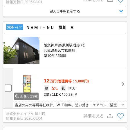
情報更新日
2026/08/01
ーホン・オートロックなど充実しているので、防犯対策もばっちり
です。TV好きには堪らない、CATV対応物件となっています。
残り1件を表示する
ＮＡＭＩ－ＮＵ 夙川 A
賃貸ハイツ
阪急神戸線/夙川駅 徒歩7分
兵庫県西宮市松園町
築10年
2階建
12
万円
(管理費等：5,000円)
敷
なし
礼
20万
2階
1LDK
50.28m²
画像：23枚
当店のみの専属専任物件。Wi-Fi無料。追い焚き・エアコン・浴室乾
燥機付きで設備充実!。最上階角部屋です。新婚様のスイートホーム
株式会社エイブル 夙川店
に。保証会社加入要(初回保証料賃料の50%、月次保証料2%)。
詳細を見る
情報更新日
2026/08/04