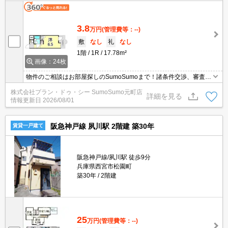
す。こちらの物件では初期費用をカードでお支払いいただけます。
3.8
万円
(管理費等：--)
敷
なし
礼
なし
1階
1R
17.78m²
画像：24枚
物件のご相談はお部屋探しのSumoSumoまで！諸条件交渉、審査等
自信がございます！是非一度ご相談ください♪♪
株式会社プラン・ドゥ・シー SumoSumo元町店
詳細を見る
情報更新日
2026/08/01
阪急神戸線 夙川駅 2階建 築30年
賃貸一戸建て
阪急神戸線/夙川駅 徒歩9分
兵庫県西宮市松園町
築30年
2階建
25
万円
(管理費等：--)