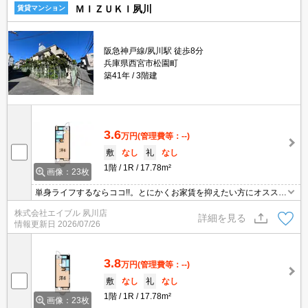
ＭＩＺＵＫＩ夙川
賃貸マンション
阪急神戸線/夙川駅 徒歩8分
兵庫県西宮市松園町
築41年
3階建
3.6
万円
(管理費等：--)
敷
なし
礼
なし
1階
1R
17.78m²
画像：23枚
単身ライフするならココ!!。とにかくお家賃を抑えたい方にオスス
メ!。とにかくお家賃を抑えたい方にオススメ!。敷金・礼金0物件で
株式会社エイブル 夙川店
す!。角部屋で出窓付き。ぜひお問い合わせください!。
詳細を見る
情報更新日
2026/07/26
3.8
万円
(管理費等：--)
敷
なし
礼
なし
1階
1R
17.78m²
画像：23枚