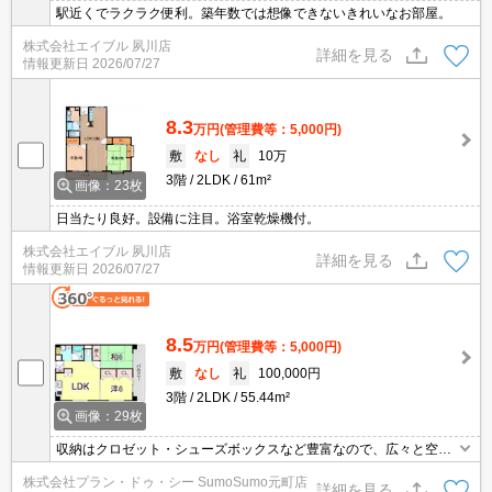
駅近くでラクラク便利。築年数では想像できないきれいなお部屋。
株式会社エイブル 夙川店
詳細を見る
情報更新日
2026/07/27
8.3
万円
(管理費等：5,000円)
敷
なし
礼
10万
3階
2LDK
61m²
画像：23枚
日当たり良好。設備に注目。浴室乾燥機付。
株式会社エイブル 夙川店
詳細を見る
情報更新日
2026/07/27
8.5
万円
(管理費等：5,000円)
敷
なし
礼
100,000円
3階
2LDK
55.44m²
画像：29枚
収納はクロゼット・シューズボックスなど豊富なので、広々と空間
を利用することも可能です。室内設備は洗面化粧台・浴室乾燥機な
株式会社プラン・ドゥ・シー SumoSumo元町店
ど充実した設備を備え付けています。セキュリティ面は、TVインタ
詳細を見る