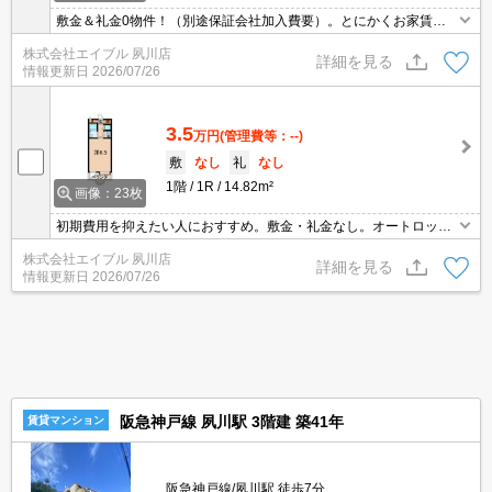
敷金＆礼金0物件！（別途保証会社加入費要）。とにかくお家賃を
抑えたい方にオススメ!。初めての一人暮らしはこのお部屋から。TV
株式会社エイブル 夙川店
モニターホンで安心生活を!。室内に洗濯機置場あり。エアコン1基
詳細を見る
情報更新日
2026/07/26
付き。
3.5
万円
(管理費等：--)
敷
なし
礼
なし
1階
1R
14.82m²
画像：23枚
初期費用を抑えたい人におすすめ。敷金・礼金なし。オートロック
つきマンション。エアコン1基付き。IH調理器1口付き。ケーブルテ
株式会社エイブル 夙川店
レビ個人契約。閑静な住宅街。留学生にもオススメです。ぜひお問
詳細を見る
情報更新日
2026/07/26
合せください。
阪急神戸線 夙川駅 3階建 築41年
賃貸マンション
阪急神戸線/夙川駅 徒歩7分