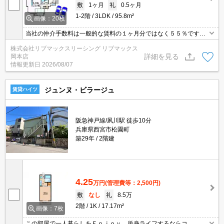
敷
1ヶ月
礼
0.5ヶ月
1-2階
3LDK
95.8m²
画像：20枚
当社の仲介手数料は一般的な賃料の１ヶ月分ではなく５５％です。
駐車場2台分付。2年間転勤留守宅契約、2年以上はオーナー帰任ま
株式会社リブマックスリーシング リブマックス
で入居可能です。初期費用クレジット支払可能。初期費用分割払い
詳細を見る
岡本店
相談可能。他社掲載物件もまとめてご紹介可能です。問合せ当日で
情報更新日
2026/08/07
もご対応可能。オンライン案内可。
ジュンヌ・ビラージュ
賃貸ハイツ
阪急神戸線/夙川駅 徒歩10分
兵庫県西宮市松園町
築29年
2階建
4.25
万円
(管理費等：2,500円)
敷
なし
礼
8.5万
2階
1K
17.17m²
画像：7枚
この部屋で一人暮らしをＥｎｊｏｙ。単身ライフするならコ