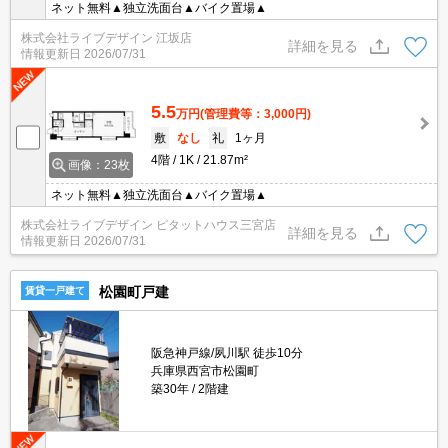
ネット無料▲独立洗面台▲バイク置場▲
株式会社ライブデザイン 江坂店
詳細を見る
情報更新日
2026/07/31
5.5
万円
(管理費等：3,000円)
敷
なし
礼
1ヶ月
4階
1K
21.87m²
画像：23枚
ネット無料▲独立洗面台▲バイク置場▲
株式会社ライブデザイン ピタットハウス三宮店
詳細を見る
情報更新日
2026/07/31
松園町戸建
賃貸一戸建て
阪急神戸線/夙川駅 徒歩10分
兵庫県西宮市松園町
築30年
2階建