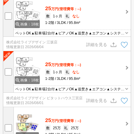
25
万円
(管理費等：--)
敷
1ヶ月
礼
なし
1-2階
3LDK
95.8m²
画像：18枚
ペットOK▲駐車場2台付▲ピアノOK▲追焚き▲エアコン▲システム
キッチン▲独立洗
株式会社ライブデザイン 江坂店
詳細を見る
情報更新日
2026/08/04
25
万円
(管理費等：--)
敷
1ヶ月
礼
なし
1-2階
3LDK
95.8m²
画像：18枚
ペットOK▲駐車場2台付▲ピアノOK▲追焚き▲エアコン▲システム
キッチン▲独立洗
株式会社ライブデザイン ピタットハウス三宮店
詳細を見る
情報更新日
2026/08/01
25
万円
(管理費等：--)
敷
25万
礼
25万