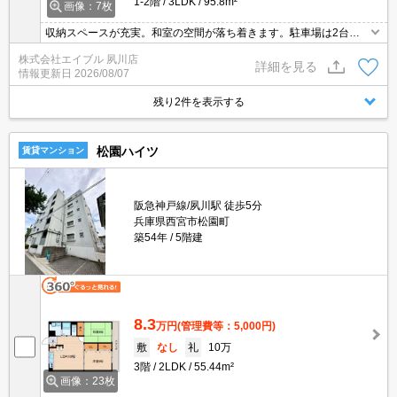
1-2階
3LDK
95.8m²
画像：7枚
収納スペースが充実。和室の空間が落ち着きます。駐車場は2台分
確保できますよ。緑豊かな環境。一戸建てをお望みのあなたへ。阪
株式会社エイブル 夙川店
急夙川駅のオススメ物件。カウンター式システムキッチン。
詳細を見る
情報更新日
2026/08/07
残り2件を表示する
松園ハイツ
賃貸マンション
阪急神戸線/夙川駅 徒歩5分
兵庫県西宮市松園町
築54年
5階建
8.3
万円
(管理費等：5,000円)
敷
なし
礼
10万
3階
2LDK
55.44m²
画像：23枚