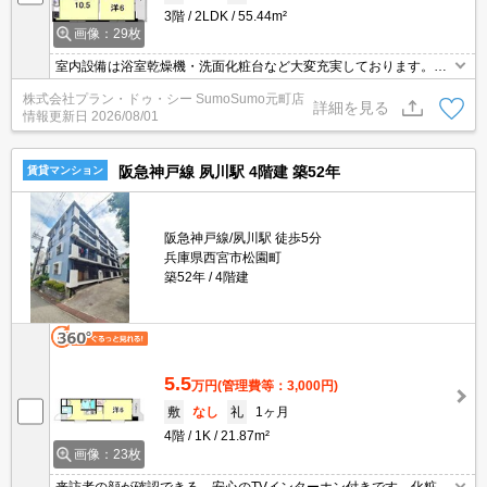
3階
2LDK
55.44m²
画像：29枚
室内設備は浴室乾燥機・洗面化粧台など大変充実しております。収
納はシューズボックス・クロゼットなど豊富なので、広々と空間を
株式会社プラン・ドゥ・シー SumoSumo元町店
利用することも可能です。セキュリティ面は、オートロック・TVイ
詳細を見る
情報更新日
2026/08/01
ンターホンなど充実しているので、防犯対策もばっちりです。高ニ
ーズな駅近の物件で、徒歩5分で駅に行くことができます。
阪急神戸線 夙川駅 4階建 築52年
賃貸マンション
阪急神戸線/夙川駅 徒歩5分
兵庫県西宮市松園町
築52年
4階建
5.5
万円
(管理費等：3,000円)
敷
なし
礼
1ヶ月
4階
1K
21.87m²
画像：23枚
来訪者の顔が確認できる、安心のTVインターホン付きです。化粧品