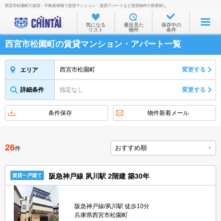
西宮市松園町の賃貸・不動産情報で賃貸マンション・賃貸アパートなど賃貸物件の部屋探し
お部屋を探す
気になる
最近見た
保存中の
リスト
物件
条件
沿線・駅から
西宮市松園町の賃貸マンション・アパート一覧
住所から
家賃相場から
西宮市松園町
変更する
エリア
通勤通学時間から
詳細条件
指定なし
変更する
物件特集から
条件保存
物件新着メール
不動産会社から
TOP
26
件
阪急神戸線 夙川駅 2階建 築30年
賃貸一戸建て
阪急神戸線/夙川駅 徒歩10分
兵庫県西宮市松園町