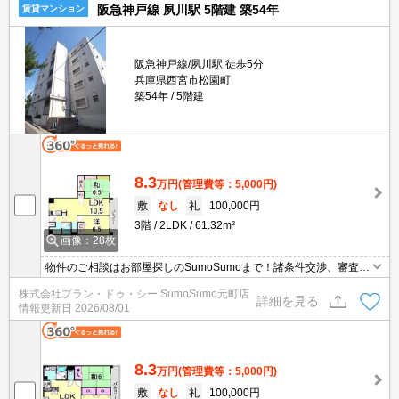
阪急神戸線 夙川駅 5階建 築54年
賃貸マンション
阪急神戸線/夙川駅 徒歩5分
兵庫県西宮市松園町
築54年
5階建
8.3
万円
(管理費等：5,000円)
敷
なし
礼
100,000円
3階
2LDK
61.32m²
画像：28枚
物件のご相談はお部屋探しのSumoSumoまで！諸条件交渉、審査等
自信がございます！是非一度ご相談ください♪♪
株式会社プラン・ドゥ・シー SumoSumo元町店
詳細を見る
情報更新日
2026/08/01
8.3
万円
(管理費等：5,000円)
敷
なし
礼
100,000円