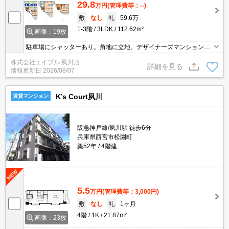
29.8
万円
(管理費等：--)
敷
なし
礼
59.6万
1-3階
3LDK
112.62m²
画像：19枚
駐車場にシャッターあり。角地に立地。デザイナーズマンションを
ご希望の方に。駐車場2台分無料。築年数を重視したい方に。1年未
株式会社エイブル 夙川店
満で解約の場合は、家賃1ヶ月分の違約金。ぜひお問い合わせくだ
詳細を見る
情報更新日
2026/08/07
さい!。
K’s Court夙川
賃貸マンション
阪急神戸線/夙川駅 徒歩6分
兵庫県西宮市松園町
築52年
4階建
5.5
万円
(管理費等：3,000円)
敷
なし
礼
1ヶ月
4階
1K
21.87m²
画像：23枚