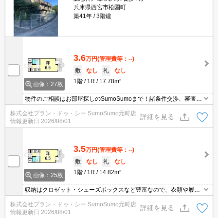
兵庫県西宮市松園町
築41年
3階建
3.6
万円
(管理費等：--)
敷
なし
礼
なし
1階
1R
17.78m²
画像：27枚
物件のご相談はお部屋探しのSumoSumoまで！諸条件交渉、審査等
自信がございます！是非一度ご相談ください♪♪
株式会社プラン・ドゥ・シー SumoSumo元町店
詳細を見る
情報更新日
2026/08/01
3.5
万円
(管理費等：--)
敷
なし
礼
なし
1階
1R
14.82m²
画像：25枚
収納はクロゼット・シューズボックスなど豊富なので、衣類や履き
物の整理がしやすく便利です。セキュリティ面は、TVインターホ
株式会社プラン・ドゥ・シー SumoSumo元町店
ン・オートロックなどを備え付けているので安心して暮らせます。
詳細を見る
情報更新日
2026/08/01
室内設備はCS・エアコンなどが揃っており、とても充実していま