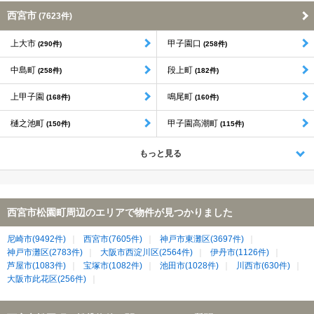
西宮市
(7623件)
上大市
甲子園口
(290件)
(258件)
中島町
段上町
(258件)
(182件)
上甲子園
鳴尾町
(168件)
(160件)
樋之池町
甲子園高潮町
(150件)
(115件)
もっと見る
西宮市松園町周辺のエリアで物件が見つかりました
尼崎市(9492件)
西宮市(7605件)
神戸市東灘区(3697件)
神戸市灘区(2783件)
大阪市西淀川区(2564件)
伊丹市(1126件)
芦屋市(1083件)
宝塚市(1082件)
池田市(1028件)
川西市(630件)
大阪市此花区(256件)