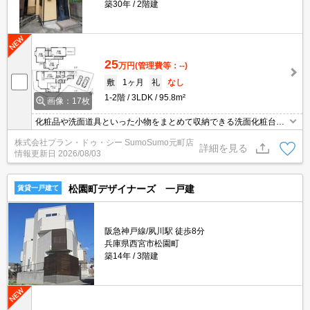
築30年
2階建
25
万円
(管理費等：--)
敷
1ヶ月
礼
なし
1-2階
3LDK
95.8m²
画像：17枚
化粧品や洗面道具といった小物をまとめて収納できる洗面化粧台が
付いております。収納はシューズボックス・クロゼットなど豊富な
株式会社プラン・ドゥ・シー SumoSumo元町店
ので、衣類や履き物の整理がしやすく便利です。来客時にはTVイン
詳細を見る
情報更新日
2026/08/03
ターホンで訪問者の顔を確認することがきるので防犯対策につなが
ります。共用部には敷地内ごみ置き場・バイク置場などが揃ってお
ります。
松園町デザイナーズ 一戸建
賃貸一戸建て
阪急神戸線/夙川駅 徒歩8分
兵庫県西宮市松園町
築14年
3階建