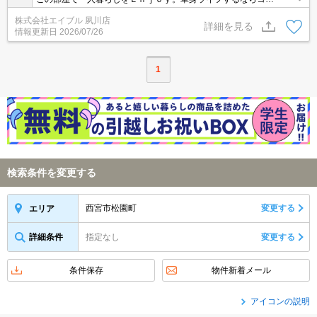
コ！！。きっとご満悦。インターネット無料。南向きベランダで日
株式会社エイブル 夙川店
当たりもGOOD。留学生にもオススメです。
詳細を見る
情報更新日
2026/07/26
1
検索条件を変更する
西宮市松園町
変更する
エリア
詳細条件
指定なし
変更する
条件保存
物件新着メール
アイコンの説明