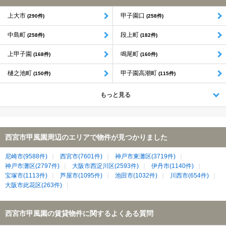
上大市
甲子園口
(290件)
(258件)
中島町
段上町
(258件)
(182件)
上甲子園
鳴尾町
(168件)
(160件)
樋之池町
甲子園高潮町
(150件)
(115件)
もっと見る
西宮市甲風園周辺のエリアで物件が見つかりました
尼崎市(9588件)
西宮市(7601件)
神戸市東灘区(3719件)
神戸市灘区(2797件)
大阪市西淀川区(2593件)
伊丹市(1140件)
宝塚市(1113件)
芦屋市(1095件)
池田市(1032件)
川西市(654件)
大阪市此花区(263件)
西宮市甲風園の賃貸物件に関するよくある質問