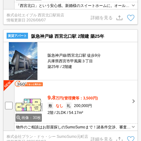
「西宮北口」という安心感。新婚様のスイートホームに。オール洋
間の物件です!!。対面式キッチンで、家族団欒を!。宅配ボックスあ
株式会社エイブル 西宮北口駅前店
り。防犯カメラついてます。ぜひお問い合わせください!。
詳細を見る
情報更新日
2026/08/07
阪急神戸線 西宮北口駅 2階建 築25年
賃貸アパート
阪急神戸線/西宮北口駅 徒歩9分
兵庫県西宮市甲風園３丁目
築25年
2階建
9.8
万円
(管理費等：3,500円)
敷
なし
礼
200,000円
2階
2LDK
54.17m²
画像：30枚
物件のご相談はお部屋探しのSumoSumoまで！諸条件交渉、審査等
自信がございます！是非一度ご相談ください♪♪
株式会社プラン・ドゥ・シー SumoSumo元町店
詳細を見る