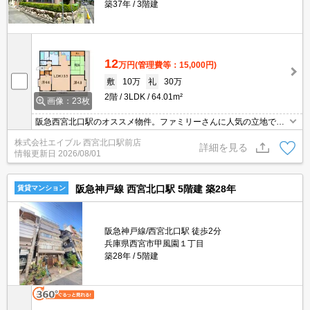
築37年
3階建
12
万円
(管理費等：15,000円)
敷
10万
礼
30万
2階
3LDK
64.01m²
画像：23枚
阪急西宮北口駅のオススメ物件。ファミリーさんに人気の立地です
よ。角部屋をお探しの方に。奥様へ充実のシステムキッチン。追い
株式会社エイブル 西宮北口駅前店
焚き機能付きバス。玄関オートロックなので安心。収納スペースが
詳細を見る
情報更新日
2026/08/01
充実。
阪急神戸線 西宮北口駅 5階建 築28年
賃貸マンション
阪急神戸線/西宮北口駅 徒歩2分
兵庫県西宮市甲風園１丁目
築28年
5階建