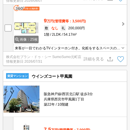
情報更新日
2026/08/07
9
万円
(管理費等：3,500円)
敷
なし
礼
200,000円
1階
2LDK
54.17m²
画像：25枚
来客が一目でわかるTVインターホン付き。化粧をするスペースのあ
る洗面化粧台付きの物件です。収納はシューズボックス・クロゼッ
株式会社プラン・ドゥ・シー SumoSumo元町店
トなどが備え付けられているので、衣類や日用品の収納に重宝しま
詳細を見る
情報更新日
2026/07/31
す。新しい生活にお勧めなのが、こちらのアパートです。夏場の電
気代も安く抑えられる通風良好で快適な物件です。
ウインズコート甲風園
賃貸マンション
阪急神戸線/西宮北口駅 徒歩3分
兵庫県西宮市甲風園1丁目
築22年
10階建
7.5