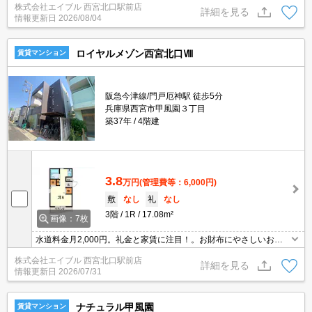
株式会社エイブル 西宮北口駅前店
0・敷金0・仲介手数料0。8月末まで礼金0キャンペーン。
詳細を見る
情報更新日
2026/08/04
ロイヤルメゾン西宮北口Ⅷ
賃貸マンション
阪急今津線/門戸厄神駅 徒歩5分
兵庫県西宮市甲風園３丁目
築37年
4階建
3.8
万円
(管理費等：6,000円)
敷
なし
礼
なし
3階
1R
17.08m²
画像：7枚
水道料金月2,000円。礼金と家賃に注目！。お財布にやさしいお家
賃です。保証会社加入要(初回、月額総支払額の50%)。インターネ
株式会社エイブル 西宮北口駅前店
ット無料。収納たっぷり。敷金・礼金0物件です!。
詳細を見る
情報更新日
2026/07/31
ナチュラル甲風園
賃貸マンション