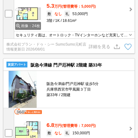
5.3
万円
(管理費等：5,000円)
敷
なし
礼
53,000円
3階
1K
18.61m²
画像：24枚
セキュリティ面は、オートロック・TVインターホンなど充実してい
るので、防犯対策もばっちりです。収納はシューズボックス・クロ
株式会社プラン・ドゥ・シー SumoSumo元町店
ゼットなど豊富なので、広々と空間を利用することも可能です。室
詳細を見る
情報更新日
2026/08/01
内設備はエアコン・CS・CATVなど豊富に揃っており、過ごしやす
いお部屋になっております。こちらの物件は閑静な住宅地にありま
す。
阪急今津線 門戸厄神駅 2階建 築33年
賃貸アパート
阪急今津線/門戸厄神駅 徒歩5分
兵庫県西宮市甲風園３丁目
築33年
2階建
6.8
万円
(管理費等：7,000円)
敷
なし
礼
150,000円