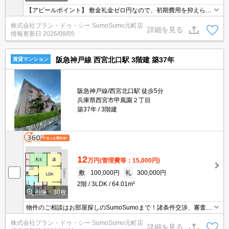
【アピールポイント】 敷金礼金ゼロ円なので、初期費用を抑えられ
ます。 インターネット無料◎
株式会社プラン・ドゥ・シー SumoSumo元町店
詳細を見る
情報更新日
2026/08/05
阪急神戸線 西宮北口駅 3階建 築37年
賃貸マンション
阪急神戸線/西宮北口駅 徒歩5分
兵庫県西宮市甲風園２丁目
築37年
3階建
12
万円
(管理費等：15,000円)
敷
100,000円
礼
300,000円
2階
3LDK
64.01m²
画像：30枚
物件のご相談はお部屋探しのSumoSumoまで！諸条件交渉、審査等
自信がございます！是非一度ご相談ください♪♪
株式会社プラン・ドゥ・シー SumoSumo元町店
詳細を見る