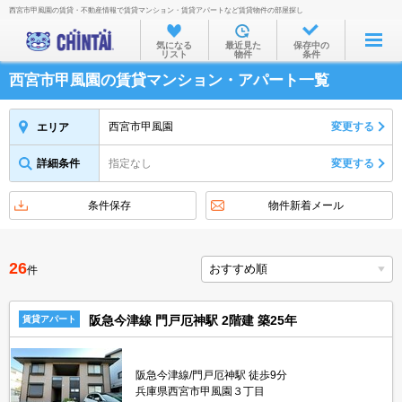
西宮市甲風園の賃貸・不動産情報で賃貸マンション・賃貸アパートなど賃貸物件の部屋探し
お部屋を探す
気になる
最近見た
保存中の
リスト
物件
条件
沿線・駅から
西宮市甲風園の賃貸マンション・アパート一覧
住所から
家賃相場から
西宮市甲風園
変更する
エリア
通勤通学時間から
詳細条件
指定なし
変更する
物件特集から
条件保存
物件新着メール
不動産会社から
TOP
26
件
阪急今津線 門戸厄神駅 2階建 築25年
賃貸アパート
阪急今津線/門戸厄神駅 徒歩9分
兵庫県西宮市甲風園３丁目