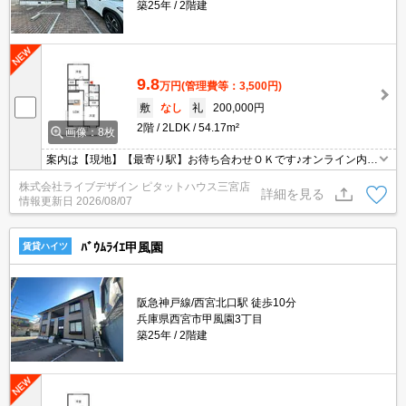
築25年
2階建
9.8
万円
(管理費等：3,500円)
敷
なし
礼
200,000円
2階
2LDK
54.17m²
画像：8枚
案内は【現地】【最寄り駅】お待ち合わせＯＫです♪オンライン内見
も可能♪
株式会社ライブデザイン ピタットハウス三宮店
詳細を見る
情報更新日
2026/08/07
ﾊﾞｳﾑﾗｲｴ甲風園
賃貸ハイツ
阪急神戸線/西宮北口駅 徒歩10分
兵庫県西宮市甲風園3丁目
築25年
2階建