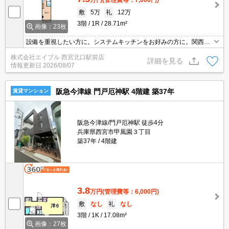
万円
(管理費等：7,000円)
敷
5万
礼
12万
3階
1R
28.71m²
画像：23枚
設備を重視したい方に。システムキッチンをお好みの方に。関西学
院大学学生様のオススメ物件。玄関オートロックなので安心。エレ
株式会社エイブル 西宮北口駅前店
ベーター付きのマンションタイプ。オール電化でガス代不要。
詳細を見る
情報更新日
2026/08/07
阪急今津線 門戸厄神駅 4階建 築37年
賃貸マンション
阪急今津線/門戸厄神駅 徒歩4分
兵庫県西宮市甲風園３丁目
築37年
4階建
3.8
万円
(管理費等：6,000円)
敷
なし
礼
なし
3階
1K
17.08m²
画像：27枚