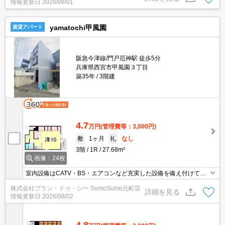
情報更新日
2026/08/01
yamatochi甲風園
賃貸アパート
阪急今津線/門戸厄神駅 徒歩5分
兵庫県西宮市甲風園３丁目
築35年
3階建
4.7
万円
(管理費等：3,000円)
敷
1ヶ月
礼
なし
3階
1R
27.68m²
画像：24枚
室内設備はCATV・BS・エアコンなど充実した設備を備え付けてい
ます。収納はシューズボックス・クロゼットなど豊富なので、衣類
株式会社プラン・ドゥ・シー SumoSumo元町店
や履き物の整理がしやすく便利です。モニターで来訪者を確認し
詳細を見る
情報更新日
2026/08/02
て、インターホンを通じて室内から会話することができます。駐輪
場付きの物件です。こちらは閑静な住宅地に立地する物件です。