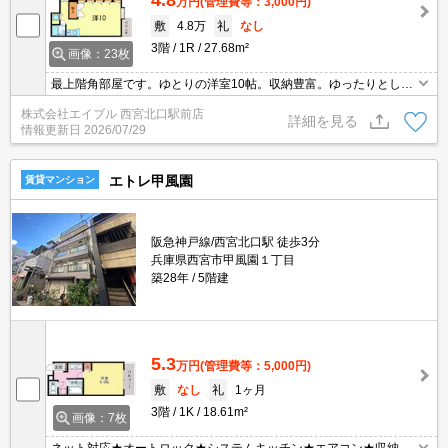
4.8
万円
(管理費等：3,000円)
敷
4.8万
礼
なし
3階
1R
27.68m²
画像：23枚
最上階角部屋です。ゆとりの洋室10帖。収納豊富。ゆったりとした
スペースで一人暮しを。駅近くでラクラク便利。ゆとりの洋室10
株式会社エイブル 西宮北口駅前店
帖。TVモニターホンで安心生活を!。収納スペースが充実。
詳細を見る
情報更新日
2026/07/29
エトレ甲風園
賃貸マンション
阪急神戸線/西宮北口駅 徒歩3分
兵庫県西宮市甲風園１丁目
築28年
5階建
5.3
万円
(管理費等：5,000円)
敷
なし
礼
1ヶ月
3階
1K
18.61m²
画像：7枚
ネット対応★オートロック★システムキッチン★エアコン★収納ス