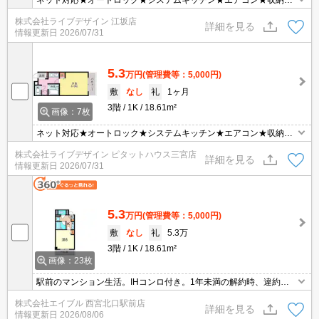
ペースなどなど★
株式会社ライブデザイン 江坂店
詳細を見る
情報更新日
2026/07/31
5.3
万円
(管理費等：5,000円)
敷
なし
礼
1ヶ月
3階
1K
18.61m²
画像：7枚
ネット対応★オートロック★システムキッチン★エアコン★収納ス
ペースなどなど★
株式会社ライブデザイン ピタットハウス三宮店
詳細を見る
情報更新日
2026/07/31
5.3
万円
(管理費等：5,000円)
敷
なし
礼
5.3万
3階
1K
18.61m²
画像：23枚
駅前のマンション生活。IHコンロ付き。1年未満の解約時、違約金1
ヶ月分発生。オートロックつきマンション。オンライン内見相談
株式会社エイブル 西宮北口駅前店
可。
詳細を見る
情報更新日
2026/08/06