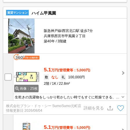
ハイム甲風園
賃貸マンション
阪急神戸線/西宮北口駅 徒歩7分
兵庫県西宮市甲風園２丁目
築40年
3階建
5.1
万円
(管理費等：5,000円)
敷
なし
礼
100,000円
2階
1K
22.8m²
画像：25枚
生乾きの洗濯物をしっかり乾かしたい時でもすぐに乾燥できる、浴
室乾燥機付きの物件です。2沿線利用可能な物件です。こちらは徒
株式会社プラン・ドゥ・シー SumoSumo元町店
歩9分に立地する物件です。CATV対応のこの物件は手続きのみでCA
詳細を見る
情報更新日
2026/08/04
TV視聴が可能です。マンションタイプのお部屋です。
5.1
万円
(管理費等：5,000円)