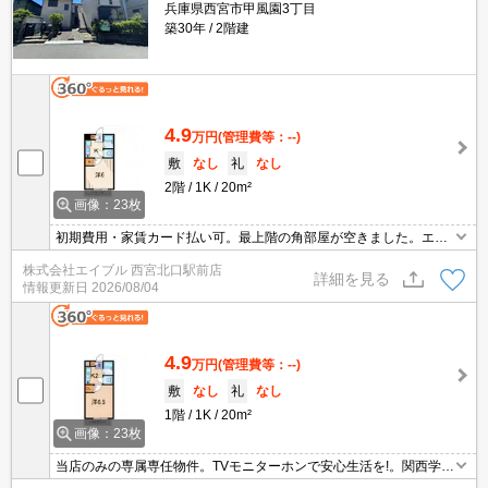
兵庫県西宮市甲風園3丁目
築30年
2階建
4.9
万円
(管理費等：--)
敷
なし
礼
なし
2階
1K
20m²
画像：23枚
初期費用・家賃カード払い可。最上階の角部屋が空きました。エイ
ブル西宮北口駅前店の専属募集物件。新入学生・新社会人の方必
株式会社エイブル 西宮北口駅前店
見!。オンライン内見相談可。礼金・仲介手数料不要。
詳細を見る
情報更新日
2026/08/04
4.9
万円
(管理費等：--)
敷
なし
礼
なし
1階
1K
20m²
画像：23枚
当店のみの専属専任物件。TVモニターホンで安心生活を!。関西学院
大学学生様のオススメ物件。初期費用・家賃カード払い可。礼金