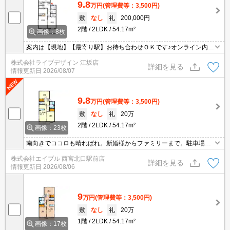
9.8
万円
(管理費等：3,500円)
敷
なし
礼
200,000円
2階
2LDK
54.17m²
画像：8枚
案内は【現地】【最寄り駅】お待ち合わせＯＫです♪オンライン内見
も可能♪
株式会社ライブデザイン 江坂店
詳細を見る
情報更新日
2026/08/07
9.8
万円
(管理費等：3,500円)
敷
なし
礼
20万
2階
2LDK
54.17m²
画像：23枚
南向きでココロも晴ればれ。新婚様からファミリーまで。駐車場は
敷地内。追い焚き機能付きバス。TVモニターホンで安心生活を!。南
株式会社エイブル 西宮北口駅前店
向き。
詳細を見る
情報更新日
2026/08/06
9
万円
(管理費等：3,500円)
敷
なし
礼
20万
1階
2LDK
54.17m²
画像：17枚