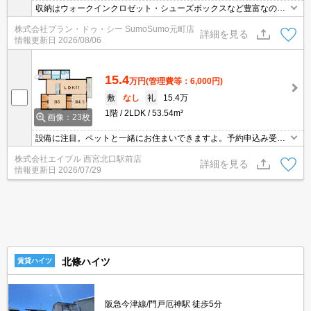
収納はウォークインクロゼット・シューズボックスなど豊富なの
で、広々と空間を利用することも可能です。室内設備は洗面所独
株式会社プラン・ドゥ・シー SumoSumo元町店
立・浴室乾燥機などが揃っているので、快適に過ごしやすいお部屋
詳細を見る
情報更新日
2026/08/06
になります。セキュリティ面は、オートロック・TVインターホンな
どを備え付けているので安心して暮らせます。初期費用のカード決
済ができます。
15.4
万円
(管理費等：6,000円)
敷
なし
礼
15.4万
1階
2LDK
53.54m²
画像：23枚
設備に注目。ペットと一緒にお住まいできますよ。予約申込み受付
致します!。TVモニターホンで安心生活を!。システムキッチンをお
株式会社エイブル 西宮北口駅前店
好みの方に。インターネット無料。TVモニターホンで安心生活を!。
詳細を見る
情報更新日
2026/07/29
北條ハイツ
賃貸ハイツ
阪急今津線/門戸厄神駅 徒歩5分