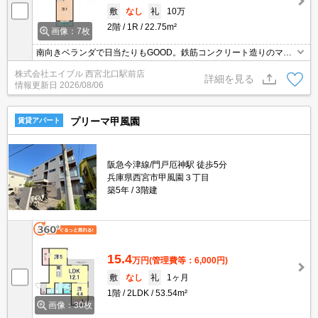
敷
なし
礼
10万
2階
1R
22.75m²
画像：7枚
南向きベランダで日当たりもGOOD。鉄筋コンクリート造りのマン
ションです。クローゼットが大きく、たっぷり収納がうれしいね。
株式会社エイブル 西宮北口駅前店
風通しのいいお部屋です。初めての一人暮らしはこのお部屋から。
詳細を見る
情報更新日
2026/08/06
プリーマ甲風園
賃貸アパート
阪急今津線/門戸厄神駅 徒歩5分
兵庫県西宮市甲風園３丁目
築5年
3階建
15.4
万円
(管理費等：6,000円)
敷
なし
礼
1ヶ月
1階
2LDK
53.54m²
画像：30枚