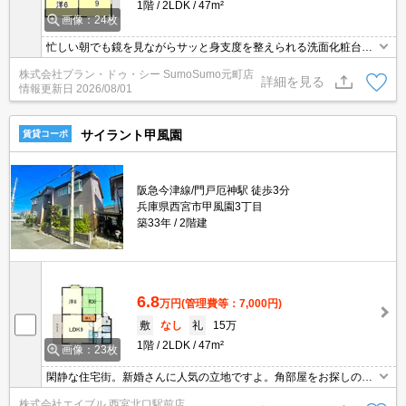
1階
2LDK
47m²
画像：24枚
忙しい朝でも鏡を見ながらサッと身支度を整えられる洗面化粧台を
採用しています。知らない人が来た時でも玄関を開ける必要がなく
株式会社プラン・ドゥ・シー SumoSumo元町店
なるモニター付きインターホンがあります。収納はクロゼット・押
詳細を見る
情報更新日
2026/08/01
入など豊富なので、広々と空間を利用することも可能です。CATV
は充実のチャンネルが魅力の、夜更かし注意の楽しすぎるコンテン
ツです。
サイラント甲風園
賃貸コーポ
阪急今津線/門戸厄神駅 徒歩3分
兵庫県西宮市甲風園3丁目
築33年
2階建
6.8
万円
(管理費等：7,000円)
敷
なし
礼
15万
1階
2LDK
47m²
画像：23枚
閑静な住宅街。新婚さんに人気の立地ですよ。角部屋をお探しの方
に。インターネット無料。温水洗浄便座付き。南向きで日当り良
株式会社エイブル 西宮北口駅前店