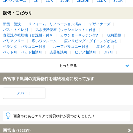
1R/ワンルーム
1K
1DK
1LDK
2K/2DK
2LDK
3LDK
設備・こだわり
新築・築浅
リフォーム・リノベーション済み
デザイナーズ
バス・トイレ別
温水洗浄便座（ウォシュレット）付き
食器洗浄乾燥機（食洗機）付き
カウンターキッチン付き
収納重視
バリアフリー
広いワンルーム
広いリビング・ダイニングがある
ベランダ・バルコニー付き
ルーフバルコニー付き
屋上付き
ペット可・ペット相談可
楽器相談可
ピアノ相談可
DIY可
もっと見る
西宮市甲風園の賃貸物件を建物種別に絞って探す
アパート
西宮市にあるエリアで賃貸物件が見つかりました！
西宮市
(7623件)