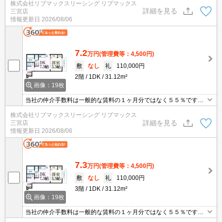
株式会社リブマックスリーシング リブマックス
まとめてご紹介可能です。問合せ当日でもご対応可能。土日祝日は
詳細を見る
三宮店
混み合いますのでお早めにご予約ください。当店は家主強制でない
情報更新日
2026/08/06
場合、消毒・抗菌代や安心サポート代など不要費用は一切不要。
7.2
万円
(管理費等：4,500円)
敷
なし
礼
110,000円
2階
1DK
31.12m²
画像：19枚
当社の仲介手数料は一般的な賃料の１ヶ月分ではなく５５％です。
ネット・Wi-Fi無料。初期費用クレジット支払可能。他社掲載物件も
株式会社リブマックスリーシング リブマックス
まとめてご紹介可能です。問合せ当日でもご対応可能。土日祝日は
詳細を見る
三宮店
混み合いますのでお早めにご予約ください。当店は家主強制でない
情報更新日
2026/08/06
場合、消毒・抗菌代や安心サポート代など不要費用は一切不要。
7.3
万円
(管理費等：4,500円)
敷
なし
礼
110,000円
3階
1DK
31.12m²
画像：19枚
当社の仲介手数料は一般的な賃料の１ヶ月分ではなく５５％です。
ネット・Wi-Fi無料。初期費用クレジット支払可能。他社掲載物件も