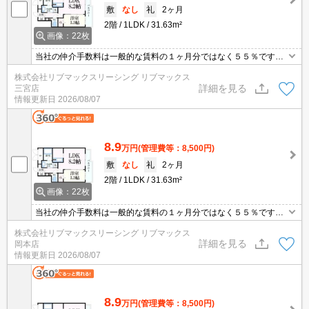
敷
なし
礼
2ヶ月
2階
1LDK
31.63m²
画像：22枚
当社の仲介手数料は一般的な賃料の１ヶ月分ではなく５５％です。
防犯・防音・耐震性に優れた鉄筋コンクリート造。初期費用クレジ
株式会社リブマックスリーシング リブマックス
ット支払可能。他社掲載物件もまとめてご紹介可能です。問合せ当
詳細を見る
三宮店
日でもご対応可能。土日祝日は混み合いますのでお早めにご予約く
情報更新日
2026/08/07
ださい。
8.9
万円
(管理費等：8,500円)
敷
なし
礼
2ヶ月
2階
1LDK
31.63m²
画像：22枚
当社の仲介手数料は一般的な賃料の１ヶ月分ではなく５５％です。
防犯・防音・耐震性に優れた鉄筋コンクリート造。初期費用クレジ
株式会社リブマックスリーシング リブマックス
ット支払可能。他社掲載物件もまとめてご紹介可能です。問合せ当
詳細を見る
岡本店
日でもご対応可能。土日祝日は混み合いますのでお早めにご予約く
情報更新日
2026/08/07
ださい。
8.9
万円
(管理費等：8,500円)