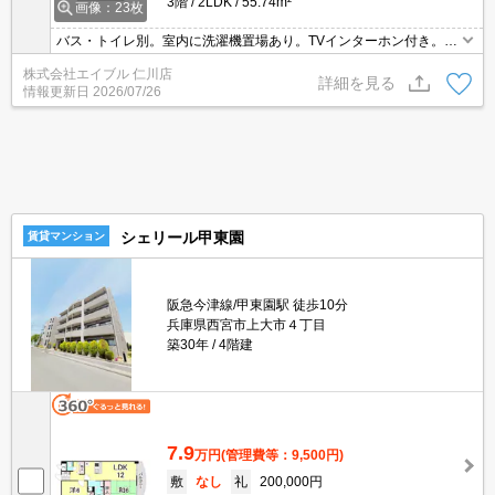
3階
2LDK
55.74m²
画像：23枚
バス・トイレ別。室内に洗濯機置場あり。TVインターホン付き。シ
ステムキッチンで料理もバッチリ!。オートロック付き。浴室乾燥機
株式会社エイブル 仁川店
付。宅配ボックスあり。犬1匹まで飼育可。オール電化でエコ生
詳細を見る
情報更新日
2026/07/26
活。
シェリール甲東園
賃貸マンション
阪急今津線/甲東園駅 徒歩10分
兵庫県西宮市上大市４丁目
築30年
4階建
7.9
万円
(管理費等：9,500円)
敷
なし
礼
200,000円