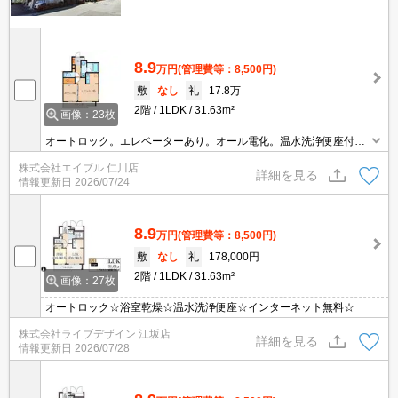
8.9
万円
(管理費等：8,500円)
敷
なし
礼
17.8万
2階
1LDK
31.63m²
画像：23枚
オートロック。エレベーターあり。オール電化。温水洗浄便座付
き。収納たっぷりでお部屋が広く使えますよ。風通しのいいお部屋
株式会社エイブル 仁川店
です。防犯カメラ設置済みなので、一人暮らしの方でも安心です。
詳細を見る
情報更新日
2026/07/24
8.9
万円
(管理費等：8,500円)
敷
なし
礼
178,000円
2階
1LDK
31.63m²
画像：27枚
オートロック☆浴室乾燥☆温水洗浄便座☆インターネット無料☆
株式会社ライブデザイン 江坂店
詳細を見る
情報更新日
2026/07/28