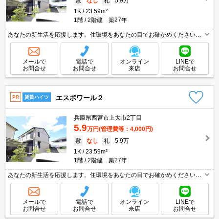
敷
なし
礼
5.9万
1K
23.59m²
1階
2階建 築27年
あなたの新生活を応援します。住環境をあなたの目でお確かめください。
大和ハウス施工。白を基調とした明るい室内。インターネット無料。独立
洗面台が便利。ぜひお問い合わせください!。
メールで
電話で
オンライン
LINEで
お問合せ
お問合せ
来店
お問合せ
エスポワール２
PR
賃貸ハイツ
兵庫県西宮市上大市2丁目
5.9
万円
(管理費等：4,000円)
敷
なし
礼
5.9万
1K
23.59m²
1階
2階建 築27年
あなたの新生活を応援します。住環境をあなたの目でお確かめください。
大和ハウス施工。白を基調とした明るい室内。インターネット無料。独立
洗面台が便利。ぜひお問い合わせください!。
メールで
電話で
オンライン
LINEで
お問合せ
お問合せ
来店
お問合せ