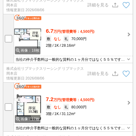
株式会社リブマックスリーシング リブマックス
まとめてご紹介可能です。問合せ当日でもご対応可能。土日祝日は
詳細を見る
岡本店
混み合いますのでお早めにご予約ください。当店は家主強制でない
情報更新日
2026/08/06
場合、消毒・抗菌代や安心サポート代など不要費用は一切不要。
6.7
万円
(管理費等：4,500円)
敷
なし
礼
70,000円
2階
1K
28.16m²
画像：18枚
当社の仲介手数料は一般的な賃料の１ヶ月分ではなく５５％です。
ネット・Wi-Fi無料。初期費用クレジット支払可能。他社掲載物件も
株式会社リブマックスリーシング リブマックス
まとめてご紹介可能です。問合せ当日でもご対応可能。土日祝日は
詳細を見る
岡本店
混み合いますのでお早めにご予約ください。当店は家主強制でない
情報更新日
2026/08/06
場合、消毒・抗菌代や安心サポート代など不要費用は一切不要。
7.2
万円
(管理費等：4,500円)
敷
なし
礼
80,000円
3階
1K
31.12m²
画像：17枚
当社の仲介手数料は一般的な賃料の１ヶ月分ではなく５５％です。
ネット・Wi-Fi無料。初期費用クレジット支払可能。他社掲載物件も