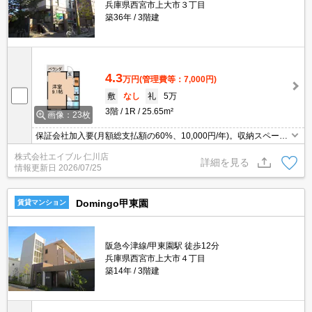
兵庫県西宮市上大市３丁目
築36年
3階建
4.3
万円
(管理費等：7,000円)
敷
なし
礼
5万
3階
1R
25.65m²
画像：23枚
保証会社加入要(月額総支払額の60%、10,000円/年)。収納スペース
が充実。室内は一見の価値あり。玄関オートロックなので安心。買
株式会社エイブル 仁川店
い物便利な立地ですよ～!!。
詳細を見る
情報更新日
2026/07/25
Domingo甲東園
賃貸マンション
阪急今津線/甲東園駅 徒歩12分
兵庫県西宮市上大市４丁目
築14年
3階建