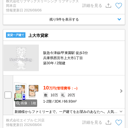
株式会社リブマックスリーシング リブマックス
まとめてご紹介可能です。問合せ当日でもご対応可能。土日祝日は
詳細を見る
岡本店
混み合いますのでお早めにご予約ください。当店は家主強制でない
情報更新日
2026/08/06
場合、消毒・抗菌代や安心サポート代など不要費用は一切不要。
残り9件を表示する
上大市貸家
賃貸一戸建て
阪急今津線/甲東園駅 徒歩3分
兵庫県西宮市上大市1丁目
築30年
2階建
10
万円
(管理費等：--)
敷
10万
礼
20万
1-2階
3DK
66.93m²
画像：1枚
新婚様からファミリーまで。一戸建てをお望みのあなたへ。人気の
戸建。駐車場1台分無料。駐車場は敷地内。全居室に収納スペース
株式会社エイブル 仁川店
あり。サポートシステム加入要1,100円/月。
詳細を見る
情報更新日
2026/08/04