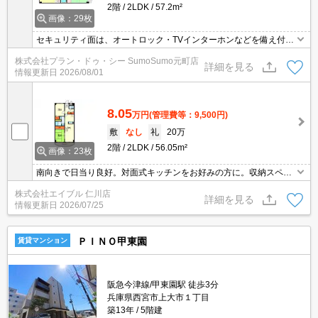
2階
2LDK
57.2m²
画像：29枚
セキュリティ面は、オートロック・TVインターホンなどを備え付け
ているので安心して暮らせます。室内設備は洗面化粧台・浴室乾燥
株式会社プラン・ドゥ・シー SumoSumo元町店
機など大変充実しております。収納はクロゼット・シューズボック
詳細を見る
情報更新日
2026/08/01
スなど豊富なので、衣類や履き物の整理がしやすく便利です。美し
いフローリング張りが魅力の物件となっています。駐輪場付きの物
件です。
8.05
万円
(管理費等：9,500円)
敷
なし
礼
20万
2階
2LDK
56.05m²
画像：23枚
南向きで日当り良好。対面式キッチンをお好みの方に。収納スペー
スが充実。TVモニターホンで安心生活を!。安心の鉄筋コンクリート
株式会社エイブル 仁川店
造。保証会社加入要(月額総支払額の50%、10,000円/年)。
詳細を見る
情報更新日
2026/07/25
ＰＩＮＯ甲東園
賃貸マンション
阪急今津線/甲東園駅 徒歩3分
兵庫県西宮市上大市１丁目
築13年
5階建