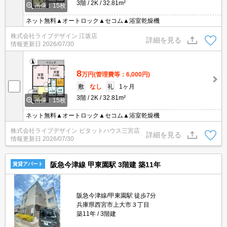
3階
2K
32.81m²
画像：15枚
ネット無料▲オートロック▲セコム▲浴室乾燥機
株式会社ライブデザイン 江坂店
詳細を見る
情報更新日
2026/07/30
8
万円
(管理費等：6,000円)
敷
なし
礼
1ヶ月
3階
2K
32.81m²
画像：15枚
ネット無料▲オートロック▲セコム▲浴室乾燥機
株式会社ライブデザイン ピタットハウス三宮店
詳細を見る
情報更新日
2026/07/30
阪急今津線 甲東園駅 3階建 築11年
賃貸アパート
阪急今津線/甲東園駅 徒歩7分
兵庫県西宮市上大市３丁目
築11年
3階建