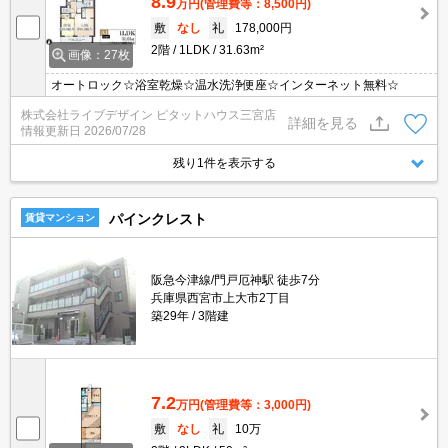
8.9
万円
(管理費等：8,500円)
敷
なし
礼
178,000円
2階
1LDK
31.63m²
画像：27枚
オートロック☆浴室乾燥☆温水洗浄便座☆インターネット無料☆
株式会社ライブデザイン ピタットハウス三宮店
詳細を見る
情報更新日
2026/07/28
残り1件を表示する
パインクレスト
賃貸マンション
阪急今津線/門戸厄神駅 徒歩7分
兵庫県西宮市上大市2丁目
築29年
3階建
7.2
万円
(管理費等：3,000円)
敷
なし
礼
10万