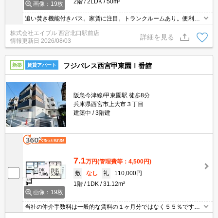
2階
2LDK
50m²
画像：19枚
追い焚き機能付きバス。家賃に注目。トランクルームあり。便利な
洗面所独立タイプ。買い物便利な立地ですよ～!!。広々としたリビン
株式会社エイブル 西宮北口駅前店
グ11.7帖。収納たっぷり。インターネット無料で使い放題。独立洗
詳細を見る
情報更新日
2026/08/03
面台が便利。
フジパレス西宮甲東園Ⅰ番館
新築
賃貸アパート
阪急今津線/甲東園駅 徒歩8分
兵庫県西宮市上大市３丁目
建築中
3階建
7.1
万円
(管理費等：4,500円)
敷
なし
礼
110,000円
1階
1DK
31.12m²
画像：19枚
当社の仲介手数料は一般的な賃料の１ヶ月分ではなく５５％です。
ネット・Wi-Fi無料。初期費用クレジット支払可能。他社掲載物件も