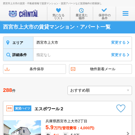
西宮市上大市の賃貸・不動産情報で賃貸マンション・賃貸アパートなど賃貸物件の部屋探し
お部屋を探す
気になる
最近見た
保存中の
リスト
物件
条件
沿線・駅から
西宮市上大市の賃貸マンション・アパート一覧
住所から
家賃相場から
西宮市上大市
変更する
エリア
通勤通学時間から
詳細条件
指定なし
変更する
物件特集から
条件保存
物件新着メール
不動産会社から
TOP
288
件
エスポワール２
PR
賃貸ハイツ
兵庫県西宮市上大市2丁目
5.9
万円
(管理費等：4,000円)