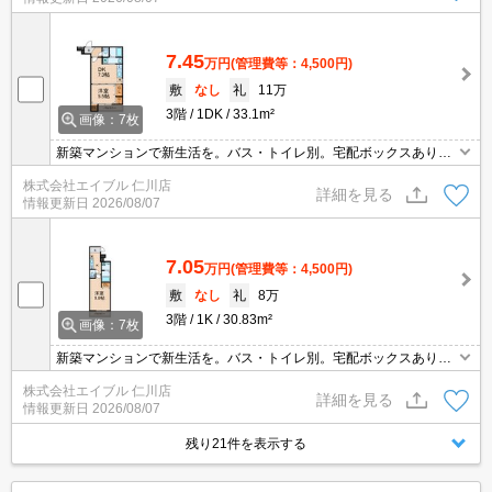
合わせください!。
7.45
万円
(管理費等：4,500円)
敷
なし
礼
11万
3階
1DK
33.1m²
画像：7枚
新築マンションで新生活を。バス・トイレ別。宅配ボックスあり。
防犯カメラ付きマンション。クローゼット付。インターネット無料
株式会社エイブル 仁川店
で使い放題。シャッター式雨戸付き。室内洗濯機置場。ぜひお問い
詳細を見る
情報更新日
2026/08/07
合わせください!。
7.05
万円
(管理費等：4,500円)
敷
なし
礼
8万
3階
1K
30.83m²
画像：7枚
新築マンションで新生活を。バス・トイレ別。宅配ボックスあり。
防犯カメラ付きマンション。クローゼット付。インターネット無料
株式会社エイブル 仁川店
で使い放題。シャッター式雨戸付き。室内洗濯機置場。ぜひお問い
詳細を見る
情報更新日
2026/08/07
合わせください!。
残り21件を表示する