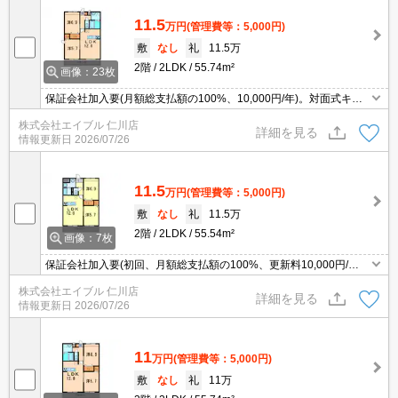
11.5
万円
(管理費等：5,000円)
敷
なし
礼
11.5万
2階
2LDK
55.74m²
画像：23枚
保証会社加入要(月額総支払額の100%、10,000円/年)。対面式キッ
チンをお好みの方に。IH調理器付き。お料理好きの方に。収納スペ
株式会社エイブル 仁川店
ースが充実。玄関オートロックなので安心。
詳細を見る
情報更新日
2026/07/26
11.5
万円
(管理費等：5,000円)
敷
なし
礼
11.5万
2階
2LDK
55.54m²
画像：7枚
保証会社加入要(初回、月額総支払額の100%、更新料10,000円/
年)。対面式キッチンをお好みの方に。IH調理器付き。お料理好きの
株式会社エイブル 仁川店
方に。収納スペースが充実。玄関オートロックなので安心。
詳細を見る
情報更新日
2026/07/26
11
万円
(管理費等：5,000円)
敷
なし
礼
11万