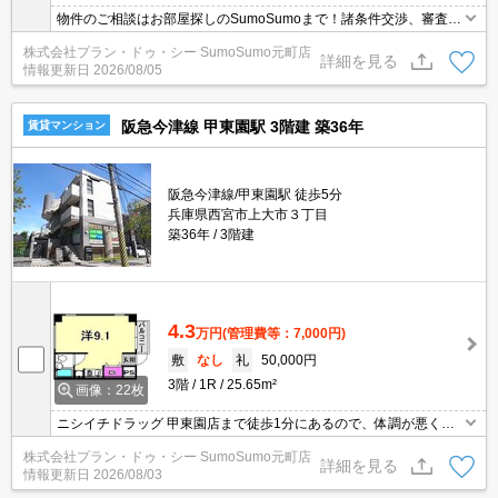
物件のご相談はお部屋探しのSumoSumoまで！諸条件交渉、審査等
自信がございます！是非一度ご相談ください♪♪
株式会社プラン・ドゥ・シー SumoSumo元町店
詳細を見る
情報更新日
2026/08/05
阪急今津線 甲東園駅 3階建 築36年
賃貸マンション
阪急今津線/甲東園駅 徒歩5分
兵庫県西宮市上大市３丁目
築36年
3階建
4.3
万円
(管理費等：7,000円)
敷
なし
礼
50,000円
3階
1R
25.65m²
画像：22枚
ニシイチドラッグ 甲東園店まで徒歩1分にあるので、体調が悪くな
っても安心。セキュリティ面は、オートロック・TVインターホンな
株式会社プラン・ドゥ・シー SumoSumo元町店
どを設置しているので安全面でも優れております。室内設備はCAT
詳細を見る
情報更新日
2026/08/03
V・CS・エアコンなどが揃っており、とても充実しています。一口
コンロが付いています。