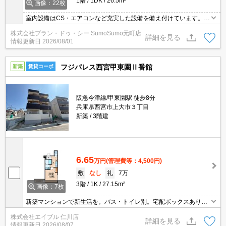
1階
1DK
26.5m²
画像：22枚
室内設備はCS・エアコンなど充実した設備を備え付けています。駅
まで4分と、駅近でアクセスも良好な物件です。フローリング張り
株式会社プラン・ドゥ・シー SumoSumo元町店
のお部屋です。敷地内にゴミ置き場を備えているので敷地外に出る
詳細を見る
情報更新日
2026/08/01
必要が無く、ごみ出しが短時間で終わります。ニーズの高い角部
屋、隣家が一つ少ない分、生活騒音の悩みが減ります。
フジパレス西宮甲東園Ⅱ番館
新築
賃貸コーポ
阪急今津線/甲東園駅 徒歩8分
兵庫県西宮市上大市３丁目
新築
3階建
6.65
万円
(管理費等：4,500円)
敷
なし
礼
7万
3階
1K
27.15m²
画像：7枚
新築マンションで新生活を。バス・トイレ別。宅配ボックスあり。
防犯カメラ付きマンション。クローゼット付。インターネット無料
株式会社エイブル 仁川店
で使い放題。シャッター式雨戸付き。室内洗濯機置場。ぜひお問い
詳細を見る
情報更新日
2026/08/07