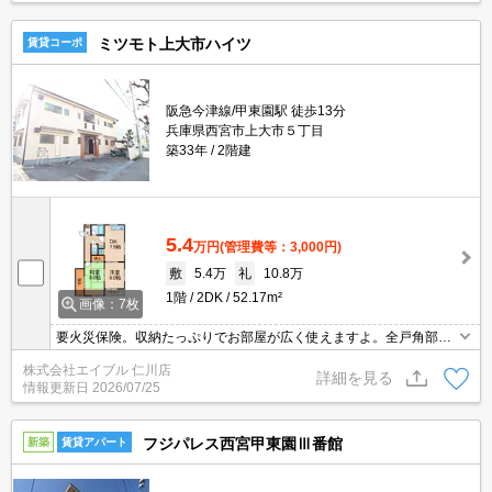
ミツモト上大市ハイツ
賃貸コーポ
阪急今津線/甲東園駅 徒歩13分
兵庫県西宮市上大市５丁目
築33年
2階建
5.4
万円
(管理費等：3,000円)
敷
5.4万
礼
10.8万
1階
2DK
52.17m²
画像：7枚
要火災保険。収納たっぷりでお部屋が広く使えますよ。全戸角部
屋。3口ガスコンロ付。南向きで日当り良好。バス・トイレ別。温
株式会社エイブル 仁川店
水洗浄便座付き。TVインターホン付き。クローゼット付。バルコニ
詳細を見る
情報更新日
2026/07/25
ー。室内洗濯機置場。
フジパレス西宮甲東園Ⅲ番館
新築
賃貸アパート