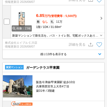
情報更新日
2026/08/07
合わせください!。
6.85
万円
(管理費等：5,500円)
敷
なし
礼
11万
1階
1DK
31.68m²
画像：23枚
新築マンションで新生活を。バス・トイレ別。宅配ボックスあり。
クローゼット付。インターネット無料で使い放題。防犯カメラ付き
株式会社エイブル 仁川店
マンション。シャッター式雨戸付き。室内洗濯機置場。ぜひお問い
詳細を見る
情報更新日
2026/08/07
合わせください!。
残り13件を表示する
ガーデンテラス甲東園
賃貸マンション
阪急今津線/甲東園駅 徒歩10分
兵庫県西宮市上大市4丁目
築31年
3階建