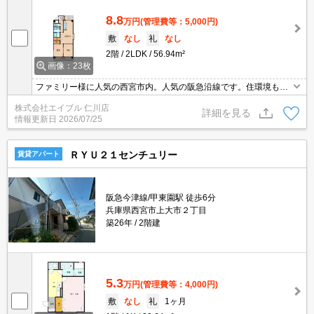
8.8
万円
(管理費等：5,000円)
敷
なし
礼
なし
2階
2LDK
56.94m²
画像：23枚
ファミリー様に人気の西宮市内。人気の阪急沿線です。住環境も静
かで安心ですよ。オートロック。キッチンスペースが広め。24時間
株式会社エイブル 仁川店
セキュリティシステム。生活便利な立地です。新婚様からファミリ
詳細を見る
情報更新日
2026/07/25
ーまで。
ＲＹＵ２１センチュリー
賃貸アパート
阪急今津線/甲東園駅 徒歩6分
兵庫県西宮市上大市２丁目
築26年
2階建
5.3
万円
(管理費等：4,000円)
敷
なし
礼
1ヶ月