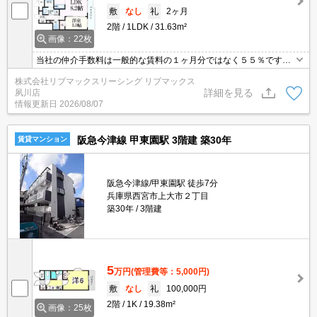
敷
なし
礼
2ヶ月
2階
1LDK
31.63m²
画像：22枚
当社の仲介手数料は一般的な賃料の１ヶ月分ではなく５５％です。
防犯・防音・耐震性に優れた鉄筋コンクリート造。初期費用クレジ
株式会社リブマックスリーシング リブマックス
ット支払可能。他社掲載物件もまとめてご紹介可能です。問合せ当
詳細を見る
夙川店
日でもご対応可能。土日祝日は混み合いますのでお早めにご予約く
情報更新日
2026/08/07
ださい。
阪急今津線 甲東園駅 3階建 築30年
賃貸マンション
阪急今津線/甲東園駅 徒歩7分
兵庫県西宮市上大市２丁目
築30年
3階建
5
万円
(管理費等：5,000円)
敷
なし
礼
100,000円
2階
1K
19.38m²
画像：25枚