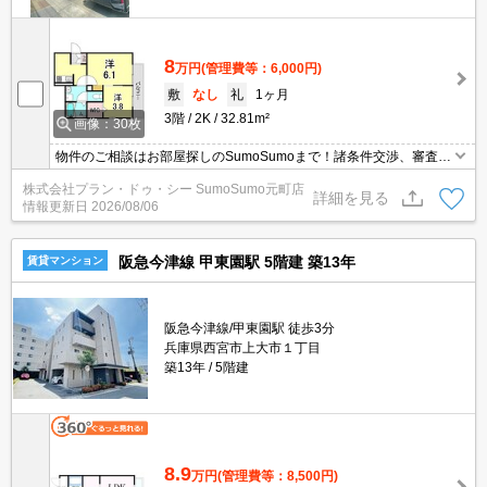
8
万円
(管理費等：6,000円)
敷
なし
礼
1ヶ月
3階
2K
32.81m²
画像：30枚
物件のご相談はお部屋探しのSumoSumoまで！諸条件交渉、審査等
自信がございます！是非一度ご相談ください♪♪
株式会社プラン・ドゥ・シー SumoSumo元町店
詳細を見る
情報更新日
2026/08/06
阪急今津線 甲東園駅 5階建 築13年
賃貸マンション
阪急今津線/甲東園駅 徒歩3分
兵庫県西宮市上大市１丁目
築13年
5階建
8.9
万円
(管理費等：8,500円)