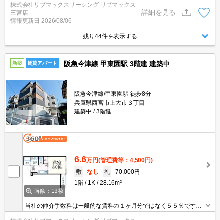
株式会社リブマックスリーシング リブマックス
まとめてご紹介可能です。問合せ当日でもご対応可能。土日祝日は
詳細を見る
三宮店
混み合いますのでお早めにご予約ください。当店は家主強制でない
情報更新日
2026/08/06
場合、消毒・抗菌代や安心サポート代など不要費用は一切不要。
残り44件を表示する
阪急今津線 甲東園駅 3階建 建築中
新築
賃貸アパート
阪急今津線/甲東園駅 徒歩8分
兵庫県西宮市上大市３丁目
建築中
3階建
6.6
万円
(管理費等：4,500円)
敷
なし
礼
70,000円
1階
1K
28.16m²
画像：18枚
当社の仲介手数料は一般的な賃料の１ヶ月分ではなく５５％です。
ネット・Wi-Fi無料。初期費用クレジット支払可能。他社掲載物件も