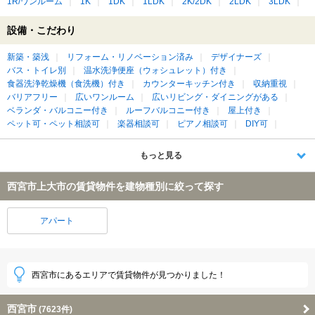
1R/ワンルーム
1K
1DK
1LDK
2K/2DK
2LDK
3LDK
設備・こだわり
新築・築浅
リフォーム・リノベーション済み
デザイナーズ
バス・トイレ別
温水洗浄便座（ウォシュレット）付き
食器洗浄乾燥機（食洗機）付き
カウンターキッチン付き
収納重視
バリアフリー
広いワンルーム
広いリビング・ダイニングがある
ベランダ・バルコニー付き
ルーフバルコニー付き
屋上付き
ペット可・ペット相談可
楽器相談可
ピアノ相談可
DIY可
もっと見る
西宮市上大市の賃貸物件を建物種別に絞って探す
アパート
西宮市にあるエリアで賃貸物件が見つかりました！
西宮市
(7623件)