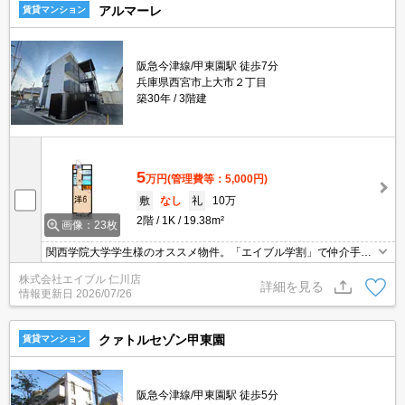
アルマーレ
賃貸マンション
阪急今津線/甲東園駅 徒歩7分
兵庫県西宮市上大市２丁目
築30年
3階建
5
万円
(管理費等：5,000円)
敷
なし
礼
10万
2階
1K
19.38m²
画像：23枚
関西学院大学学生様のオススメ物件。「エイブル学割」で仲介手数
料がお得な物件です。角部屋。南向きバルコニー。バス・トイレ
株式会社エイブル 仁川店
別。オートロックではじめての一人暮らしも安心でしょ。ぜひお問
詳細を見る
情報更新日
2026/07/26
合せください。
クァトルセゾン甲東園
賃貸マンション
阪急今津線/甲東園駅 徒歩5分