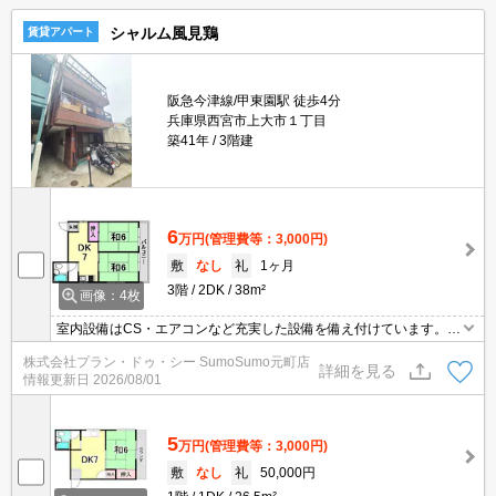
シャルム風見鶏
賃貸アパート
阪急今津線/甲東園駅 徒歩4分
兵庫県西宮市上大市１丁目
築41年
3階建
6
万円
(管理費等：3,000円)
敷
なし
礼
1ヶ月
3階
2DK
38m²
画像：4枚
室内設備はCS・エアコンなど充実した設備を備え付けています。駅
まで4分と、駅近でアクセスも良好な物件です。フローリング張り
株式会社プラン・ドゥ・シー SumoSumo元町店
のお部屋です。敷地内にゴミ置き場を備えているので敷地外に出る
詳細を見る
情報更新日
2026/08/01
必要が無く、ごみ出しが短時間で終わります。ニーズの高い角部
屋、隣家が一つ少ない分、生活騒音の悩みが減ります。
5
万円
(管理費等：3,000円)
敷
なし
礼
50,000円