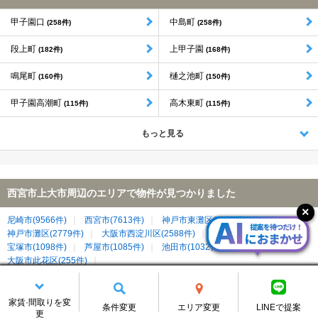
甲子園口
中島町
(258件)
(258件)
段上町
上甲子園
(182件)
(168件)
鳴尾町
樋之池町
(160件)
(150件)
甲子園高潮町
高木東町
(115件)
(115件)
もっと見る
西宮市上大市周辺のエリアで物件が見つかりました
尼崎市(9566件)
西宮市(7613件)
神戸市東灘区(3695件)
神戸市灘区(2779件)
大阪市西淀川区(2588件)
伊丹市(1123件)
宝塚市(1098件)
芦屋市(1085件)
池田市(1032件)
川西市(627件)
大阪市此花区(255件)
西宮市上大市の賃貸物件に関するよくある質問
家賃·間取りを変
条件変更
エリア変更
LINEで提案
更