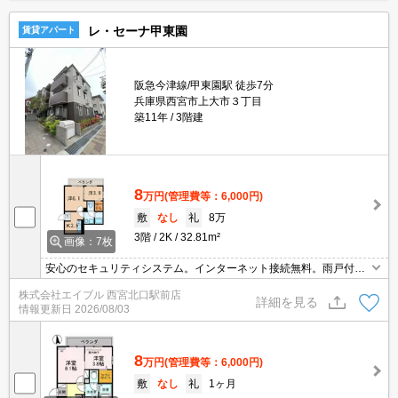
レ・セーナ甲東園
賃貸アパート
阪急今津線/甲東園駅 徒歩7分
兵庫県西宮市上大市３丁目
築11年
3階建
8
万円
(管理費等：6,000円)
敷
なし
礼
8万
3階
2K
32.81m²
画像：7枚
安心のセキュリティシステム。インターネット接続無料。雨戸付
き。浴室乾燥機付。大和ハウスのD-room賃貸。ウォークインクロー
株式会社エイブル 西宮北口駅前店
ゼット付で収納自慢です。
詳細を見る
情報更新日
2026/08/03
8
万円
(管理費等：6,000円)
敷
なし
礼
1ヶ月