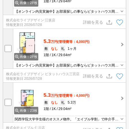
1階
1K
29.64m²
画像：28枚
【オンライン内見実施中】お部屋探しの事ならピタットハウス岡本
店にお任せ下さい！！
株式会社ライブデザイン 江坂店
詳細を見る
情報更新日
2026/07/28
5.3
万円
(管理費等：4,000円)
敷
なし
礼
1ヶ月
1階
1K
29.64m²
画像：28枚
【オンライン内見実施中】お部屋探しの事ならピタットハウス岡本
店にお任せ下さい！！
株式会社ライブデザイン ピタットハウス三宮店
詳細を見る
情報更新日
2026/07/28
5.3
万円
(管理費等：4,000円)
敷
なし
礼
5.3万
1階
1K
29.04m²
画像：23枚
関西学院大学学生様のオススメ物件。「エイブル学割」で仲介手数
料がお得な物件です。
株式会社エイブル 仁川店