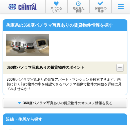
お部屋を探す
気になる
最近見た
保存中の
リスト
物件
条件
沿線・駅から
兵庫県の360度パノラマ写真ありの賃貸物件情報を探す
住所から
家賃相場から
通勤通学時間から
物件特集から
360度パノラマ写真ありの賃貸物件のポイント
不動産会社から
360度パノラマ写真ありの賃貸アパート・マンションを検索できます。内
覧に行く前に物件の中を確認できるパノラマ画像で物件の内観を詳細に見
TOP
てみませんか？
360度パノラマ写真ありの賃貸物件のオススメ情報を見る
沿線・住所から探す