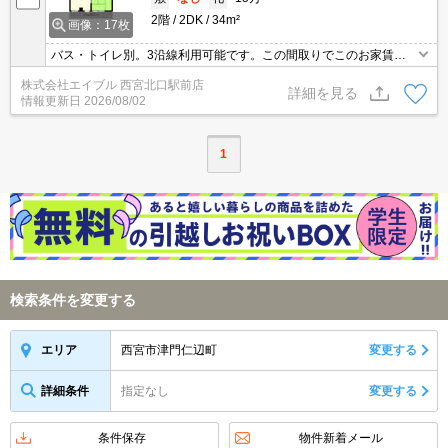
2階
2DK
34m²
画像：17枚
バス・トイレ別。3沿線利用可能です。この間取りでこのお家賃っ
てうれしいですね。ワンル-ム並みの家賃ですよ。買い物便利な立地
株式会社エイブル 西宮北口駅前店
ですよ～!!。ぜひお問い合わせください!。
詳細を見る
情報更新日
2026/08/02
1
検索条件を変更する
西宮市津門仁辺町
変更する
エリア
詳細条件
指定なし
変更する
条件保存
物件新着メール