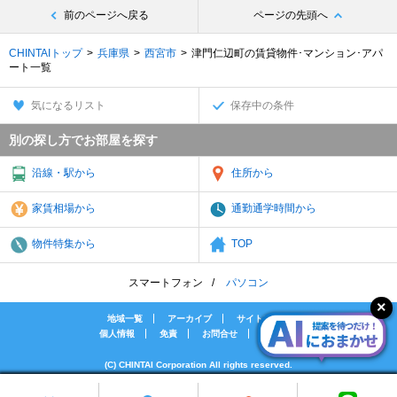
前のページへ戻る
ページの先頭へ
CHINTAIトップ
兵庫県
西宮市
津門仁辺町の賃貸物件･マンション･アパ
ート一覧
気になるリスト
保存中の条件
別の探し方でお部屋を探す
沿線・駅から
住所から
家賃相場から
通勤通学時間から
物件特集から
TOP
スマートフォン
パソコン
地域一覧
アーカイブ
サイトマップ
個人情報
免責
お問合せ
会社案内
(C) CHINTAI Corporation All rights reserved.
[PR]賃貸物件の疑問解決！教えてエイブルAGENT