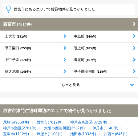
西宮市にあるエリアで賃貸物件が見つかりました！
西宮市
(7614件)
上大市
中島町
(291件)
(260件)
甲子園口
段上町
(259件)
(185件)
上甲子園
鳴尾町
(170件)
(167件)
樋之池町
甲子園高潮町
(149件)
(115件)
もっと見る
西宮市津門仁辺町周辺のエリアで物件が見つかりました
尼崎市(9560件)
西宮市(7612件)
神戸市東灘区(3729件)
神戸市灘区(2781件)
大阪市西淀川区(2587件)
伊丹市(1140件)
宝塚市(1112件)
芦屋市(1108件)
池田市(1032件)
川西市(645件)