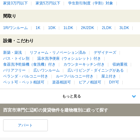
家賃3万円以下
家賃5万円以下
学生割引制度（学割）対象
間取り
1R/ワンルーム
1K
1DK
1LDK
2K/2DK
2LDK
3LDK
設備・こだわり
新築・築浅
リフォーム・リノベーション済み
デザイナーズ
バス・トイレ別
温水洗浄便座（ウォシュレット）付き
食器洗浄乾燥機（食洗機）付き
カウンターキッチン付き
収納重視
バリアフリー
広いワンルーム
広いリビング・ダイニングがある
ベランダ・バルコニー付き
ルーフバルコニー付き
屋上付き
ペット可・ペット相談可
楽器相談可
ピアノ相談可
DIY可
もっと見る
西宮市津門仁辺町の賃貸物件を建物種別に絞って探す
アパート