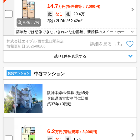
14.7
万円
(管理費等：7,000円)
敷
なし
礼
29.4万
2階
2LDK
62.42m²
画像：7枚
築年数では想像できないきれいなお部屋。新婚様のスイートホーム
に。オール洋間の物件です!!。人気のカウンターキッチン。インター
株式会社エイブル 西宮北口駅前店
ネット無料。宅配ボックスあり。床暖房付きでポッカポカ。
詳細を見る
情報更新日
2026/08/06
残り1件を表示する
中谷マンション
賃貸マンション
阪神本線/今津駅 徒歩5分
兵庫県西宮市津門仁辺町
築37年
3階建
6.2
万円
(管理費等：3,000円)
敷
なし
礼
15万