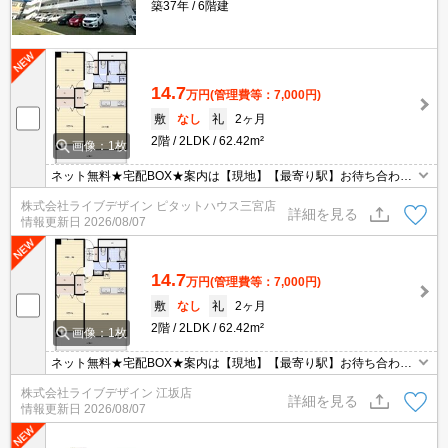
築37年
6階建
14.7
万円
(管理費等：7,000円)
敷
なし
礼
2ヶ月
2階
2LDK
62.42m²
画像：1枚
ネット無料★宅配BOX★案内は【現地】【最寄り駅】お待ち合わせ
ＯＫです♪
株式会社ライブデザイン ピタットハウス三宮店
詳細を見る
情報更新日
2026/08/07
14.7
万円
(管理費等：7,000円)
敷
なし
礼
2ヶ月
2階
2LDK
62.42m²
画像：1枚
ネット無料★宅配BOX★案内は【現地】【最寄り駅】お待ち合わせ
ＯＫです♪
株式会社ライブデザイン 江坂店
詳細を見る
情報更新日
2026/08/07