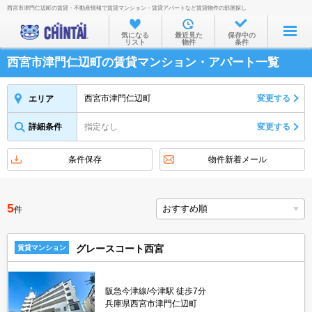
西宮市津門仁辺町の賃貸・不動産情報で賃貸マンション・賃貸アパートなど賃貸物件の部屋探し
お部屋を探す
気になる
最近見た
保存中の
リスト
物件
条件
沿線・駅から
西宮市津門仁辺町の賃貸マンション・アパート一覧
住所から
家賃相場から
西宮市津門仁辺町
変更する
エリア
通勤通学時間から
詳細条件
指定なし
変更する
物件特集から
条件保存
物件新着メール
不動産会社から
TOP
5
件
グレースコート西宮
賃貸マンション
阪急今津線/今津駅 徒歩7分
兵庫県西宮市津門仁辺町