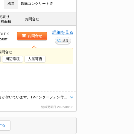
構造
鉄筋コンクリート造
間取り
お問合せ
専有面積
詳細を見る
3LDK
お問合せ
58m²
追加
料問合せ！
周辺環境
入居可否
身支度に必要となる様々なアイテムを収納できるスペースがある洗面化粧台が付いています。TVインターフォン付きの、セキュリティに配慮した物件です。収納はクロゼット・シューズボックスなどが備え付けられているので、衣類や日用品の収納に重宝します。2路線利用可の物件です。駐輪場付きの物件です。
情報更新日
2026/08/08
する