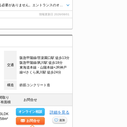
共用部には宅配ボックスがあるので、荷物の受け取りのために早く帰宅する必要がありません。エントランスのオートロックと玄関の鍵で二重に施錠できるので防犯対策につながります。収納スペースの多い洗面化粧台は、美容に気を使う小物の多い方におすすめです。エアコン付きなので、室内の温度調整が簡単です。駐輪場付きのマンションです。
情報更新日
2026/08/01
阪急甲陽線/苦楽園口駅 徒歩13分
阪急甲陽線/夙川駅 徒歩18分
交通
東海道本線・山陽本線<JR神戸
線>/さくら夙川駅 徒歩24分
構造
鉄筋コンクリート造
間取り
お問合せ
専有面積
オンライン相談
詳細を見る
3LDK
58m²
追加
お問合せ