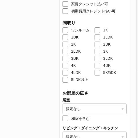
家賃クレジット払い可
初期費用クレジット払い可
間取り
ワンルーム
1K
1DK
1LDK
2K
2DK
2LDK
3K
3DK
3LDK
4K
4DK
4LDK
5K/5DK
5LDK以上
お部屋の広さ
居室
和室を含む
リビング・ダイニング・キッチン