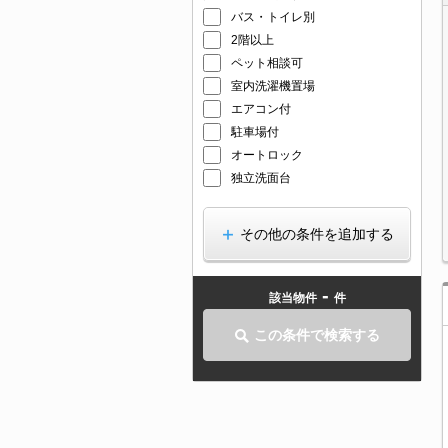
バス・トイレ別
2階以上
ペット相談可
室内洗濯機置場
エアコン付
駐車場付
オートロック
独立洗面台
その他の条件を追加する
-
該当物件
件
この条件で検索する