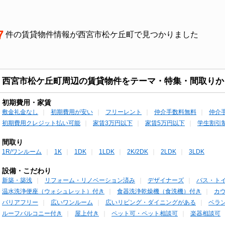
7
件の賃貸物件情報が西宮市松ケ丘町で見つかりました
西宮市松ケ丘町周辺の賃貸物件をテーマ・特集・間取りか
初期費用・家賃
敷金礼金なし
初期費用が安い
フリーレント
仲介手数料無料
仲介
初期費用クレジット払い可能
家賃3万円以下
家賃5万円以下
学生割引
間取り
1R/ワンルーム
1K
1DK
1LDK
2K/2DK
2LDK
3LDK
設備・こだわり
新築・築浅
リフォーム・リノベーション済み
デザイナーズ
バス・ト
温水洗浄便座（ウォシュレット）付き
食器洗浄乾燥機（食洗機）付き
カ
バリアフリー
広いワンルーム
広いリビング・ダイニングがある
ベラ
ルーフバルコニー付き
屋上付き
ペット可・ペット相談可
楽器相談可