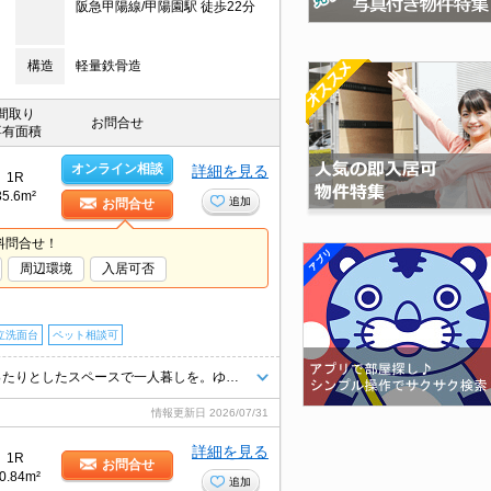
阪急甲陽線/甲陽園駅 徒歩22分
構造
軽量鉄骨造
間取り
お問合せ
専有面積
オンライン相談
詳細を見る
1R
35.6m²
追加
お問合せ
料問合せ！
周辺環境
入居可否
立洗面台
ペット相談可
宅配ボックスあり。ドッグランあり。ペット共生マンション(犬のみ)。ゆったりとしたスペースで一人暮しを。ゆとりの洋室14帖。快適設備がいっぱい。お問い合わせお待ちしております。
情報更新日
2026/07/31
詳細を見る
1R
お問合せ
0.84m²
追加