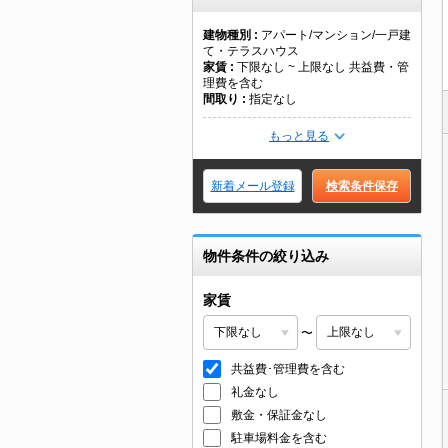
建物種別
アパート/マンション/一戸建
て・テラスハウス
家賃
下限なし ~ 上限なし 共益費・管
理費を含む
間取り
指定なし
もっと見る
新着メール登録
検索条件保存
物件条件の絞り込み
家賃
〜
共益費･管理費を含む
礼金なし
敷金・保証金なし
駐車場料金を含む