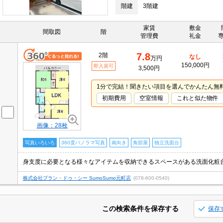
階建
3階建
家賃
敷金
間取図
階
管理費
礼金
7.8
2階
なし
万円
150,000円
即入居可
3,500円
1分で完結！聞きたい項目を選んでかんたん無
初期費用
空室情報
これと似た物件
画像：28枚
写真いろいろ
360度パノラマ写真
南向き
角部屋
独立洗面台
株式会社プラン・ドゥ・シー SumoSumo元町店
(078-600-0540)
この検索条件を保存する
保存