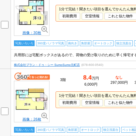
1分で完結！聞きたい項目を選んでかんたん無
初期費用
空室情報
これと似た物件
画像：30枚
写真いろいろ
360度パノラマ写真
南向き
角部屋
オートロック
独立洗面台
株式会社プラン・ドゥ・シー SumoSumo元町店
(078-600-0540)
8.4
なし
万円
3階
297,000円
6,000円
1分で完結！聞きたい項目を選んでかんたん無
初期費用
空室情報
これと似た物件
画像：26枚
写真いろいろ
360度パノラマ写真
角部屋
オートロック
独立洗面台
ペット相