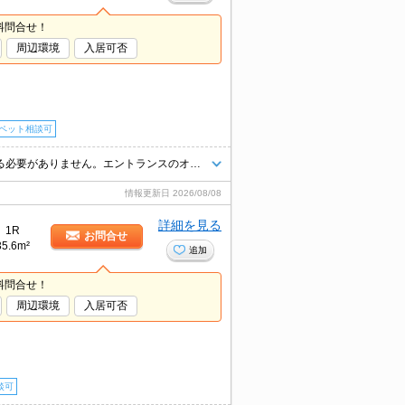
料問合せ！
周辺環境
入居可否
ペット相談可
共用部には宅配ボックスがあるので、荷物の受け取りのために早く帰宅する必要がありません。エントランスのオートロックと玄関の鍵で二重に施錠できるので防犯対策につながります。収納スペースの多い洗面化粧台は、美容に気を使う小物の多い方におすすめです。エアコン付きなので、室内の温度調整が簡単です。駐輪場付きのマンションです。
情報更新日
2026/08/08
詳細を見る
1R
お問合せ
35.6m²
追加
料問合せ！
周辺環境
入居可否
談可