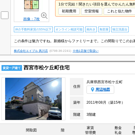
1分で完結！聞きたい項目を選んでかんたん無
初期費用
空室情報
これと似た物件
画像：7枚
仲介手数料家賃の55%以下
オンライン相談可能
南向き
角部屋
独立洗面台
株式会社エイブル 夙川店
(0798-36-2241)
※他1店舗で取扱い
西宮市松ケ丘町住宅
賃貸一戸建て
兵庫県西宮市松ケ丘町
住所
周辺地図
築年
2011年08月（築15年）
階建
3階建
家賃
敷金
間取図
階
管理費
礼金