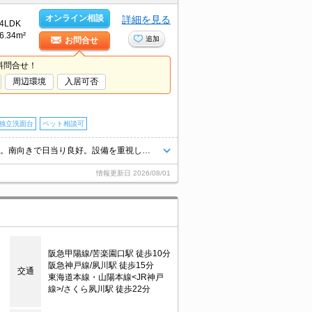
オンライン相談
詳細を見る
4LDK
6.34m²
追加
お問合せ
料問合せ！
周辺環境
入居可否
独立洗面台
ペット相談可
一戸建てをお望みのあなたへ。緑豊かな環境。買い物便利な立地ですよ～!!。南向きで日当り良好。設備を重視したい方に。ペット応相談。システムキッチンをお好みの方に。ぜひお問い合わせください!。
情報更新日
2026/08/01
阪急甲陽線/苦楽園口駅 徒歩10分
阪急神戸線/夙川駅 徒歩15分
交通
東海道本線・山陽本線<JR神戸
線>/さくら夙川駅 徒歩22分