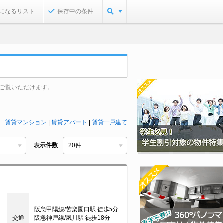
になるリスト
保存中の条件
ご覧いただけます。
賃貸マンション
|
賃貸アパート
|
賃貸一戸建て
表示件数
阪急甲陽線/苦楽園口駅 徒歩5分
交通
阪急神戸線/夙川駅 徒歩18分