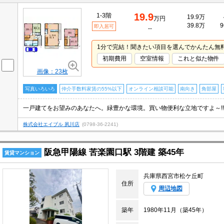
19.9
1-3階
19.9万
万円
39.8万
9
即入居可
--
1分で完結！聞きたい項目を選んでかんたん無
初期費用
空室情報
これと似た物件
画像：23枚
写真いろいろ
仲介手数料家賃の55%以下
オンライン相談可能
南向き
角部屋
株式会社エイブル 夙川店
(0798-36-2241)
阪急甲陽線 苦楽園口駅 3階建 築45年
賃貸マンション
兵庫県西宮市松ケ丘町
住所
周辺地図
築年
1980年11月（築45年）