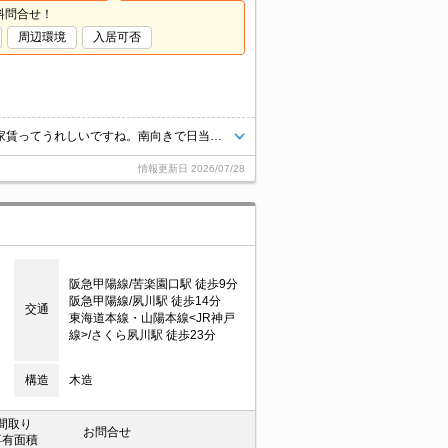
料問合せ！
周辺環境
入居可否
この条件は魅力ですね。新婚様からファミリーまで。この間取りでこのお家賃ってうれしいですね。南向きで日当り良好。TVモニターホンで安心生活を!。ぜひお問い合わせください!。
情報更新日
2026/07/28
阪急甲陽線/苦楽園口駅 徒歩9分
阪急甲陽線/夙川駅 徒歩14分
交通
東海道本線・山陽本線<JR神戸
線>/さくら夙川駅 徒歩23分
構造
木造
間取り
お問合せ
専有面積