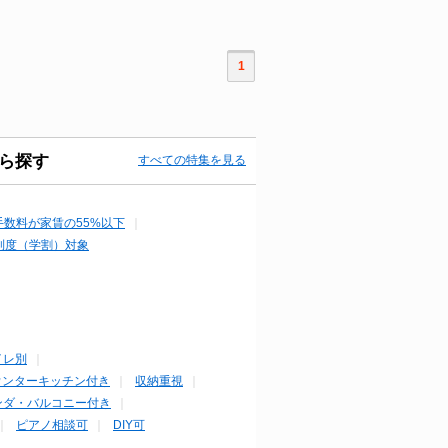
1
ら探す
すべての特集を見る
手数料が家賃の55%以下
制度（学割）対象
イレ別
ウンターキッチン付き
収納重視
ンダ・バルコニー付き
ピアノ相談可
DIY可