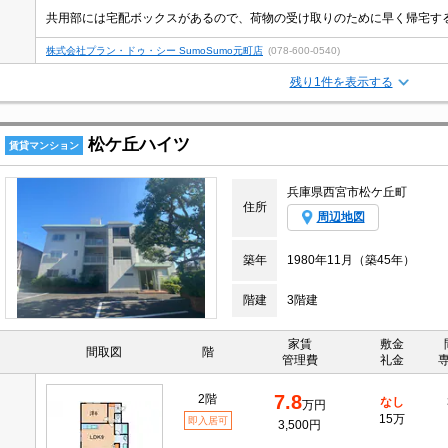
株式会社プラン・ドゥ・シー SumoSumo元町店
(078-600-0540)
残り1件を表示する
松ケ丘ハイツ
賃貸マンション
兵庫県西宮市松ケ丘町
住所
周辺地図
築年
1980年11月（築45年）
階建
3階建
家賃
敷金
間取図
階
管理費
礼金
7.8
2階
なし
万円
15万
即入居可
3,500円