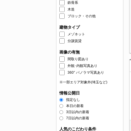
鉄骨系
木造
ブロック・その他
建物タイプ
メゾネット
分譲賃貸
画像の有無
間取り図あり
外観･内観写真あり
360° パノラマ写真あり
※一部エリア対象外(埼玉など)
情報公開日
指定なし
本日の新着
3日以内の新着
7日以内の新着
人気のこだわり条件