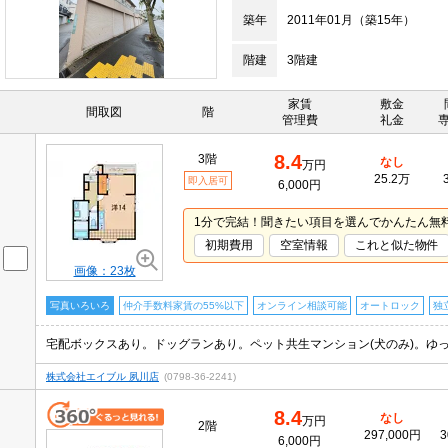
築年
2011年01月（築15年）
階建
3階建
家賃
敷金
間取図
階
管理費
礼金
8.4
3階
なし
万円
25.2万
即入居可
6,000円
1分で完結！聞きたい項目を選んでかんたん無
初期費用
空室情報
これと似た物件
画像：23枚
写真いろいろ
仲介手数料家賃の55%以下
オンライン相談可能
オートロック
独
株式会社エイブル 夙川店
(0798-36-2241)
8.4
なし
万円
2階
297,000円
3
6,000円