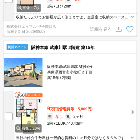
2階
1R
20m²
画像：7枚
収納たっぷりでお部屋が広く使えますよ。全居室に収納スペースあ
り。初期費用も家賃も抑えたいあなたにオススメ。広さ良し!家賃良
株式会社エイブル 甲子園口店
し!周辺環境良し!。この間取りでこのお家賃ってうれしいですね。
詳細を見る
情報更新日
2026/08/08
阪神本線 武庫川駅 2階建 築15年
賃貸アパート
阪神本線/武庫川駅 徒歩8分
兵庫県西宮市小松町２丁目
築15年
2階建
9
万円
(管理費等：5,000円)
敷
なし
礼
2ヶ月
2階
1LDK
40.43m²
画像：30枚
当社の仲介手数料は一般的な賃料の１ヶ月分ではなく５５％です。