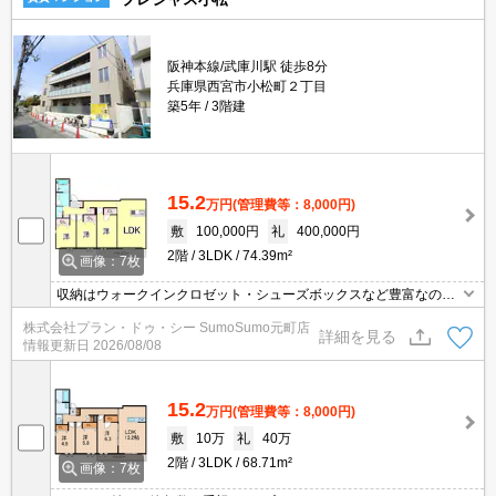
阪神本線/武庫川駅 徒歩8分
兵庫県西宮市小松町２丁目
築5年
3階建
15.2
万円
(管理費等：8,000円)
敷
100,000円
礼
400,000円
2階
3LDK
74.39m²
画像：7枚
収納はウォークインクロゼット・シューズボックスなど豊富なの
で、衣類や履き物の整理がしやすく便利です。髪のセットが手早く
株式会社プラン・ドゥ・シー SumoSumo元町店
できる洗面化粧台が設置されております。セキュリティ面は、オー
詳細を見る
情報更新日
2026/08/08
トロック・TVインターホンなど充実しているので、防犯対策もばっ
ちりです。こちらのアパートは閑静な住宅地にあります。
15.2
万円
(管理費等：8,000円)
敷
10万
礼
40万
2階
3LDK
68.71m²
画像：7枚