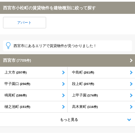
西宮市小松町の賃貸物件を建物種別に絞って探す
アパート
西宮市にあるエリアで賃貸物件が見つかりました！
西宮市
(7709件)
上大市
中島町
(297件)
(261件)
甲子園口
段上町
(256件)
(207件)
鳴尾町
上甲子園
(186件)
(174件)
樋之池町
高木東町
(151件)
(116件)
もっと見る