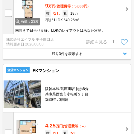
9
万円
(管理費等：5,000円)
敷
なし
礼
18万
2階
1LDK
40.26m²
画像：23枚
南向きで日当り良好。LDKのレイアウトはあなた次第。
株式会社エイブル 甲子園口店
詳細を見る
情報更新日
2026/08/03
残り3件を表示する
FKマンション
賃貸マンション
阪神本線/武庫川駅 徒歩8分
兵庫県西宮市小松町２丁目
築36年
3階建
4.25
万円
(管理費等：--)
敷
なし
礼
なし