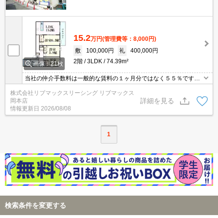
15.2
万円
(管理費等：8,000円)
敷
100,000円
礼
400,000円
2階
3LDK
74.39m²
画像：21枚
当社の仲介手数料は一般的な賃料の１ヶ月分ではなく５５％です。
ネット・Wi-Fi無料。24時間ゴミ出し可能。エアコン2基付。耐震・
株式会社リブマックスリーシング リブマックス
耐火・遮音性に優れたヘーベルメゾン。初期費用クレジット支払可
詳細を見る
岡本店
能。他社掲載物件もまとめてご紹介可能です。問合せ当日でもご対
情報更新日
2026/08/08
応可能。土日祝日は混み合いますのでお早めにご予約ください。
1
検索条件を変更する