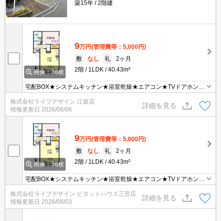
築15年
2階建
9
万円
(管理費等：5,000円)
敷
なし
礼
2ヶ月
2階
1LDK
40.43m²
画像：36枚
宅配BOX★システムキッチン★浴室乾燥★エアコン★TVドアホン★
ウォシュレット等設備充実★ご案内は【現地】【最寄り駅】お待ち
株式会社ライブデザイン 江坂店
合わせＯＫ♪オンライン内見ＯＫ♪インターネット掲載物件まとめて
詳細を見る
情報更新日
2026/08/06
ご案内可能！初期費用はクレジット分割払いＯＫ♪【ピタットハウス
JR尼崎駅南口店】
9
万円
(管理費等：5,000円)
敷
なし
礼
2ヶ月
2階
1LDK
40.43m²
画像：36枚
宅配BOX★システムキッチン★浴室乾燥★エアコン★TVドアホン★
ウォシュレット等設備充実★ご案内は【現地】【最寄り駅】お待ち
株式会社ライブデザイン ピタットハウス三宮店
合わせＯＫ♪オンライン内見ＯＫ♪インターネット掲載物件まとめて
詳細を見る
情報更新日
2026/08/03
ご案内可能！初期費用はクレジット分割払いＯＫ♪【ピタットハウス
JR尼崎駅南口店】