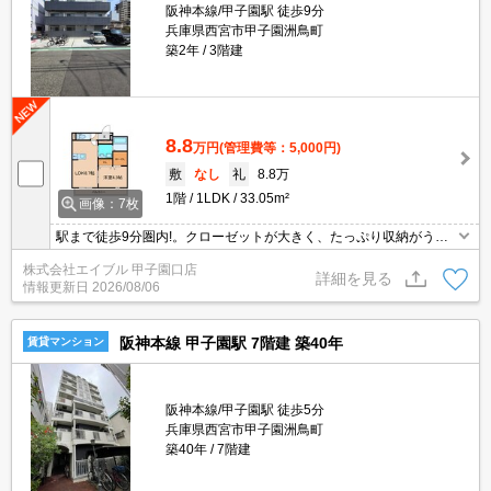
阪神本線/甲子園駅 徒歩9分
兵庫県西宮市甲子園洲鳥町
築2年
3階建
8.8
万円
(管理費等：5,000円)
敷
なし
礼
8.8万
1階
1LDK
33.05m²
画像：7枚
駅まで徒歩9分圏内!。クローゼットが大きく、たっぷり収納がうれ
しいね。宅配ボックスあり。オートロックも完備で安心ですね。角
株式会社エイブル 甲子園口店
部屋をお探しの方に。一人暮らしからファミリーまで。
詳細を見る
情報更新日
2026/08/06
阪神本線 甲子園駅 7階建 築40年
賃貸マンション
阪神本線/甲子園駅 徒歩5分
兵庫県西宮市甲子園洲鳥町
築40年
7階建