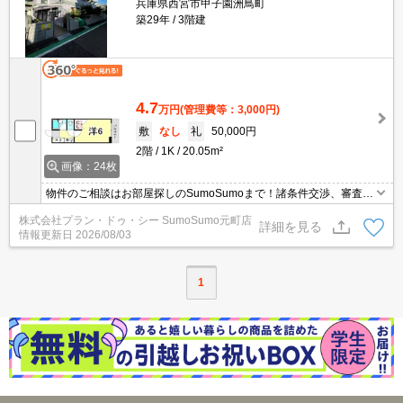
兵庫県西宮市甲子園洲鳥町
築29年
3階建
4.7
万円
(管理費等：3,000円)
敷
なし
礼
50,000円
2階
1K
20.05m²
画像：24枚
物件のご相談はお部屋探しのSumoSumoまで！諸条件交渉、審査等
自信がございます！是非一度ご相談ください♪♪
株式会社プラン・ドゥ・シー SumoSumo元町店
詳細を見る
情報更新日
2026/08/03
1