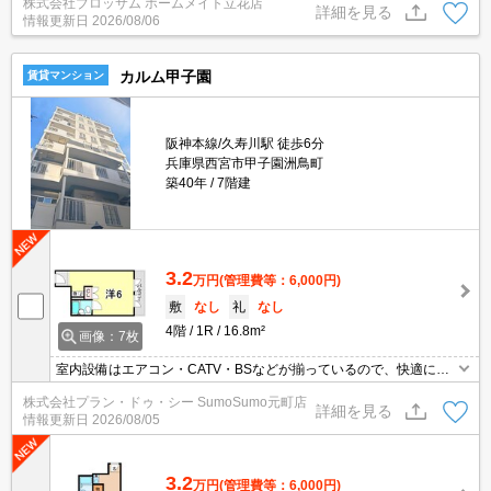
株式会社ブロッサム ホームメイト立花店
詳細を見る
情報更新日
2026/08/06
カルム甲子園
賃貸マンション
阪神本線/久寿川駅 徒歩6分
兵庫県西宮市甲子園洲鳥町
築40年
7階建
3.2
万円
(管理費等：6,000円)
敷
なし
礼
なし
4階
1R
16.8m²
画像：7枚
室内設備はエアコン・CATV・BSなどが揃っているので、快適に過
ごしやすいお部屋になります。角部屋は隣接する住戸が少ないの
株式会社プラン・ドゥ・シー SumoSumo元町店
で、隣人との騒音トラブルのリスクが下がります。1DKのお住まい
詳細を見る
情報更新日
2026/08/05
です。お住まいの近くには駐車場があるので、そちらをご利用くだ
さい。フローリングの床で、木目調の温かな雰囲気が居心地を良く
してくれます。
3.2
万円
(管理費等：6,000円)