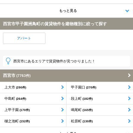
もっと見る
西宮市甲子園洲鳥町の賃貸物件を建物種別に絞って探す
アパート
西宮市にあるエリアで賃貸物件が見つかりました！
西宮市
(7763件)
上大市
甲子園口
(290件)
(270件)
中島町
段上町
(264件)
(182件)
上甲子園
鳴尾町
(170件)
(165件)
樋之池町
松原町
(152件)
(130件)