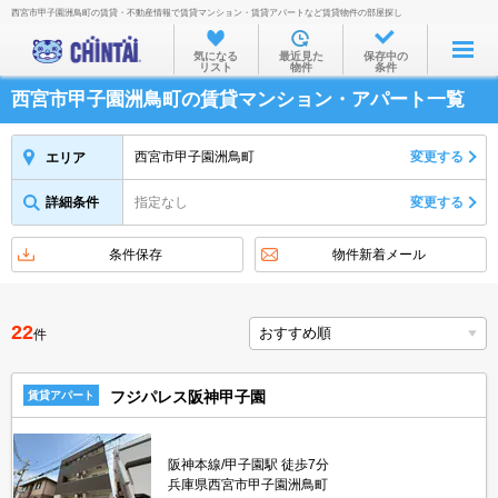
西宮市甲子園洲鳥町の賃貸・不動産情報で賃貸マンション・賃貸アパートなど賃貸物件の部屋探し
お部屋を探す
気になる
最近見た
保存中の
リスト
物件
条件
沿線・駅から
西宮市甲子園洲鳥町の賃貸マンション・アパート一覧
住所から
家賃相場から
西宮市甲子園洲鳥町
変更する
エリア
通勤通学時間から
詳細条件
指定なし
変更する
物件特集から
条件保存
物件新着メール
不動産会社から
TOP
22
件
フジパレス阪神甲子園
賃貸アパート
阪神本線/甲子園駅 徒歩7分
兵庫県西宮市甲子園洲鳥町