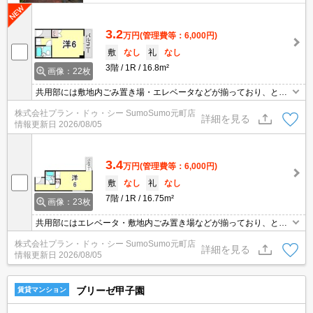
3.2
万円
(管理費等：6,000円)
敷
なし
礼
なし
3階
1R
16.8m²
画像：22枚
共用部には敷地内ごみ置き場・エレベータなどが揃っており、とて
も充実しています。室内設備はCS・エアコンなどが揃っているの
株式会社プラン・ドゥ・シー SumoSumo元町店
で、快適に過ごしやすいお部屋になります。広々したワンルームで
詳細を見る
情報更新日
2026/08/05
ニーズが高いです。現在空家の物件です。床がフローリングの物件
です。バルコニーをご活用いただけます。
3.4
万円
(管理費等：6,000円)
敷
なし
礼
なし
7階
1R
16.75m²
画像：23枚
共用部にはエレベータ・敷地内ごみ置き場などが揃っており、とて
も充実しています。室内設備はCATV・エアコン・BSなど大変充実
株式会社プラン・ドゥ・シー SumoSumo元町店
しております。収納はシューズボックス・クロゼットなど豊富なの
詳細を見る
情報更新日
2026/08/05
で、広々と空間を利用することも可能です。こちらは初期費用をカ
ードでお支払いいただける物件なので、支払い手続きの手間が省け
ます。
ブリーゼ甲子園
賃貸マンション