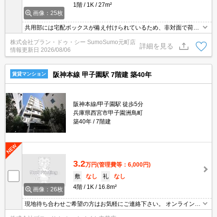
1階
1K
27m²
画像：25枚
共用部には宅配ボックスが備え付けられているため、非対面で荷物
を受け取れます。室内設備は洗面化粧台・浴室乾燥機など豊富に揃
株式会社プラン・ドゥ・シー SumoSumo元町店
っており、過ごしやすいお部屋になっております。セキュリティ面
詳細を見る
情報更新日
2026/08/06
は、TVインターホン・オートロックなど充実しているので、防犯対
策もばっちりです。2022年築の物件です。
阪神本線 甲子園駅 7階建 築40年
賃貸マンション
阪神本線/甲子園駅 徒歩5分
兵庫県西宮市甲子園洲鳥町
築40年
7階建
3.2
万円
(管理費等：6,000円)
敷
なし
礼
なし
4階
1K
16.8m²
画像：26枚
現地待ち合わせご希望の方はお気軽にご連絡下さい。 オンライン内
覧も可能です。 初期費用等ご相談下さい。