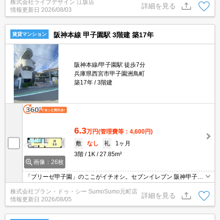
株式会社ライブデザイン 江坂店
詳細を見る
情報更新日
2026/08/03
阪神本線 甲子園駅 3階建 築17年
賃貸マンション
阪神本線/甲子園駅 徒歩7分
兵庫県西宮市甲子園洲鳥町
築17年
3階建
6.3
万円
(管理費等：4,600円)
敷
なし
礼
1ヶ月
3階
1K
27.85m²
画像：26枚
「ブリーゼ甲子園」のここがイチオシ。セブンイレブン 阪神甲子園
球場前店まで徒歩3分と近場にコンビニがあるのもポイント。
株式会社プラン・ドゥ・シー SumoSumo元町店
詳細を見る
情報更新日
2026/08/05