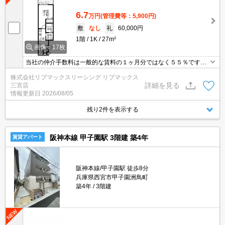
6.7
万円
(管理費等：5,900円)
敷
なし
礼
60,000円
1階
1K
27m²
画像：17枚
当社の仲介手数料は一般的な賃料の１ヶ月分ではなく５５％です。
ネット・Wi-Fi無料。初期費用クレジット支払可能。他社掲載物件も
株式会社リブマックスリーシング リブマックス
まとめてご紹介可能です。問合せ当日でもご対応可能。土日祝日は
詳細を見る
三宮店
混み合いますのでお早めにご予約ください。当店は家主強制でない
情報更新日
2026/08/05
場合、消毒・抗菌代や安心サポート代など不要費用は一切不要。オ
ンライン案内可
残り2件を表示する
阪神本線 甲子園駅 3階建 築4年
賃貸アパート
阪神本線/甲子園駅 徒歩8分
兵庫県西宮市甲子園洲鳥町
築4年
3階建