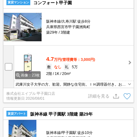
コンフォート甲子園
賃貸マンション
阪神本線/久寿川駅 徒歩8分
兵庫県西宮市甲子園洲鳥町
築29年
3階建
4.7
万円
(管理費等：3,000円)
敷
なし
礼
5万
2階
1K
20m²
画像：23枚
武庫川女子大学の方、歓迎。閑静な住宅街。ＩＨ調理器付き。お料
理好きの方に。
株式会社エイブル 甲子園口店
詳細を見る
情報更新日
2026/08/01
阪神本線 甲子園駅 3階建 築29年
賃貸アパート
阪神本線/甲子園駅 徒歩10分