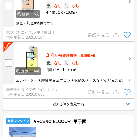
敷
なし
礼
なし
4-4階
1R
16.8m²
画像：7枚
敷金・礼金0物件です!。
株式会社エイブル 甲子園口店
詳細を見る
情報更新日
2026/08/04
3.4
万円
(管理費等：6,000円)
敷
なし
礼
なし
7階
1R
16.75m²
画像：16枚
エレベーター★駐輪場★エアコン★収納スペースなどなど★ご案内
は【現地】【最寄り駅】お待ち合わせＯＫ♪オンライン内見ＯＫ♪イ
株式会社ライブデザイン 江坂店
ンターネット掲載物件まとめてご案内可能！初期費用はクレジット
詳細を見る
情報更新日
2026/07/30
分割払いＯＫ♪【ピタットハウス】
残り2件を表示する
ARCENCIELCOURT甲子園
賃貸マンション