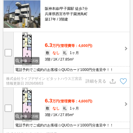
阪神本線/甲子園駅 徒歩7分
兵庫県西宮市甲子園洲鳥町
築17年
3階建
6.3
万円
(管理費等：4,600円)
敷
なし
礼
1ヶ月
3階
1K
27.85m²
画像：16枚
電話予約でご成約のお客様☆QUOカード1000円分進呈中！！
株式会社ライブデザイン ピタットハウス三宮店
詳細を見る
情報更新日
2026/08/03
6.3
万円
(管理費等：4,600円)
敷
なし
礼
1ヶ月
3階
1K
27.85m²
画像：16枚
電話予約でご成約のお客様☆QUOカード1000円分進呈中！！