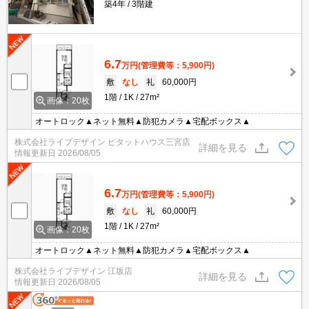
築4年
3階建
6.7
万円
(管理費等：5,900円)
敷
なし
礼
60,000円
1階
1K
27m²
画像：20枚
オートロック▲ネット無料▲防犯カメラ▲宅配ボックス▲
株式会社ライブデザイン ピタットハウス三宮店
詳細を見る
情報更新日
2026/08/05
6.7
万円
(管理費等：5,900円)
敷
なし
礼
60,000円
1階
1K
27m²
画像：20枚
オートロック▲ネット無料▲防犯カメラ▲宅配ボックス▲
株式会社ライブデザイン 江坂店
詳細を見る
情報更新日
2026/08/05