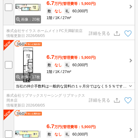
6.7
万円
(管理費等：5,900円)
敷
なし
礼
60,000円
1階
1K
27m²
画像：20枚
株式会社サイラス ホームメイトFC天満駅前店
詳細を見る
情報更新日
2026/08/05
6.7
万円
(管理費等：5,900円)
敷
なし
礼
60,000円
1階
1K
27m²
画像：17枚
当社の仲介手数料は一般的な賃料の１ヶ月分ではなく５５％です。
ネット・Wi-Fi無料。初期費用クレジット支払可能。他社掲載物件も
株式会社リブマックスリーシング リブマックス
まとめてご紹介可能です。問合せ当日でもご対応可能。土日祝日は
詳細を見る
岡本店
混み合いますのでお早めにご予約ください。当店は家主強制でない
情報更新日
2026/08/05
場合、消毒・抗菌代や安心サポート代など不要費用は一切不要。オ
ンライン案内可
6.7
万円
(管理費等：5,900円)
敷
なし
礼
60,000円