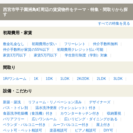
西宮市甲子園洲鳥町周辺の賃貸物件をテーマ・特集・間取りから探
す
すべての特集を見る
初期費用・家賃
敷金礼金なし
初期費用が安い
フリーレント
仲介手数料無料
仲介手数料が家賃の55%以下
初期費用クレジット払い可能
家賃3万円以下
家賃5万円以下
学生割引制度（学割）対象
間取り
1R/ワンルーム
1K
1DK
1LDK
2K/2DK
2LDK
3LDK
設備・こだわり
新築・築浅
リフォーム・リノベーション済み
デザイナーズ
バス・トイレ別
温水洗浄便座（ウォシュレット）付き
食器洗浄乾燥機（食洗機）付き
カウンターキッチン付き
収納重視
バリアフリー
広いワンルーム
広いリビング・ダイニングがある
ベランダ・バルコニー付き
ルーフバルコニー付き
屋上付き
ペット可・ペット相談可
楽器相談可
ピアノ相談可
DIY可