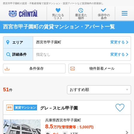
西宮市甲子園町の賃貸・不動産情報で賃貸マンション・賃貸アパートなど賃貸物件の部屋探し
お部屋を探す
気になる
最近見た
保存中の
リスト
物件
条件
沿線・駅から
西宮市甲子園町の賃貸マンション・アパート一覧
住所から
家賃相場から
西宮市甲子園町
変更する
エリア
通勤通学時間から
詳細条件
指定なし
変更する
物件特集から
条件保存
物件新着メール
不動産会社から
TOP
51
件
グレ－スヒル甲子園
PR
賃貸マンション
兵庫県西宮市甲子園町
8.5
万円
(管理費等：5,000円)