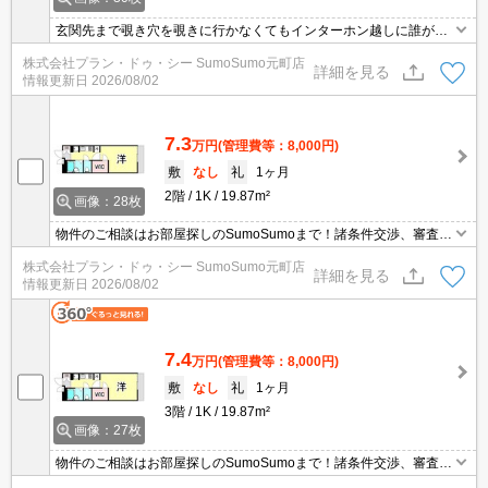
玄関先まで覗き穴を覗きに行かなくてもインターホン越しに誰が来
たのかを確認できます。収納はシューズボックス・クロゼットなど
株式会社プラン・ドゥ・シー SumoSumo元町店
豊富なので、衣類や履き物の整理がしやすく便利です。浴室乾燥機
詳細を見る
情報更新日
2026/08/02
が付いているので、室内に干したい時はお風呂場を使えば居住スペ
ースを広く確保できます。お掃除も快適な、フローリングのマンシ
ョンとなっています。
7.3
万円
(管理費等：8,000円)
敷
なし
礼
1ヶ月
2階
1K
19.87m²
画像：28枚
物件のご相談はお部屋探しのSumoSumoまで！諸条件交渉、審査等
自信がございます！是非一度ご相談ください♪♪
株式会社プラン・ドゥ・シー SumoSumo元町店
詳細を見る
情報更新日
2026/08/02
7.4
万円
(管理費等：8,000円)
敷
なし
礼
1ヶ月
3階
1K
19.87m²
画像：27枚
物件のご相談はお部屋探しのSumoSumoまで！諸条件交渉、審査等
自信がございます！是非一度ご相談ください♪♪