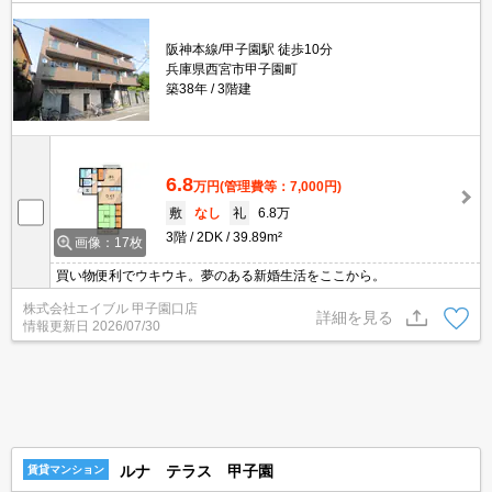
阪神本線/甲子園駅 徒歩10分
兵庫県西宮市甲子園町
築38年
3階建
6.8
万円
(管理費等：7,000円)
敷
なし
礼
6.8万
3階
2DK
39.89m²
画像：17枚
買い物便利でウキウキ。夢のある新婚生活をここから。
株式会社エイブル 甲子園口店
詳細を見る
情報更新日
2026/07/30
ルナ テラス 甲子園
賃貸マンション