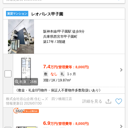
良い安心の物件です。
レオパレス甲子園
賃貸マンション
阪神本線/甲子園駅 徒歩9分
兵庫県西宮市甲子園町
築17年
3階建
7.4
万円
(管理費等：8,000円)
敷
なし
礼
1ヶ月
3階
1K
19.87m²
画像：16枚
《敷金・礼金0円物件・保証人不要物件多数取扱いあり》
株式会社谷山企画 住む→ズ 四ツ橋堀江店
詳細を見る
情報更新日
2026/07/30
6.9
万円
(管理費等：8,000円)