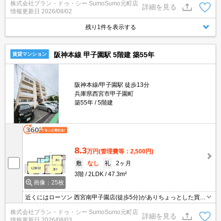
株式会社プラン・ドゥ・シー SumoSumo元町店
詳細を見る
情報更新日
2026/08/02
残り1件を表示する
阪神本線 甲子園駅 5階建 築55年
賃貸マンション
阪神本線/甲子園駅 徒歩13分
兵庫県西宮市甲子園町
築55年
5階建
8.3
万円
(管理費等：2,500円)
敷
なし
礼
2ヶ月
3階
2LDK
47.3m²
画像：25枚
近くにはローソン 西宮南甲子園店(徒歩5分)がありちょっとした買い
物に便利です。モニターで来訪者を確認して、インターホンで対面
株式会社プラン・ドゥ・シー SumoSumo元町店
せずに会話することができます。通風システムが整った、住環境の
詳細を見る
情報更新日
2026/08/03