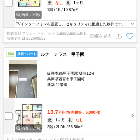
敷
なし
礼
1ヶ月
1階
1K
19.87m²
画像：30枚
TVインターフォンを設置し、セキュリティに配慮した物件です。収
納はシューズボックス・クロゼットなどが備え付けられているの
株式会社プラン・ドゥ・シー SumoSumo元町店
で、衣類や日用品の収納に重宝します。雨の日で濡れた上着や傘も
詳細を見る
情報更新日
2026/08/02
すぐに乾燥できる、浴室乾燥機を備え付けております。駐輪場付き
の物件です。内装に統一感が出る、全居室フローリングの物件で
す。
ルナ テラス 甲子園
新築
賃貸アパート
阪神本線/甲子園駅 徒歩12分
兵庫県西宮市甲子園町
新築
2階建
13.7
万円
(管理費等：5,000円)
敷
1ヶ月
礼
なし
2階
2LDK
56.56m²
画像：34枚