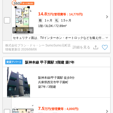
14.8
万円
(管理費等：14,770円)
敷
1ヶ月
礼
1.5ヶ月
1階
3LDK
72.89m²
画像：30枚
セキュリティ面は、TVインターホン・オートロックなどを備え付け
ているので安心して暮らせます。宅配ボックスがあればいつでも荷
株式会社プラン・ドゥ・シー SumoSumo元町店
物を受け取ることができるので、配達時間に拘束されることなく生
詳細を見る
情報更新日
2026/08/06
活することができます。室内設備は浴室乾燥機・洗面所独立・食器
洗乾燥機などが揃っており、とても充実しています。
阪神本線 甲子園駅 3階建 築7年
賃貸アパート
阪神本線/甲子園駅 徒歩9分
兵庫県西宮市甲子園町
築7年
3階建
7.5
万円
(管理費等：4,000円)