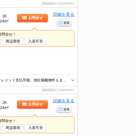
情報更新日
2026/08/07
詳細を見る
1K
お問合せ
24m²
追加
料問合せ！
周辺環境
入居可否
当社の仲介手数料は一般的な賃料の1ヶ月分ではなく55％です。初期費用クレジット支払可能。他社掲載物件もまとめてご紹介可能です。問合せ当日でもご対応可能。土日祝日は混み合いますのでお早めにご予約ください。当店は家主強制でない場合、消毒・抗菌代や安心サポート代など不要費用は一切不要。
情報更新日
2026/08/07
詳細を見る
1K
お問合せ
24m²
追加
料問合せ！
周辺環境
入居可否