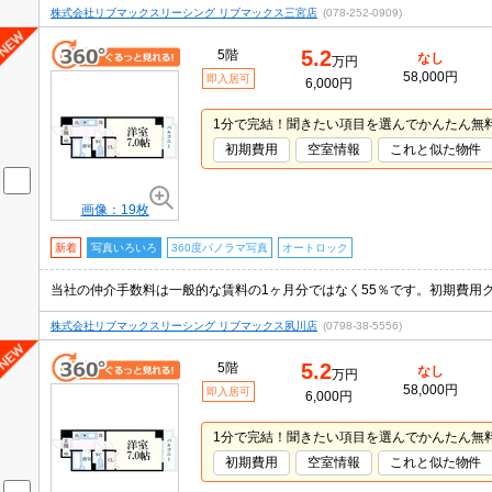
株式会社リブマックスリーシング リブマックス三宮店
(078-252-0909)
5.2
5階
なし
万円
58,000円
即入居可
6,000円
1分で完結！聞きたい項目を選んでかんたん無
初期費用
空室情報
これと似た物件
画像：19枚
新着
写真いろいろ
360度パノラマ写真
オートロック
株式会社リブマックスリーシング リブマックス夙川店
(0798-38-5556)
5.2
5階
なし
万円
58,000円
即入居可
6,000円
1分で完結！聞きたい項目を選んでかんたん無
初期費用
空室情報
これと似た物件