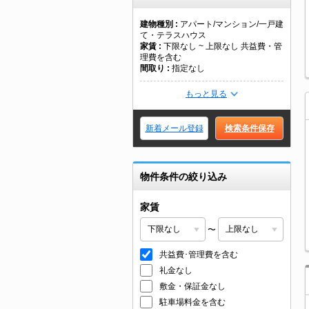
建物種別
アパート/マンション/一戸建
て・テラスハウス
家賃
下限なし ~ 上限なし 共益費・管
理費を含む
間取り
指定なし
もっと見る
新着メール登録
検索条件保存
物件条件の絞り込み
家賃
〜
共益費･管理費を含む
礼金なし
敷金・保証金なし
駐車場料金を含む