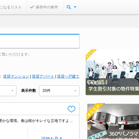
になるリスト
保存中の条件
ご覧いただけます。
賃貸マンション
|
賃貸アパート
|
賃貸一戸建て
表示件数
角部屋をお探しの方に。買い物便利な立地ですよ～!!。駅近くでラクラク便利。緑豊かな環境。春は桜がキレイな立地ですよ。「分譲マンション」という名の安心感。初めての一人暮らしはこのお部屋から。
詳細を見る