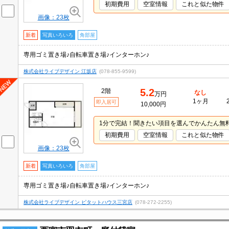
初期費用
空室情報
これと似た物件
画像：23枚
新着
写真いろいろ
角部屋
専用ゴミ置き場♪自転車置き場♪インターホン♪
株式会社ライブデザイン 江坂店
(078-855-9599)
5.2
2階
なし
万円
1ヶ月
即入居可
10,000円
1分で完結！聞きたい項目を選んでかんたん無
初期費用
空室情報
これと似た物件
画像：23枚
新着
写真いろいろ
角部屋
専用ゴミ置き場♪自転車置き場♪インターホン♪
株式会社ライブデザイン ピタットハウス三宮店
(078-272-2255)