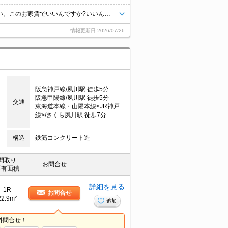
駅近くでラクラク便利。阪急夙川駅のオススメ物件。ぜひお問合せください。このお家賃でいいんですか?いいんです。
情報更新日
2026/07/26
阪急神戸線/夙川駅 徒歩5分
阪急甲陽線/夙川駅 徒歩5分
交通
東海道本線・山陽本線<JR神戸
線>/さくら夙川駅 徒歩7分
構造
鉄筋コンクリート造
間取り
お問合せ
専有面積
詳細を見る
1R
お問合せ
22.9m²
追加
料問合せ！