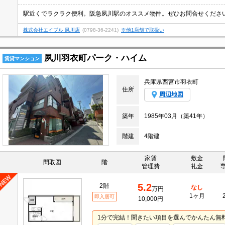
株式会社エイブル 夙川店
(0798-36-2241)
※他1店舗で取扱い
夙川羽衣町パーク・ハイム
賃貸マンション
兵庫県西宮市羽衣町
住所
周辺地図
築年
1985年03月（築41年）
階建
4階建
家賃
敷金
間取図
階
管理費
礼金
5.2
2階
なし
万円
1ヶ月
即入居可
10,000円
1分で完結！聞きたい項目を選んでかんたん無