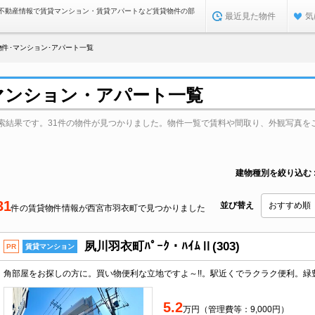
不動産情報で賃貸マンション・賃貸アパートなど賃貸物件の部
最近見た物件
気
件･マンション･アパート一覧
マンション・アパート一覧
索結果です。31件の物件が見つかりました。物件一覧で賃料や間取り、外観写真を
建物種別を絞り込む
31
並び替え
件の賃貸物件情報が西宮市羽衣町で見つかりました
夙川羽衣町ﾊﾟｰｸ・ﾊｲﾑⅡ(303)
PR
賃貸マンション
5.2
万円（管理費等：9,000円）