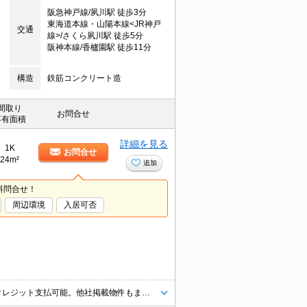
阪急神戸線/夙川駅 徒歩3分
東海道本線・山陽本線<JR神戸
交通
線>/さくら夙川駅 徒歩5分
阪神本線/香櫨園駅 徒歩11分
構造
鉄筋コンクリート造
間取り
お問合せ
専有面積
詳細を見る
1K
お問合せ
24m²
追加
料問合せ！
周辺環境
入居可否
当社の仲介手数料は一般的な賃料の1ヶ月分ではなく55％です。初期費用クレジット支払可能。他社掲載物件もまとめてご紹介可能です。問合せ当日でもご対応可能。土日祝日は混み合いますのでお早めにご予約ください。当店は家主強制でない場合、消毒・抗菌代や安心サポート代など不要費用は一切不要。