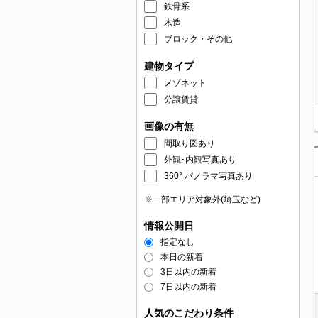
鉄骨系
木造
ブロック・その他
建物タイプ
メゾネット
分譲賃貸
画像の有無
間取り図あり
外観･内観写真あり
360° パノラマ写真あり
※一部エリア対象外(埼玉など)
情報公開日
指定なし
本日の新着
3日以内の新着
7日以内の新着
人気のこだわり条件