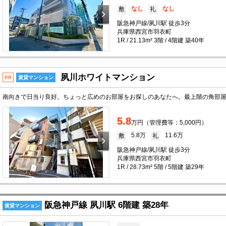
なし
なし
敷
礼
阪急神戸線/夙川駅 徒歩3分
兵庫県西宮市羽衣町
1R / 21.13m² 3階 / 4階建 築40年
夙川ホワイトマンション
PR
賃貸マンション
5.8
万円（管理費等：5,000円）
5.8万
11.6万
敷
礼
阪急神戸線/夙川駅 徒歩3分
兵庫県西宮市羽衣町
1R / 28.73m² 5階 / 5階建 築29年
阪急神戸線 夙川駅 6階建 築28年
賃貸マンション