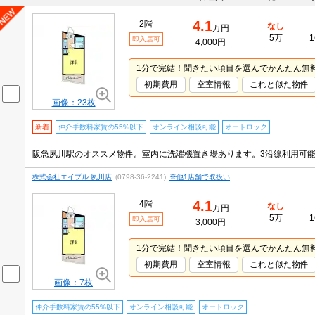
4.1
2階
なし
万円
5万
1
即入居可
4,000円
1分で完結！聞きたい項目を選んでかんたん無
初期費用
空室情報
これと似た物件
画像：23枚
新着
仲介手数料家賃の55%以下
オンライン相談可能
オートロック
株式会社エイブル 夙川店
(0798-36-2241)
※他1店舗で取扱い
4.1
4階
なし
万円
5万
1
即入居可
3,000円
1分で完結！聞きたい項目を選んでかんたん無
初期費用
空室情報
これと似た物件
画像：7枚
仲介手数料家賃の55%以下
オンライン相談可能
オートロック