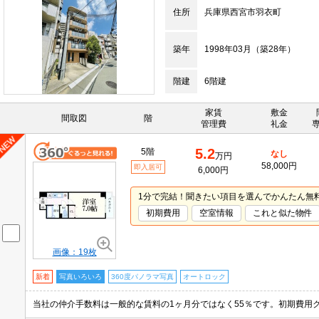
住所
兵庫県西宮市羽衣町
築年
1998年03月（築28年）
階建
6階建
家賃
敷金
間取図
階
管理費
礼金
5.2
5階
なし
万円
58,000円
即入居可
6,000円
1分で完結！聞きたい項目を選んでかんたん無
初期費用
空室情報
これと似た物件
画像：19枚
新着
写真いろいろ
360度パノラマ写真
オートロック