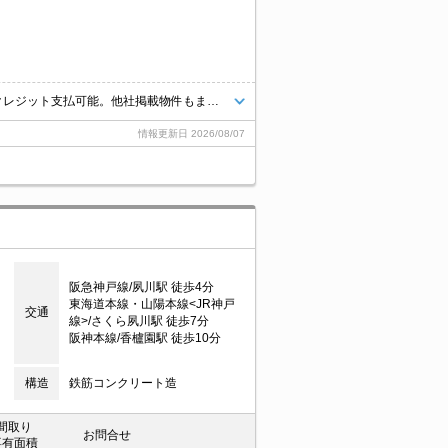
当社の仲介手数料は一般的な賃料の1ヶ月分ではなく55％です。初期費用クレジット支払可能。他社掲載物件もまとめてご紹介可能です。問合せ当日でもご対応可能。土日祝日は混み合いますのでお早めにご予約ください。当店は家主強制でない場合、消毒・抗菌代や安心サポート代など不要費用は一切不要。
情報更新日
2026/08/07
阪急神戸線/夙川駅 徒歩4分
東海道本線・山陽本線<JR神戸
交通
線>/さくら夙川駅 徒歩7分
阪神本線/香櫨園駅 徒歩10分
構造
鉄筋コンクリート造
間取り
お問合せ
専有面積