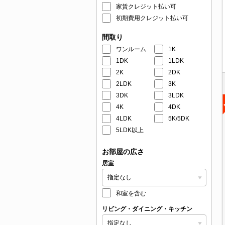
家賃クレジット払い可
初期費用クレジット払い可
間取り
ワンルーム
1K
1DK
1LDK
2K
2DK
2LDK
3K
3DK
3LDK
4K
4DK
4LDK
5K/5DK
5LDK以上
お部屋の広さ
居室
和室を含む
リビング・ダイニング・キッチン