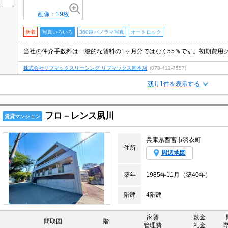
画像：19枚
新着
写真いろいろ
360度パノラマ写真
オートロック
株式会社リブマックスリーシング リブマックス岡本店
(078-412-7557)
残り1件を表示する
フロ－レンス夙川
賃貸マンション
兵庫県西宮市羽衣町
住所
周辺地図
築年
1985年11月（築40年）
階建
4階建
家賃
敷金
間取図
階
管理費
礼金