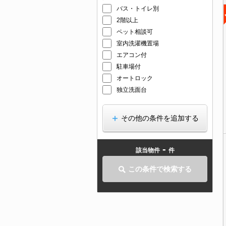
バス・トイレ別
2階以上
ペット相談可
室内洗濯機置場
エアコン付
駐車場付
オートロック
独立洗面台
その他の条件を追加する
-
該当物件
件
この条件で検索する