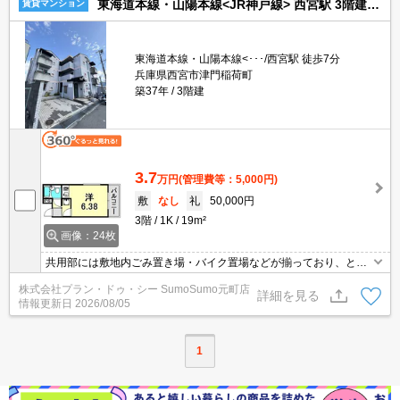
東海道本線・山陽本線<JR神戸線> 西宮駅 3階建 築37年
賃貸マンション
東海道本線・山陽本線<･･･/西宮駅 徒歩7分
兵庫県西宮市津門稲荷町
築37年
3階建
3.7
万円
(管理費等：5,000円)
敷
なし
礼
50,000円
3階
1K
19m²
画像：24枚
共用部には敷地内ごみ置き場・バイク置場などが揃っており、とて
も充実しています。室内設備はエアコン・CS・CATVなどが揃って
株式会社プラン・ドゥ・シー SumoSumo元町店
いるので、快適に過ごしやすいお部屋になります。セキュリティ面
詳細を見る
情報更新日
2026/08/05
は、TVインターホン・オートロックなど充実しているので安心して
生活できます。この物件なら、近くに車を停めることができます。
1