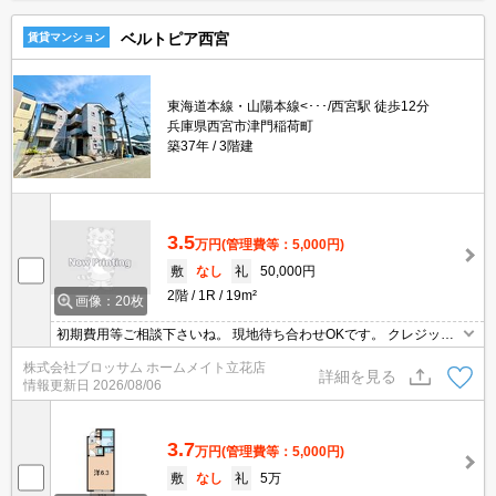
ベルトピア西宮
賃貸マンション
東海道本線・山陽本線<･･･/西宮駅 徒歩12分
兵庫県西宮市津門稲荷町
築37年
3階建
3.5
万円
(管理費等：5,000円)
敷
なし
礼
50,000円
2階
1R
19m²
画像：20枚
初期費用等ご相談下さいね。 現地待ち合わせOKです。 クレジット
カードで初期費用のお支払いが可能です。
株式会社ブロッサム ホームメイト立花店
詳細を見る
情報更新日
2026/08/06
3.7
万円
(管理費等：5,000円)
敷
なし
礼
5万