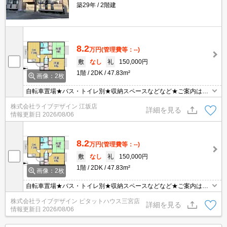
築29年
2階建
8.2
万円
(管理費等：--)
敷
なし
礼
150,000円
1階
2DK
47.83m²
画像：2枚
自転車置場★バス・トイレ別★収納スペースなどなど★ご案内は
【現地】【最寄り駅】お待ち合わせＯＫ♪オンライン内見ＯＫ♪イン
株式会社ライブデザイン 江坂店
ターネット掲載物件まとめてご案内可能！初期費用はクレジット分
詳細を見る
情報更新日
2026/08/06
割払いＯＫ♪【ピタットハウスJR尼崎駅南口店】
8.2
万円
(管理費等：--)
敷
なし
礼
150,000円
1階
2DK
47.83m²
画像：2枚
自転車置場★バス・トイレ別★収納スペースなどなど★ご案内は
【現地】【最寄り駅】お待ち合わせＯＫ♪オンライン内見ＯＫ♪イン
株式会社ライブデザイン ピタットハウス三宮店
ターネット掲載物件まとめてご案内可能！初期費用はクレジット分
詳細を見る
情報更新日
2026/08/06
割払いＯＫ♪【ピタットハウスJR尼崎駅南口店】