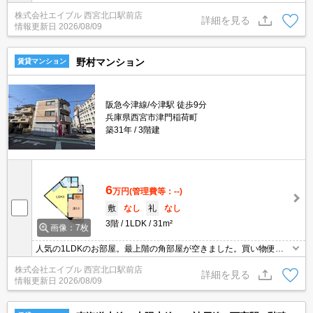
ーゼットが大きく、たっぷり収納がうれしいね。駅近くでラクラク
株式会社エイブル 西宮北口駅前店
便利。オートロックも完備で安心ですね。買い物便利な立地ですよ
詳細を見る
情報更新日
2026/08/09
～!!。
野村マンション
賃貸マンション
阪急今津線/今津駅 徒歩9分
兵庫県西宮市津門稲荷町
築31年
3階建
6
万円
(管理費等：--)
敷
なし
礼
なし
3階
1LDK
31m²
画像：7枚
人気の1LDKのお部屋。最上階の角部屋が空きました。買い物便利
な立地ですよ～!!。交通便利な2WAY。お問い合わせお待ちしており
株式会社エイブル 西宮北口駅前店
ます。
詳細を見る
情報更新日
2026/08/09