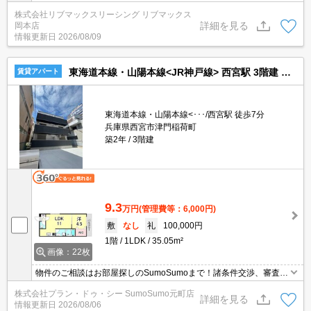
光ネット・Wi-Fi無料。犬・猫飼育可能。初期費用クレジット支払可
株式会社リブマックスリーシング リブマックス
能。問合せ当日でもご来店・ご案内可能。土日祝日は混み合います
詳細を見る
岡本店
のでお早めにご予約ください。他社掲載物件もまとめてご紹介可能
情報更新日
2026/08/09
です。
東海道本線・山陽本線<JR神戸線> 西宮駅 3階建 築2年
賃貸アパート
東海道本線・山陽本線<･･･/西宮駅 徒歩7分
兵庫県西宮市津門稲荷町
築2年
3階建
9.3
万円
(管理費等：6,000円)
敷
なし
礼
100,000円
1階
1LDK
35.05m²
画像：22枚
物件のご相談はお部屋探しのSumoSumoまで！諸条件交渉、審査等
自信がございます！是非一度ご相談ください♪♪
株式会社プラン・ドゥ・シー SumoSumo元町店
詳細を見る
情報更新日
2026/08/06