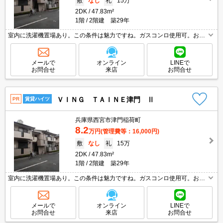
敷
なし
礼
15万
2DK
47.83m²
1階
2階建 築29年
室内に洗濯機置場あり。この条件は魅力ですね。ガスコンロ使用可。お料
理好きの方に。2沿線利用可能です。予約申込み受付致します!。
メールで
オンライン
LINEで
お問合せ
来店
お問合せ
ＶＩＮＧ ＴＡＩＮＥ津門 Ⅱ
PR
賃貸ハイツ
兵庫県西宮市津門稲荷町
8.2
万円
(管理費等：16,000円)
敷
なし
礼
15万
2DK
47.83m²
1階
2階建 築29年
室内に洗濯機置場あり。この条件は魅力ですね。ガスコンロ使用可。お料
理好きの方に。2沿線利用可能です。予約申込み受付致します!。
メールで
オンライン
LINEで
お問合せ
来店
お問合せ