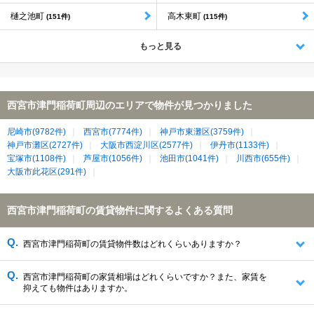
樋之池町
高木東町
(151件)
(115件)
もっと見る
西宮市津門稲荷町周辺のエリアで物件が見つかりました
尼崎市(9782件)
西宮市(7774件)
神戸市東灘区(3759件)
神戸市灘区(2727件)
大阪市西淀川区(2577件)
伊丹市(1133件)
宝塚市(1108件)
芦屋市(1056件)
池田市(1041件)
川西市(655件)
大阪市此花区(291件)
西宮市津門稲荷町の賃貸物件に関するよくある質問
西宮市津門稲荷町の賃貸物件数はどれくらいありますか？
西宮市津門稲荷町の家賃相場はどれくらいですか？また、家賃を
抑えても物件はありますか。