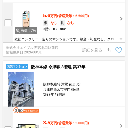
5.6
万円
(管理費等：6,500円)
敷
なし
礼
なし
3階
1K
18m²
画像：7枚
鉄筋コンクリート造りのマンションです。敷金・礼金なし。クロー
ゼットが大きく、たっぷり収納がうれしいね。オートロックではじ
株式会社エイブル 西宮北口駅前店
めての一人暮らしも安心でしょ。防犯カメラ付きマンション。
詳細を見る
情報更新日
2026/08/01
阪神本線 今津駅 3階建 築37年
賃貸マンション
阪神本線/今津駅 徒歩8分
兵庫県西宮市津門稲荷町
築37年
3階建
3.5
万円
(管理費等：5,000円)