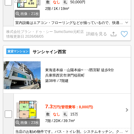
敷
なし
礼
50,000円
2階
1K
19m²
画像：21枚
室内設備はエアコン・フローリングなどが揃っているので、快適に
過ごしやすいお部屋になります。セキュリティ面は、オートロッ
株式会社プラン・ドゥ・シー SumoSumo元町店
ク・TVインターホンなど充実しているので、防犯対策もばっちりで
詳細を見る
情報更新日
2026/08/05
す。一口コンロが付いているマンションです。マンションタイプの
お部屋です。閑静な住宅地にあるマンションです。
サンシャイン西宮
賃貸マンション
東海道本線・山陽本線<･･･/西宮駅 徒歩9分
兵庫県西宮市津門稲荷町
築38年
7階建
7.3
万円
(管理費等：8,000円)
敷
なし
礼
15万
7階
2DK
39.7m²
画像：23枚
当店のお勧め物件です。バス・トイレ別。システムキッチン。クロ