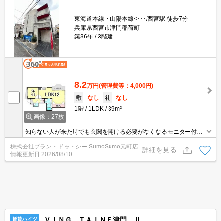
東海道本線・山陽本線<･･･/西宮駅 徒歩7分
兵庫県西宮市津門稲荷町
築36年
3階建
8.2
万円
(管理費等：4,000円)
敷
なし
礼
なし
1階
1LDK
39m²
画像：27枚
知らない人が来た時でも玄関を開ける必要がなくなるモニター付き
インターホンがあります。収納はシューズボックス・クロゼットな
株式会社プラン・ドゥ・シー SumoSumo元町店
どが備え付けられているので、衣類や日用品の収納に重宝します。
詳細を見る
情報更新日
2026/08/10
入浴後でも湿気に悩まされずに化粧やヘアメイクができる独立洗面
台が付いております。三口コンロが付いた物件です。こちらの物件
はアパートです。
ＶＩＮＧ ＴＡＩＮＥ津門 Ⅱ
賃貸ハイツ