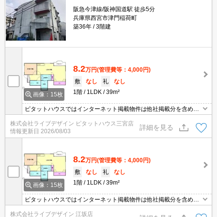
阪急今津線/阪神国道駅 徒歩5分
兵庫県西宮市津門稲荷町
築36年
3階建
8.2
万円
(管理費等：4,000円)
敷
なし
礼
なし
1階
1LDK
39m²
画像：15枚
ピタットハウスではインターネット掲載物件は他社掲載分を含めエ
リアなど問わず紹介可
株式会社ライブデザイン ピタットハウス三宮店
詳細を見る
情報更新日
2026/08/03
8.2
万円
(管理費等：4,000円)
敷
なし
礼
なし
1階
1LDK
39m²
画像：15枚
ピタットハウスではインターネット掲載物件は他社掲載分を含めエ
リアなど問わず紹介可
株式会社ライブデザイン 江坂店