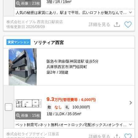
3階
1R
19m²
画像：23枚
人気の秘密は家賃にあり。駅まで平坦。広いロフトが魅力なんで
す。室内に洗濯機置き場あります。駅前生活がやっぱり便利。角部
株式会社エイブル 西宮北口駅前店
屋をお探しの方に。お問い合わせお待ちしております。
詳細を見る
情報更新日
2026/08/09
ソリティア西宮
賃貸マンション
阪急今津線/阪神国道駅 徒歩5分
兵庫県西宮市津門稲荷町
築2年
3階建
9.3
万円
(管理費等：6,000円)
敷
なし
礼
100,000円
1階
1LDK
35.05m²
画像：15枚
ペット飼育可♪ネット無料♪オートロック♪宅配ボックス♪オンライン
内見実施中！
株式会社ライブデザイン 江坂店
詳細を見る