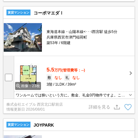
コーポマエダⅠ
賃貸マンション
東海道本線・山陽本線<･･･/西宮駅 徒歩5分
兵庫県西宮市津門稲荷町
築53年
6階建
5.5
万円
(管理費等：--)
敷
なし
礼
なし
3階
1LDK
39m²
画像：23枚
ワンルームでは狭いという方に。敷金、礼金0円物件ですよ。この
間取りでこのお家賃ってうれしいですね。キッチンスペースが広
株式会社エイブル 西宮北口駅前店
め。インターネット無料。TVモニターホンで安心生活を!。
詳細を見る
情報更新日
2026/08/01
JOYPARK
賃貸マンション