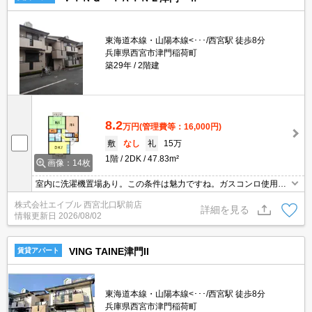
東海道本線・山陽本線<･･･/西宮駅 徒歩8分
兵庫県西宮市津門稲荷町
築29年
2階建
8.2
万円
(管理費等：16,000円)
敷
なし
礼
15万
1階
2DK
47.83m²
画像：14枚
室内に洗濯機置場あり。この条件は魅力ですね。ガスコンロ使用
可。お料理好きの方に。2沿線利用可能です。予約申込み受付致し
株式会社エイブル 西宮北口駅前店
ます!。
詳細を見る
情報更新日
2026/08/02
VING TAINE津門II
賃貸アパート
東海道本線・山陽本線<･･･/西宮駅 徒歩8分
兵庫県西宮市津門稲荷町