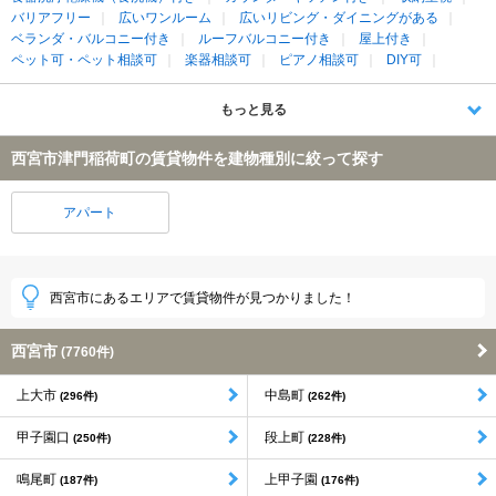
バリアフリー
広いワンルーム
広いリビング・ダイニングがある
ベランダ・バルコニー付き
ルーフバルコニー付き
屋上付き
ペット可・ペット相談可
楽器相談可
ピアノ相談可
DIY可
もっと見る
西宮市津門稲荷町の賃貸物件を建物種別に絞って探す
アパート
西宮市にあるエリアで賃貸物件が見つかりました！
西宮市
(7760件)
上大市
中島町
(296件)
(262件)
甲子園口
段上町
(250件)
(228件)
鳴尾町
上甲子園
(187件)
(176件)