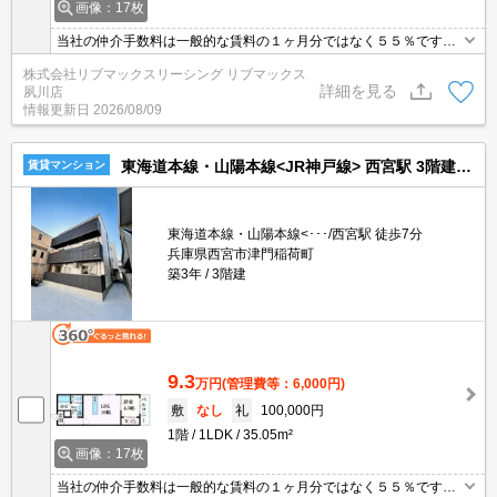
画像：17枚
当社の仲介手数料は一般的な賃料の１ヶ月分ではなく５５％です。
光ネット・Wi-Fi無料。犬・猫飼育可能。初期費用クレジット支払可
株式会社リブマックスリーシング リブマックス
能。問合せ当日でもご来店・ご案内可能。土日祝日は混み合います
詳細を見る
夙川店
のでお早めにご予約ください。他社掲載物件もまとめてご紹介可能
情報更新日
2026/08/09
です。
東海道本線・山陽本線<JR神戸線> 西宮駅 3階建 築3年
賃貸マンション
東海道本線・山陽本線<･･･/西宮駅 徒歩7分
兵庫県西宮市津門稲荷町
築3年
3階建
9.3
万円
(管理費等：6,000円)
敷
なし
礼
100,000円
1階
1LDK
35.05m²
画像：17枚
当社の仲介手数料は一般的な賃料の１ヶ月分ではなく５５％です。