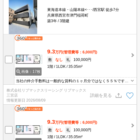
東海道本線・山陽本線<･･･/西宮駅 徒歩7分
兵庫県西宮市津門稲荷町
築3年
3階建
9.3
万円
(管理費等：6,000円)
敷
なし
礼
100,000円
1階
1LDK
35.05m²
画像：17枚
当社の仲介手数料は一般的な賃料の１ヶ月分ではなく５５％です。
光ネット・Wi-Fi無料。犬・猫飼育可能。初期費用クレジット支払可
株式会社リブマックスリーシング リブマックス
能。問合せ当日でもご来店・ご案内可能。土日祝日は混み合います
詳細を見る
三宮店
のでお早めにご予約ください。他社掲載物件もまとめてご紹介可能
情報更新日
2026/08/09
です。
9.3
万円
(管理費等：6,000円)
敷
なし
礼
100,000円
1階
1LDK
35.05m²