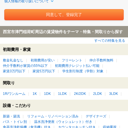
個人情報の取り扱いについて
西宮市津門稲荷町周辺の賃貸物件をテーマ・特集・間取りから探す
すべての特集を見る
初期費用・家賃
敷金礼金なし
初期費用が安い
フリーレント
仲介手数料無料
仲介手数料が家賃の55%以下
初期費用クレジット払い可能
家賃3万円以下
家賃5万円以下
学生割引制度（学割）対象
間取り
1R/ワンルーム
1K
1DK
1LDK
2K/2DK
2LDK
3LDK
設備・こだわり
新築・築浅
リフォーム・リノベーション済み
デザイナーズ
バス・トイレ別
温水洗浄便座（ウォシュレット）付き
食器洗浄乾燥機（食洗機）付き
カウンターキッチン付き
収納重視