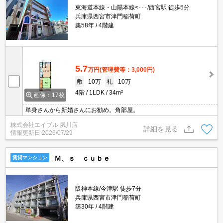
東海道本線・山陽本線<･･･/西宮駅 徒歩5分
兵庫県西宮市津門稲荷町
築58年
4階建
5.7
万円
(管理費等：3,000円)
敷
10万
礼
10万
4階
1LDK
34m²
画像：17枚
単身さんから新婚さんにお勧め。角部屋。
株式会社エイブル 夙川店
詳細を見る
情報更新日
2026/07/29
Ｍ、ｓ ｃｕｂｅ
賃貸マンション
阪神本線/今津駅 徒歩7分
兵庫県西宮市津門稲荷町
築30年
4階建