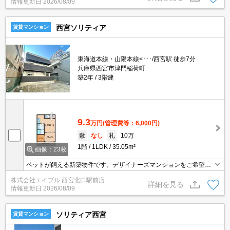
情報更新日
2026/08/09
西宮ソリティア
賃貸マンション
東海道本線・山陽本線<･･･/西宮駅 徒歩7分
兵庫県西宮市津門稲荷町
築2年
3階建
9.3
万円
(管理費等：6,000円)
敷
なし
礼
10万
1階
1LDK
35.05m²
画像：23枚
ペットが飼える新築物件です。デザイナーズマンションをご希望の
方に。インターネット無料。交通便利な2WAY。買い物便利でウキ
株式会社エイブル 西宮北口駅前店
ウキ。宅配ボックスあり。防犯カメラ付きマンション。ぜひお問い
詳細を見る
情報更新日
2026/08/09
合わせください!。
ソリティア西宮
賃貸マンション