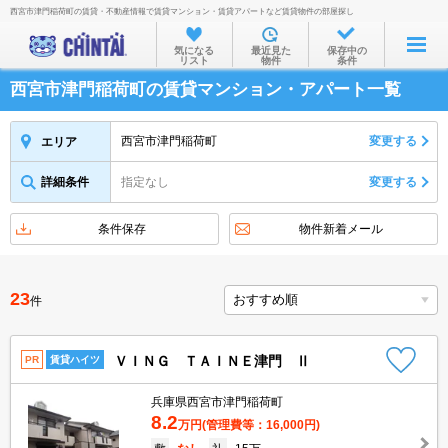
西宮市津門稲荷町の賃貸・不動産情報で賃貸マンション・賃貸アパートなど賃貸物件の部屋探し
お部屋を探す
気になる
最近見た
保存中の
リスト
物件
条件
沿線・駅から
西宮市津門稲荷町の賃貸マンション・アパート一覧
住所から
家賃相場から
西宮市津門稲荷町
変更する
エリア
通勤通学時間から
詳細条件
指定なし
変更する
物件特集から
条件保存
物件新着メール
不動産会社から
TOP
23
件
ＶＩＮＧ ＴＡＩＮＥ津門 Ⅱ
PR
賃貸ハイツ
兵庫県西宮市津門稲荷町
8.2
万円
(管理費等：16,000円)