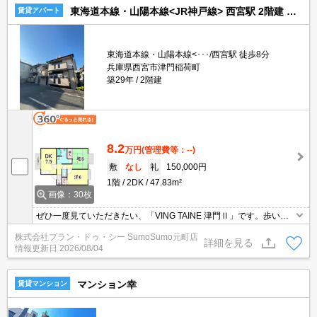
東海道本線・山陽本線<JR神戸線> 西宮駅 2階建 築29年
賃貸アパート
東海道本線・山陽本線<･･･/西宮駅 徒歩8分
兵庫県西宮市津門稲荷町
築29年
2階建
8.2
万円
(管理費等：--)
敷
なし
礼
150,000円
1階
2DK
47.83m²
画像：30枚
ぜひ一度見ていただきたい、「VING TAINE 津門Ⅱ」です。歩いて
徒歩5分の場所にサンディ 今津店があるのもポイント。
株式会社プラン・ドゥ・シー SumoSumo元町店
詳細を見る
情報更新日
2026/08/04
マンション幸
賃貸マンション