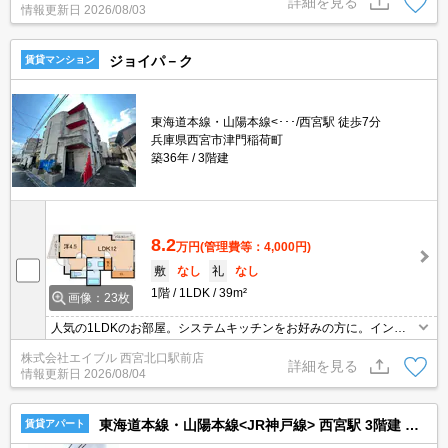
詳細を見る
情報更新日
2026/08/03
ジョイパ－ク
賃貸マンション
東海道本線・山陽本線<･･･/西宮駅 徒歩7分
兵庫県西宮市津門稲荷町
築36年
3階建
8.2
万円
(管理費等：4,000円)
敷
なし
礼
なし
1階
1LDK
39m²
画像：23枚
人気の1LDKのお部屋。システムキッチンをお好みの方に。インタ
ーネット無料。広々としたリビング12帖。交通便利な2WAY。買い
株式会社エイブル 西宮北口駅前店
物便利でウキウキ。築年数では想像できないきれいなお部屋。
詳細を見る
情報更新日
2026/08/04
東海道本線・山陽本線<JR神戸線> 西宮駅 3階建 築36年
賃貸アパート