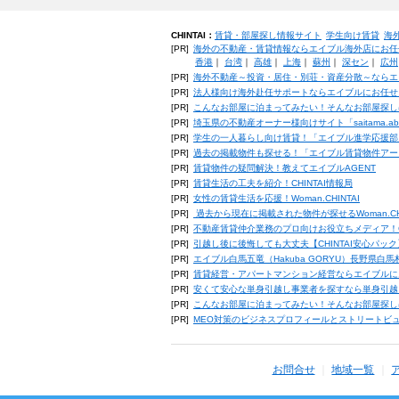
CHINTAI：
賃貸・部屋探し情報サイト
学生向け賃貸
海
[PR]
海外の不動産・賃貸情報ならエイブル海外店にお任
香港
｜
台湾
｜
高雄
｜
上海
｜
蘇州
｜
深セン
｜
広州
[PR]
海外不動産～投資・居住・別荘・資産分散～ならエ
[PR]
法人様向け海外赴任サポートならエイブルにお任せ
[PR]
こんなお部屋に泊まってみたい！そんなお部屋探し
[PR]
埼玉県の不動産オーナー様向けサイト「saitama.a
[PR]
学生の一人暮らし向け賃貸！「エイブル進学応援部
[PR]
過去の掲載物件も探せる！「エイブル賃貸物件アー
[PR]
賃貸物件の疑問解決！教えてエイブルAGENT
[PR]
賃貸生活の工夫を紹介！CHINTAI情報局
[PR]
女性の賃貸生活を応援！Woman.CHINTAI
[PR]
過去から現在に掲載された物件が探せるWoman.CH
[PR]
不動産賃貸仲介業務のプロ向けお役立ちメディア！CHIN
[PR]
引越し後に後悔しても大丈夫【CHINTAI安心パッ
[PR]
エイブル白馬五竜（Hakuba GORYU）長野県白
[PR]
賃貸経営・アパートマンション経営ならエイブルに
[PR]
安くて安心な単身引越し事業者を探すなら単身引越
[PR]
こんなお部屋に泊まってみたい！そんなお部屋探し
[PR]
MEO対策のビジネスプロフィールとストリートビ
お問合せ
地域一覧