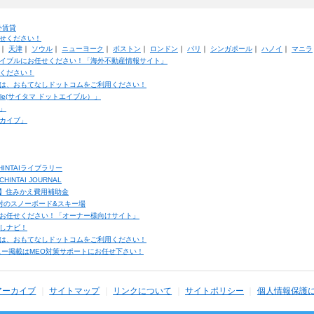
外賃貸
せください！
｜
天津
｜
ソウル
｜
ニューヨーク
｜
ボストン
｜
ロンドン
｜
パリ
｜
シンガポール
｜
ハノイ
｜
マニラ
イブルにお任せください！「海外不動産情報サイト」
ください！
は、おもてなしドットコムをご利用ください！
ble(サイタマ ドットエイブル）」
」
カイブ」
INTAIライブラリー
TAI JOURNAL
ク】住みかえ費用補助金
馬村のスノーボード&スキー場
お任せください！「オーナー様向けサイト」
しナビ！
は、おもてなしドットコムをご利用ください！
ュー掲載はMEO対策サポートにお任せ下さい！
アーカイブ
サイトマップ
リンクについて
サイトポリシー
個人情報保護