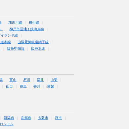
線
加古川線
播但線
）
神戸市営地下鉄海岸線
アイランド線
鉄道本線
山陽電気鉄道網干線
線
阪急甲陽線
阪神本線
潟
富山
石川
福井
山梨
山口
徳島
香川
愛媛
新潟市
京都市
大阪市
堺市
ロンドン