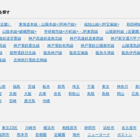
を探す
（近畿）
東海道本線・山陽本線<JR神戸線>
福知山線<JR宝塚線>
和田岬
山陰本線<嵯峨野線>
学研都市線<片町線>・JR東西線
山陽新幹線（近畿圏
後鉄道宮豊線
神戸高速鉄道南北線
神戸高速鉄道東西線
神戸新交通六甲
田線
神戸電鉄粟生線
神戸電鉄有馬線
神戸電鉄公園都市線
山陽電気
線
能勢電鉄日生線
阪急神戸線
阪急宝塚線
阪急今津線
阪急伊丹
条線
北神急行電鉄北神線
山形
福島
茨城
栃木
群馬
埼玉
千葉
東京
神奈川
新
賀
京都
大阪
兵庫
奈良
和歌山
鳥取
島根
岡山
広島
分
宮崎
鹿児島
沖縄
東京23区
川崎市
横浜市
相模原市
静岡市
浜松市
名古屋市
福岡市
熊本市
首都圏
近畿圏
海外
ニューヨーク
ボストン