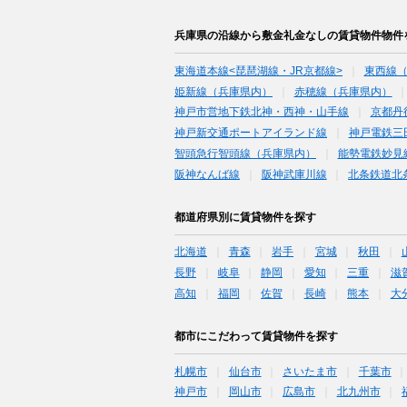
兵庫県の沿線から敷金礼金なしの賃貸物件物件
東海道本線<琵琶湖線・JR京都線>
東西線
姫新線（兵庫県内）
赤穂線（兵庫県内）
神戸市営地下鉄北神・西神・山手線
京都丹
神戸新交通ポートアイランド線
神戸電鉄三
智頭急行智頭線（兵庫県内）
能勢電鉄妙見
阪神なんば線
阪神武庫川線
北条鉄道北
都道府県別に賃貸物件を探す
北海道
青森
岩手
宮城
秋田
長野
岐阜
静岡
愛知
三重
滋
高知
福岡
佐賀
長崎
熊本
大
都市にこだわって賃貸物件を探す
札幌市
仙台市
さいたま市
千葉市
神戸市
岡山市
広島市
北九州市