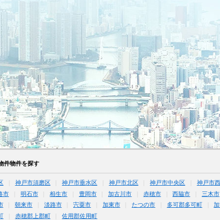
物件物件を探す
区
神戸市須磨区
神戸市垂水区
神戸市北区
神戸市中央区
神戸市
路市
明石市
相生市
豊岡市
加古川市
赤穂市
西脇市
三木市
市
朝来市
淡路市
宍粟市
加東市
たつの市
多可郡多可町
加
町
赤穂郡上郡町
佐用郡佐用町