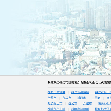
兵庫県の他の市区町村から敷金礼金なしの賃貸
神戸市東灘区
神戸市兵庫区
神戸市長田
伊丹市
宝塚市
川西市
三田市
姫
丹波篠山市
養父市
丹波市
南あわじ
神崎郡市川町
神崎郡福崎町
揖保郡太子