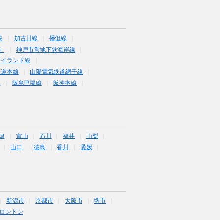
線
加古川線
播但線
）
神戸市営地下鉄海岸線
アイランド線
鉄道本線
山陽電気鉄道網干線
線
阪急甲陽線
阪神本線
潟
富山
石川
福井
山梨
山口
徳島
香川
愛媛
新潟市
京都市
大阪市
堺市
ロンドン