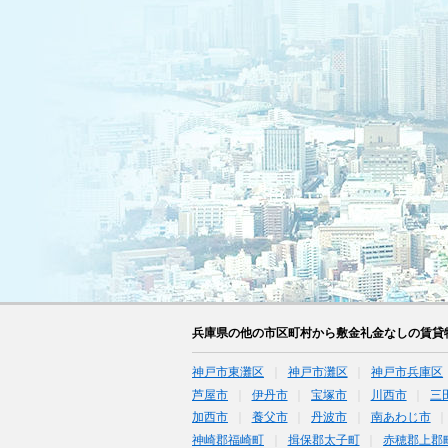
兵庫県の他の市区町村から敷金礼金なしの賃貸
神戸市東灘区
神戸市灘区
神戸市兵庫区
芦屋市
伊丹市
宝塚市
川西市
三
加西市
養父市
丹波市
南あわじ市
神崎郡福崎町
揖保郡太子町
赤穂郡上郡