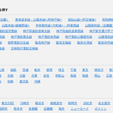
を探す
（近畿）
東海道本線・山陽本線<JR神戸線>
福知山線<JR宝塚線>
和田岬
山陰本線<嵯峨野線>
学研都市線<片町線>・JR東西線
山陽新幹線（近畿圏
後鉄道宮豊線
神戸高速鉄道南北線
神戸高速鉄道東西線
神戸新交通六甲
田線
神戸電鉄粟生線
神戸電鉄有馬線
神戸電鉄公園都市線
山陽電気
線
能勢電鉄日生線
阪急神戸線
阪急宝塚線
阪急今津線
阪急伊丹
条線
北神急行電鉄北神線
山形
福島
茨城
栃木
群馬
埼玉
千葉
東京
神奈川
新
賀
京都
大阪
兵庫
奈良
和歌山
鳥取
島根
岡山
広島
分
宮崎
鹿児島
沖縄
東京23区
川崎市
横浜市
相模原市
静岡市
浜松市
名古屋市
福岡市
熊本市
首都圏
近畿圏
海外
ニューヨーク
ボストン