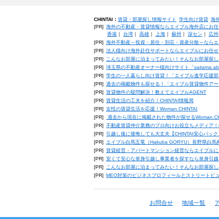
CHINTAI：
賃貸・部屋探し情報サイト
学生向け賃貸
海
[PR]
海外の不動産・賃貸情報ならエイブル海外店にお任
香港
｜
台湾
｜
高雄
｜
上海
｜
蘇州
｜
深セン
｜
広州
[PR]
海外不動産～投資・居住・別荘・資産分散～ならエ
[PR]
法人様向け海外赴任サポートならエイブルにお任せ
[PR]
こんなお部屋に泊まってみたい！そんなお部屋探し
[PR]
埼玉県の不動産オーナー様向けサイト「saitama.a
[PR]
学生の一人暮らし向け賃貸！「エイブル進学応援部
[PR]
過去の掲載物件も探せる！「エイブル賃貸物件アー
[PR]
賃貸物件の疑問解決！教えてエイブルAGENT
[PR]
賃貸生活の工夫を紹介！CHINTAI情報局
[PR]
女性の賃貸生活を応援！Woman.CHINTAI
[PR]
過去から現在に掲載された物件が探せるWoman.CH
[PR]
不動産賃貸仲介業務のプロ向けお役立ちメディア！CHIN
[PR]
引越し後に後悔しても大丈夫【CHINTAI安心パッ
[PR]
エイブル白馬五竜（Hakuba GORYU）長野県白
[PR]
賃貸経営・アパートマンション経営ならエイブルに
[PR]
安くて安心な単身引越し事業者を探すなら単身引越
[PR]
こんなお部屋に泊まってみたい！そんなお部屋探し
[PR]
MEO対策のビジネスプロフィールとストリートビ
お問合せ
地域一覧