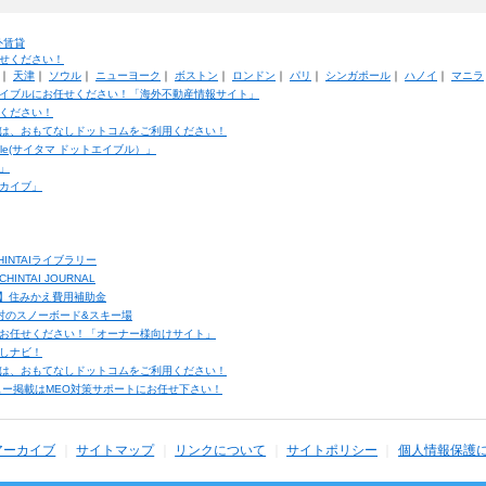
外賃貸
せください！
｜
天津
｜
ソウル
｜
ニューヨーク
｜
ボストン
｜
ロンドン
｜
パリ
｜
シンガポール
｜
ハノイ
｜
マニラ
イブルにお任せください！「海外不動産情報サイト」
ください！
は、おもてなしドットコムをご利用ください！
ble(サイタマ ドットエイブル）」
」
カイブ」
INTAIライブラリー
TAI JOURNAL
ク】住みかえ費用補助金
馬村のスノーボード&スキー場
お任せください！「オーナー様向けサイト」
しナビ！
は、おもてなしドットコムをご利用ください！
ュー掲載はMEO対策サポートにお任せ下さい！
アーカイブ
サイトマップ
リンクについて
サイトポリシー
個人情報保護