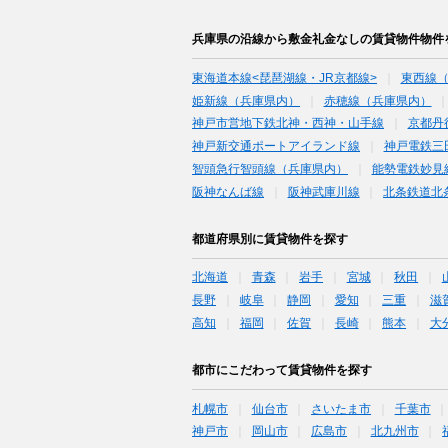
兵庫県の沿線から敷金礼金なしの賃貸物件物件
東海道本線<琵琶湖線・JR京都線>
東西線
姫新線（兵庫県内）
赤穂線（兵庫県内）
神戸市営地下鉄北神・西神・山手線
京都丹
神戸新交通ポートアイランド線
神戸電鉄三
智頭急行智頭線（兵庫県内）
能勢電鉄妙見
阪神なんば線
阪神武庫川線
北条鉄道北
都道府県別に賃貸物件を探す
北海道
青森
岩手
宮城
秋田
長野
岐阜
静岡
愛知
三重
滋
高知
福岡
佐賀
長崎
熊本
大
都市にこだわって賃貸物件を探す
札幌市
仙台市
さいたま市
千葉市
神戸市
岡山市
広島市
北九州市