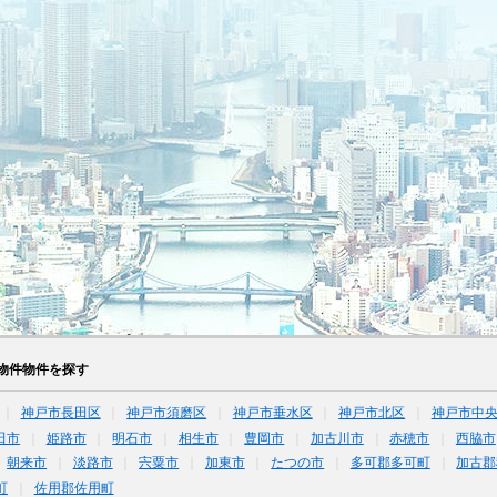
物件物件を探す
神戸市長田区
神戸市須磨区
神戸市垂水区
神戸市北区
神戸市中
田市
姫路市
明石市
相生市
豊岡市
加古川市
赤穂市
西脇市
朝来市
淡路市
宍粟市
加東市
たつの市
多可郡多可町
加古郡
町
佐用郡佐用町