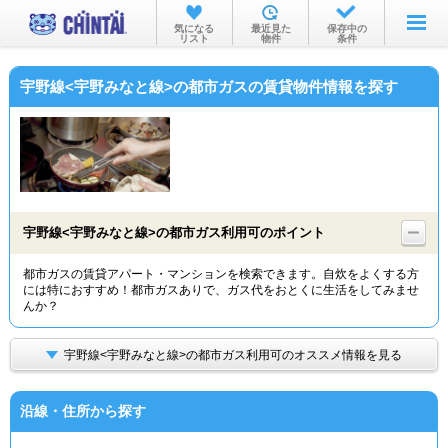
お部屋を探す
気になる
最近見た
保存中の
リスト
物件
条件
沿線・駅から
宇野線<宇野みなと線>の都市ガスの賃貸物件情報を探す
住所から
家賃相場から
通勤通学時間から
物件特集から
宇野線<宇野みなと線>の都市ガス利用可のポイント
不動産会社から
都市ガスの賃貸アパート・マンションを検索できます。自炊をよくする方
には特におすすめ！都市ガスありで、ガス代をおとくに生活をしてみませ
TOP
んか？
宇野線<宇野みなと線>の都市ガス利用可のオススメ情報を見る
沿線・住所から探す