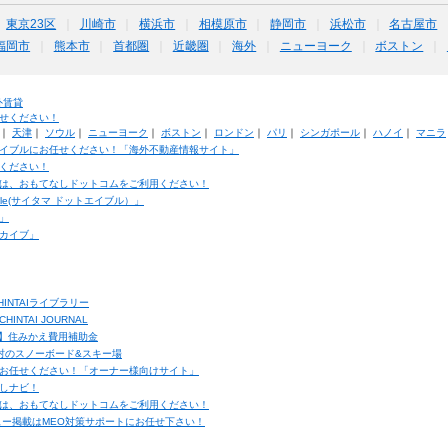
東京23区
川崎市
横浜市
相模原市
静岡市
浜松市
名古屋市
福岡市
熊本市
首都圏
近畿圏
海外
ニューヨーク
ボストン
外賃貸
せください！
｜
天津
｜
ソウル
｜
ニューヨーク
｜
ボストン
｜
ロンドン
｜
パリ
｜
シンガポール
｜
ハノイ
｜
マニラ
イブルにお任せください！「海外不動産情報サイト」
ください！
は、おもてなしドットコムをご利用ください！
ble(サイタマ ドットエイブル）」
」
カイブ」
INTAIライブラリー
TAI JOURNAL
ク】住みかえ費用補助金
馬村のスノーボード&スキー場
お任せください！「オーナー様向けサイト」
しナビ！
は、おもてなしドットコムをご利用ください！
ュー掲載はMEO対策サポートにお任せ下さい！