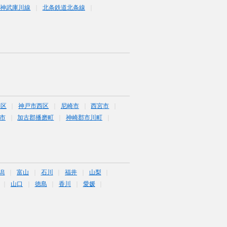
阪神武庫川線
北条鉄道北条線
央区
神戸市西区
尼崎市
西宮市
市
加古郡播磨町
神崎郡市川町
潟
富山
石川
福井
山梨
山口
徳島
香川
愛媛