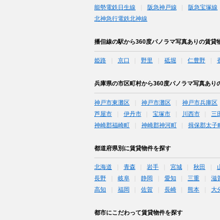
能勢電鉄日生線
阪急神戸線
阪急宝塚線
北神急行電鉄北神線
播但線の駅から360度パノラマ写真ありの賃貸
姫路
京口
野里
砥堀
仁豊野
兵庫県の市区町村から360度パノラマ写真あり
神戸市東灘区
神戸市灘区
神戸市兵庫区
芦屋市
伊丹市
宝塚市
川西市
三
神崎郡福崎町
神崎郡神河町
揖保郡太子
都道府県別に賃貸物件を探す
北海道
青森
岩手
宮城
秋田
長野
岐阜
静岡
愛知
三重
滋
高知
福岡
佐賀
長崎
熊本
大
都市にこだわって賃貸物件を探す