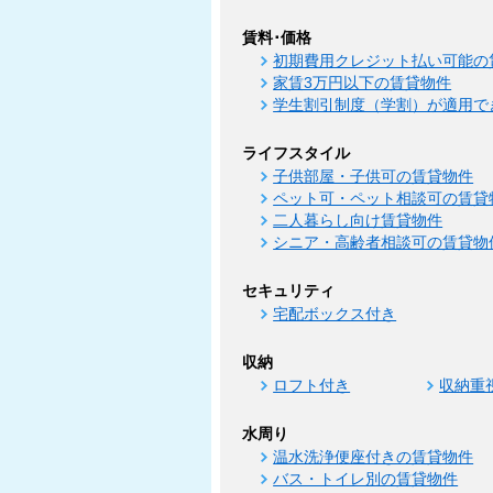
賃料･価格
初期費用クレジット払い可能の
家賃3万円以下の賃貸物件
学生割引制度（学割）が適用で
ライフスタイル
子供部屋・子供可の賃貸物件
ペット可・ペット相談可の賃貸
二人暮らし向け賃貸物件
シニア・高齢者相談可の賃貸物
セキュリティ
宅配ボックス付き
収納
ロフト付き
収納重
水周り
温水洗浄便座付きの賃貸物件
バス・トイレ別の賃貸物件