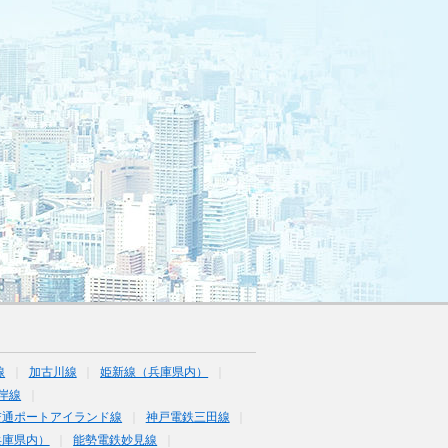
線
加古川線
姫新線（兵庫県内）
岸線
交通ポートアイランド線
神戸電鉄三田線
兵庫県内）
能勢電鉄妙見線