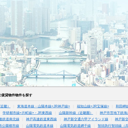
の賃貸物件物件を探す
（近畿）
東海道本線・山陽本線<JR神戸線>
福知山線<JR宝塚線>
和田岬
学研都市線<片町線>・JR東西線
山陽新幹線（近畿圏）
神戸市営地下鉄海
速鉄道南北線
神戸高速鉄道東西線
神戸新交通六甲アイランド線
神戸新
鉄公園都市線
山陽電気鉄道本線
山陽電気鉄道網干線
智頭急行智頭線（