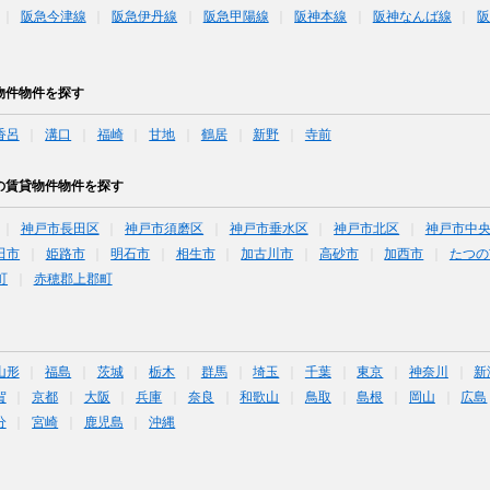
阪急今津線
阪急伊丹線
阪急甲陽線
阪神本線
阪神なんば線
物件物件を探す
香呂
溝口
福崎
甘地
鶴居
新野
寺前
の賃貸物件物件を探す
神戸市長田区
神戸市須磨区
神戸市垂水区
神戸市北区
神戸市中
田市
姫路市
明石市
相生市
加古川市
高砂市
加西市
たつの
町
赤穂郡上郡町
山形
福島
茨城
栃木
群馬
埼玉
千葉
東京
神奈川
新
賀
京都
大阪
兵庫
奈良
和歌山
鳥取
島根
岡山
広島
分
宮崎
鹿児島
沖縄