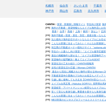
札幌市
仙台市
さいたま市
千葉市
神戸市
岡山市
広島市
北九州市
CHINTAI：
賃貸・部屋探し情報サイト
学生向け賃貸
海
[PR]
海外の不動産・賃貸情報ならエイブル海外店にお任
香港
｜
台湾
｜
高雄
｜
上海
｜
蘇州
｜
深セン
｜
広州
[PR]
海外不動産～投資・居住・別荘・資産分散～ならエ
[PR]
法人様向け海外赴任サポートならエイブルにお任せ
[PR]
こんなお部屋に泊まってみたい！そんなお部屋探し
[PR]
埼玉県の不動産オーナー様向けサイト「saitama.a
[PR]
学生の一人暮らし向け賃貸！「エイブル進学応援部
[PR]
過去の掲載物件も探せる！「エイブル賃貸物件アー
[PR]
賃貸物件の疑問解決！教えてエイブルAGENT
[PR]
賃貸生活の工夫を紹介！CHINTAI情報局
[PR]
女性の賃貸生活を応援！Woman.CHINTAI
[PR]
過去から現在に掲載された物件が探せるWoman.CH
[PR]
不動産賃貸仲介業務のプロ向けお役立ちメディア！CHIN
[PR]
引越し後に後悔しても大丈夫【CHINTAI安心パッ
[PR]
エイブル白馬五竜（Hakuba GORYU）長野県白
[PR]
賃貸経営・アパートマンション経営ならエイブルに
[PR]
安くて安心な単身引越し事業者を探すなら単身引越
[PR]
こんなお部屋に泊まってみたい！そんなお部屋探し
[PR]
MEO対策のビジネスプロフィールとストリートビ