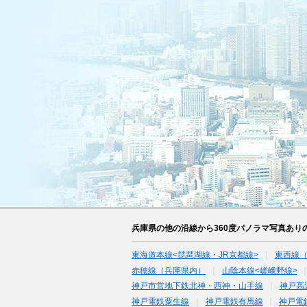
兵庫県の他の沿線から360度パノラマ写真あり
東海道本線<琵琶湖線・JR京都線>
東西線
赤穂線（兵庫県内）
山陰本線<嵯峨野線>
神戸市営地下鉄北神・西神・山手線
神戸高
神戸電鉄粟生線
神戸電鉄有馬線
神戸電