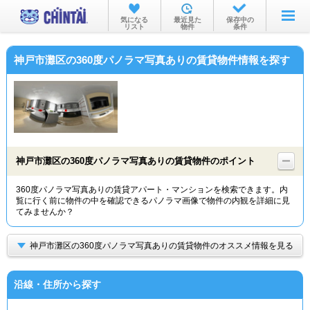
お部屋を探す
気になる
最近見た
保存中の
リスト
物件
条件
沿線・駅から
神戸市灘区の360度パノラマ写真ありの賃貸物件情報を探す
住所から
家賃相場から
通勤通学時間から
物件特集から
神戸市灘区の360度パノラマ写真ありの賃貸物件のポイント
不動産会社から
360度パノラマ写真ありの賃貸アパート・マンションを検索できます。内
覧に行く前に物件の中を確認できるパノラマ画像で物件の内観を詳細に見
TOP
てみませんか？
神戸市灘区の360度パノラマ写真ありの賃貸物件のオススメ情報を見る
沿線・住所から探す