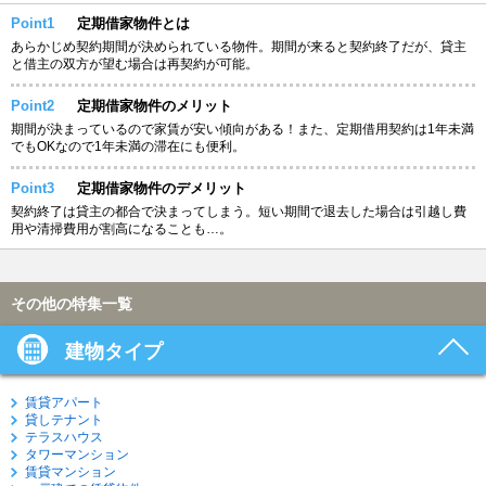
Point1
定期借家物件とは
あらかじめ契約期間が決められている物件。期間が来ると契約終了だが、貸主
と借主の双方が望む場合は再契約が可能。
Point2
定期借家物件のメリット
期間が決まっているので家賃が安い傾向がある！また、定期借用契約は1年未満
でもOKなので1年未満の滞在にも便利。
Point3
定期借家物件のデメリット
契約終了は貸主の都合で決まってしまう。短い期間で退去した場合は引越し費
用や清掃費用が割高になることも…。
その他の特集一覧
建物タイプ
賃貸アパート
貸しテナント
テラスハウス
タワーマンション
賃貸マンション