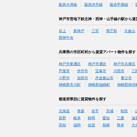
阪急今津線
阪急伊丹線
阪急甲陽線
神戸市営地下鉄北神・西神・山手線の駅から賃
谷上
新神戸
三宮
県庁前
大倉山
西神中央
兵庫県の市区町村から賃貸アパート物件を探す
神戸市東灘区
神戸市灘区
神戸市兵庫区
芦屋市
伊丹市
宝塚市
川西市
三
小野市
加西市
丹波篠山市
養父市
神崎郡市川町
神崎郡福崎町
神崎郡神河
都道府県別に賃貸物件を探す
北海道
青森
岩手
宮城
秋田
長野
岐阜
静岡
愛知
三重
滋
高知
福岡
佐賀
長崎
熊本
大