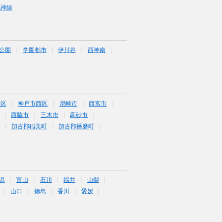
北神線
公園
学園都市
伊川谷
西神南
央区
神戸市西区
尼崎市
西宮市
西脇市
三木市
高砂市
加古郡稲美町
加古郡播磨町
潟
富山
石川
福井
山梨
山口
徳島
香川
愛媛