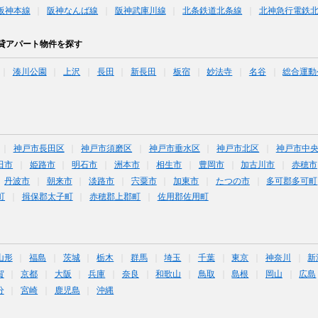
阪神本線
阪神なんば線
阪神武庫川線
北条鉄道北条線
北神急行電鉄
貸アパート物件を探す
湊川公園
上沢
長田
新長田
板宿
妙法寺
名谷
総合運動
神戸市長田区
神戸市須磨区
神戸市垂水区
神戸市北区
神戸市中
田市
姫路市
明石市
洲本市
相生市
豊岡市
加古川市
赤穂市
丹波市
朝来市
淡路市
宍粟市
加東市
たつの市
多可郡多可町
町
揖保郡太子町
赤穂郡上郡町
佐用郡佐用町
山形
福島
茨城
栃木
群馬
埼玉
千葉
東京
神奈川
新
賀
京都
大阪
兵庫
奈良
和歌山
鳥取
島根
岡山
広島
分
宮崎
鹿児島
沖縄