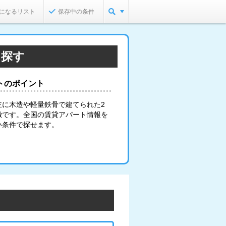
になるリスト
保存中の条件
を探す
トのポイント
主に木造や軽量鉄骨で建てられた2
徴です。全国の賃貸アパート情報を
い条件で探せます。