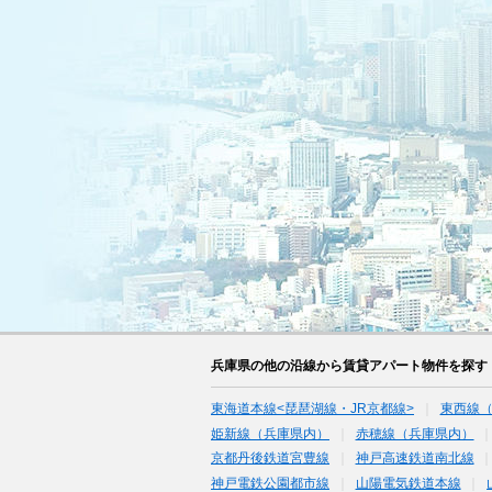
兵庫県の他の沿線から賃貸アパート物件を探す
東海道本線<琵琶湖線・JR京都線>
東西線
姫新線（兵庫県内）
赤穂線（兵庫県内）
京都丹後鉄道宮豊線
神戸高速鉄道南北線
神戸電鉄公園都市線
山陽電気鉄道本線