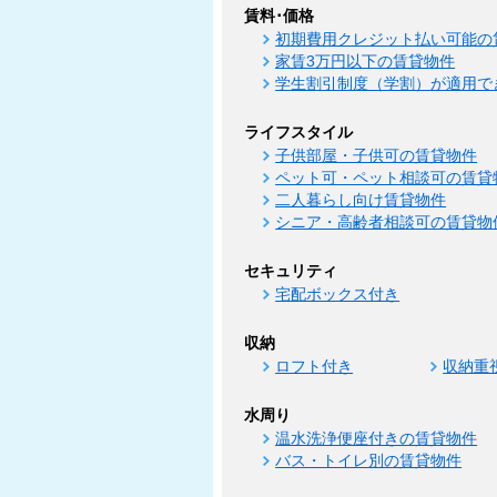
賃料･価格
初期費用クレジット払い可能の
家賃3万円以下の賃貸物件
学生割引制度（学割）が適用で
ライフスタイル
子供部屋・子供可の賃貸物件
ペット可・ペット相談可の賃貸
二人暮らし向け賃貸物件
シニア・高齢者相談可の賃貸物
セキュリティ
宅配ボックス付き
収納
ロフト付き
収納重
水周り
温水洗浄便座付きの賃貸物件
バス・トイレ別の賃貸物件