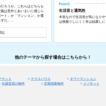
Point3
のだろうか。これらはどちらも
生活音と通気性
定義は意外とあいまいに感じら
パート」か「マンション」か選
木造なので生活音が気になりや
だ。...
は熱籠りしにくく冬は結露しに
読む
他のテーマから探す場合はこちらから！
テナント
テラスハウス
タワーマンション
分譲賃貸の物件
定期借家物件
メゾネット