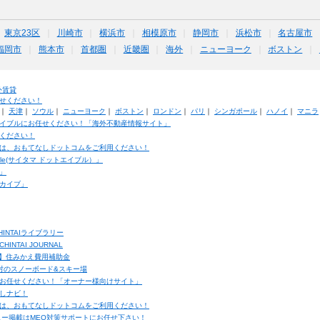
東京23区
川崎市
横浜市
相模原市
静岡市
浜松市
名古屋市
福岡市
熊本市
首都圏
近畿圏
海外
ニューヨーク
ボストン
外賃貸
せください！
｜
天津
｜
ソウル
｜
ニューヨーク
｜
ボストン
｜
ロンドン
｜
パリ
｜
シンガポール
｜
ハノイ
｜
マニラ
イブルにお任せください！「海外不動産情報サイト」
ください！
は、おもてなしドットコムをご利用ください！
ble(サイタマ ドットエイブル）」
」
カイブ」
INTAIライブラリー
TAI JOURNAL
ク】住みかえ費用補助金
馬村のスノーボード&スキー場
お任せください！「オーナー様向けサイト」
しナビ！
は、おもてなしドットコムをご利用ください！
ュー掲載はMEO対策サポートにお任せ下さい！