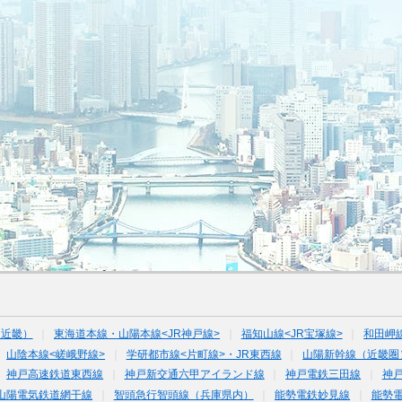
（近畿）
東海道本線・山陽本線<JR神戸線>
福知山線<JR宝塚線>
和田岬
山陰本線<嵯峨野線>
学研都市線<片町線>・JR東西線
山陽新幹線（近畿圏
神戸高速鉄道東西線
神戸新交通六甲アイランド線
神戸電鉄三田線
神
山陽電気鉄道網干線
智頭急行智頭線（兵庫県内）
能勢電鉄妙見線
能勢