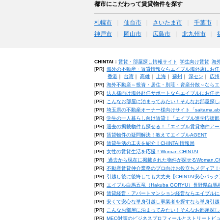
都市にこだわって賃貸物件を探す
札幌市
仙台市
さいたま市
千葉市
神戸市
岡山市
広島市
北九州市
CHINTAI：
賃貸・部屋探し情報サイト
学生向け賃貸
海
[PR]
海外の不動産・賃貸情報ならエイブル海外店にお任
香港
｜
台湾
｜
高雄
｜
上海
｜
蘇州
｜
深セン
｜
広州
[PR]
海外不動産～投資・居住・別荘・資産分散～ならエ
[PR]
法人様向け海外赴任サポートならエイブルにお任せ
[PR]
こんなお部屋に泊まってみたい！そんなお部屋探し
[PR]
埼玉県の不動産オーナー様向けサイト「saitama.a
[PR]
学生の一人暮らし向け賃貸！「エイブル進学応援部
[PR]
過去の掲載物件も探せる！「エイブル賃貸物件アー
[PR]
賃貸物件の疑問解決！教えてエイブルAGENT
[PR]
賃貸生活の工夫を紹介！CHINTAI情報局
[PR]
女性の賃貸生活を応援！Woman.CHINTAI
[PR]
過去から現在に掲載された物件が探せるWoman.CH
[PR]
不動産賃貸仲介業務のプロ向けお役立ちメディア！CHIN
[PR]
引越し後に後悔しても大丈夫【CHINTAI安心パッ
[PR]
エイブル白馬五竜（Hakuba GORYU）長野県白
[PR]
賃貸経営・アパートマンション経営ならエイブルに
[PR]
安くて安心な単身引越し事業者を探すなら単身引越
[PR]
こんなお部屋に泊まってみたい！そんなお部屋探し
[PR]
MEO対策のビジネスプロフィールとストリートビ