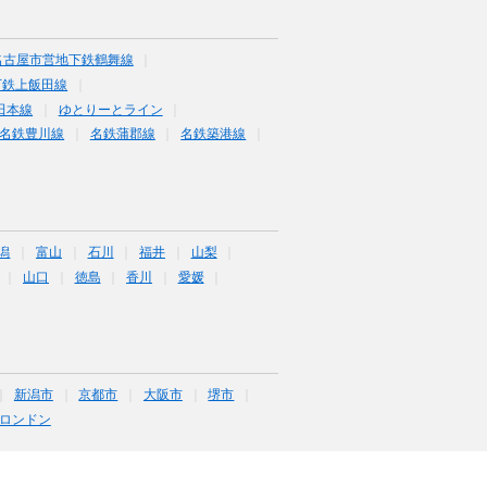
名古屋市営地下鉄鶴舞線
下鉄上飯田線
田本線
ゆとりーとライン
名鉄豊川線
名鉄蒲郡線
名鉄築港線
潟
富山
石川
福井
山梨
山口
徳島
香川
愛媛
新潟市
京都市
大阪市
堺市
ロンドン