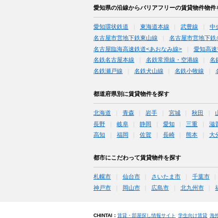
愛知県の沿線からバリアフリーの賃貸物件物件
愛知環状鉄道
東海道本線
武豊線
中
名古屋市営地下鉄東山線
名古屋市営地下鉄
名古屋臨海高速鉄道<あおなみ線>
愛知高速
名鉄名古屋本線
名鉄常滑線・空港線
名
名鉄瀬戸線
名鉄犬山線
名鉄小牧線
都道府県別に賃貸物件を探す
北海道
青森
岩手
宮城
秋田
長野
岐阜
静岡
愛知
三重
滋
高知
福岡
佐賀
長崎
熊本
大
都市にこだわって賃貸物件を探す
札幌市
仙台市
さいたま市
千葉市
神戸市
岡山市
広島市
北九州市
CHINTAI：
賃貸・部屋探し情報サイト
学生向け賃貸
海