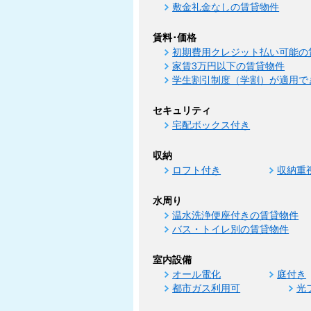
敷金礼金なしの賃貸物件
賃料･価格
初期費用クレジット払い可能の
家賃3万円以下の賃貸物件
学生割引制度（学割）が適用で
セキュリティ
宅配ボックス付き
収納
ロフト付き
収納重
水周り
温水洗浄便座付きの賃貸物件
バス・トイレ別の賃貸物件
室内設備
オール電化
庭付き
都市ガス利用可
光