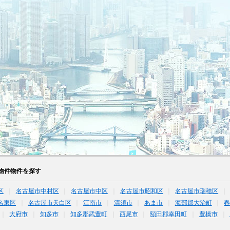
物件物件を探す
区
名古屋市中村区
名古屋市中区
名古屋市昭和区
名古屋市瑞穂区
名東区
名古屋市天白区
江南市
清須市
あま市
海部郡大治町
大府市
知多市
知多郡武豊町
西尾市
額田郡幸田町
豊橋市