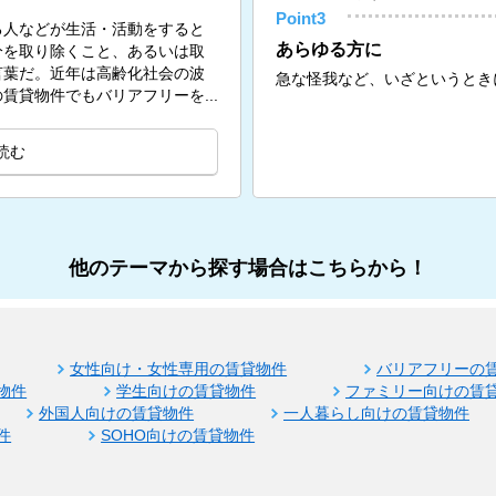
Point3
る人などが生活・活動をすると
あらゆる方に
分を取り除くこと、あるいは取
言葉だ。近年は高齢化社会の波
急な怪我など、いざというとき
賃貸物件でもバリアフリーを...
読む
他のテーマから探す場合はこちらから！
女性向け・女性専用の賃貸物件
バリアフリーの
物件
学生向けの賃貸物件
ファミリー向けの賃
外国人向けの賃貸物件
一人暮らし向けの賃貸物件
件
SOHO向けの賃貸物件