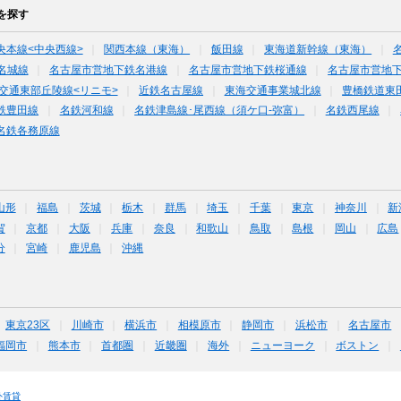
を探す
央本線<中央西線>
関西本線（東海）
飯田線
東海道新幹線（東海）
名城線
名古屋市営地下鉄名港線
名古屋市営地下鉄桜通線
名古屋市営地
交通東部丘陵線<リニモ>
近鉄名古屋線
東海交通事業城北線
豊橋鉄道東
鉄豊田線
名鉄河和線
名鉄津島線･尾西線（須ケ口-弥富）
名鉄西尾線
名鉄各務原線
山形
福島
茨城
栃木
群馬
埼玉
千葉
東京
神奈川
新
賀
京都
大阪
兵庫
奈良
和歌山
鳥取
島根
岡山
広島
分
宮崎
鹿児島
沖縄
東京23区
川崎市
横浜市
相模原市
静岡市
浜松市
名古屋市
福岡市
熊本市
首都圏
近畿圏
海外
ニューヨーク
ボストン
外賃貸