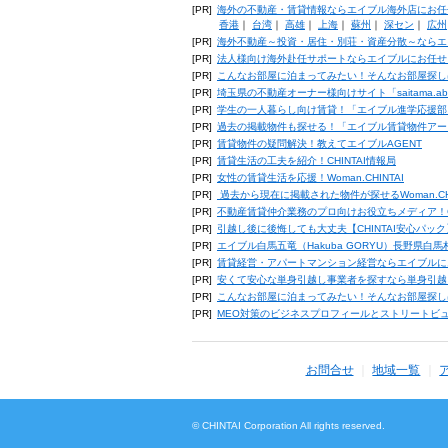
[PR]
海外の不動産・賃貸情報ならエイブル海外店にお任
香港
｜
台湾
｜
高雄
｜
上海
｜
蘇州
｜
深セン
｜
広州
[PR]
海外不動産～投資・居住・別荘・資産分散～ならエ
[PR]
法人様向け海外赴任サポートならエイブルにお任せ
[PR]
こんなお部屋に泊まってみたい！そんなお部屋探し
[PR]
埼玉県の不動産オーナー様向けサイト「saitama.a
[PR]
学生の一人暮らし向け賃貸！「エイブル進学応援部
[PR]
過去の掲載物件も探せる！「エイブル賃貸物件アー
[PR]
賃貸物件の疑問解決！教えてエイブルAGENT
[PR]
賃貸生活の工夫を紹介！CHINTAI情報局
[PR]
女性の賃貸生活を応援！Woman.CHINTAI
[PR]
過去から現在に掲載された物件が探せるWoman.CH
[PR]
不動産賃貸仲介業務のプロ向けお役立ちメディア！CHIN
[PR]
引越し後に後悔しても大丈夫【CHINTAI安心パッ
[PR]
エイブル白馬五竜（Hakuba GORYU）長野県白
[PR]
賃貸経営・アパートマンション経営ならエイブルに
[PR]
安くて安心な単身引越し事業者を探すなら単身引越
[PR]
こんなお部屋に泊まってみたい！そんなお部屋探し
[PR]
MEO対策のビジネスプロフィールとストリートビ
お問合せ
地域一覧
© CHINTAI Corporation All rights reserved.