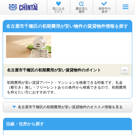
お部屋を探す
気になる
最近見た
保存中の
リスト
物件
条件
沿線・駅から
名古屋市千種区の初期費用が安い物件の賃貸物件情報を探す
住所から
家賃相場から
通勤通学時間から
物件特集から
名古屋市千種区の初期費用が安い賃貸物件のポイント
不動産会社から
初期費用が安い賃貸アパート・マンションを検索できる特集です。礼金
（敷引き）無し・フリーレントありの条件から検索できるので、初期費用
TOP
を抑えたい方におすすめです。
名古屋市千種区の初期費用が安い賃貸物件のオススメ情報を見る
沿線・住所から探す