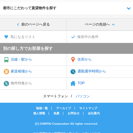
都市にこだわって賃貸物件を探す
前のページへ戻る
ページの先頭へ
気になるリスト
保存中の条件
別の探し方でお部屋を探す
沿線・駅から
住所から
家賃相場から
通勤通学時間から
物件特集から
TOP
スマートフォン
パソコン
地域一覧
アーカイブ
サイトマップ
個人情報
免責
お問合せ
会社案内
(C) CHINTAI Corporation All rights reserved.