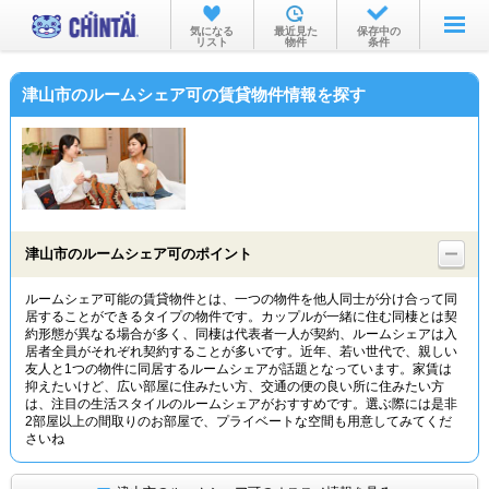
お部屋を探す
気になる
最近見た
保存中の
リスト
物件
条件
沿線・駅から
津山市のルームシェア可の賃貸物件情報を探す
住所から
家賃相場から
通勤通学時間から
物件特集から
津山市のルームシェア可のポイント
不動産会社から
ルームシェア可能の賃貸物件とは、一つの物件を他人同士が分け合って同
居することができるタイプの物件です。カップルが一緒に住む同棲とは契
TOP
約形態が異なる場合が多く、同棲は代表者一人が契約、ルームシェアは入
居者全員がそれぞれ契約することが多いです。近年、若い世代で、親しい
友人と1つの物件に同居するルームシェアが話題となっています。家賃は
抑えたいけど、広い部屋に住みたい方、交通の便の良い所に住みたい方
は、注目の生活スタイルのルームシェアがおすすめです。選ぶ際には是非
2部屋以上の間取りのお部屋で、プライベートな空間も用意してみてくだ
さいね