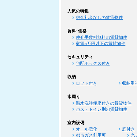
人気の特集
敷金礼金なしの賃貸物件
賃料･価格
仲介手数料無料の賃貸物件
家賃5万円以下の賃貸物件
セキュリティ
宅配ボックス付き
収納
ロフト付き
収納重
水周り
温水洗浄便座付きの賃貸物件
バス・トイレ別の賃貸物件
室内設備
オール電化
庭付き
都市ガス利用可
光