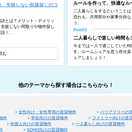
ルールを作って、快適なル
訣、失敗しない部屋探しのコ
二人暮らしをするということは
恐れも。共用部分や家事分担な
秘訣とは？メリット・デメリッ
う。
、失敗しない間取りや物件探し
Point3
！...
二人暮らしで楽しい時間も
今までは一人で過ごしていた時
す。ルームシェアを思う存分楽
読む
ェアしましょう！
他のテーマから探す場合はこちらから！
女性向け・女性専用の賃貸物件
バリアフリーの
物件
学生向けの賃貸物件
ファミリー向けの賃
外国人向けの賃貸物件
一人暮らし向けの賃貸物件
件
SOHO向けの賃貸物件