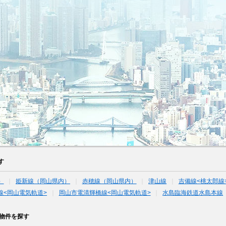
す
）
姫新線（岡山県内）
赤穂線（岡山県内）
津山線
吉備線<桃太郎線
線<岡山電気軌道>
岡山市電清輝橋線<岡山電気軌道>
水島臨海鉄道水島本線
物件を探す