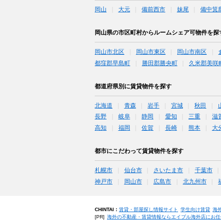
岡山
大元
備前西市
妹尾
備中箕
岡山県の市区町村からルームシェア可物件を探
岡山市北区
岡山市東区
岡山市南区
都窪郡早島町
勝田郡勝央町
久米郡美咲
都道府県別に賃貸物件を探す
北海道
青森
岩手
宮城
秋田
長野
岐阜
静岡
愛知
三重
滋
高知
福岡
佐賀
長崎
熊本
大
都市にこだわって賃貸物件を探す
札幌市
仙台市
さいたま市
千葉市
神戸市
岡山市
広島市
北九州市
CHINTAI：
賃貸・部屋探し情報サイト
学生向け賃貸
海
[PR]
海外の不動産・賃貸情報ならエイブル海外店にお任