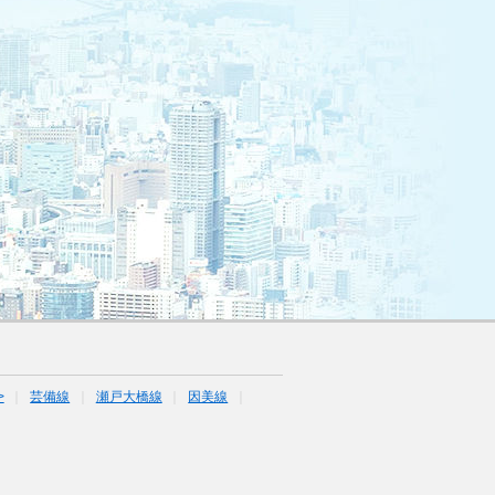
>
芸備線
瀬戸大橋線
因美線