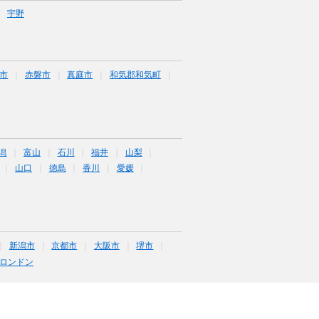
宇野
市
赤磐市
真庭市
和気郡和気町
潟
富山
石川
福井
山梨
山口
徳島
香川
愛媛
新潟市
京都市
大阪市
堺市
ロンドン