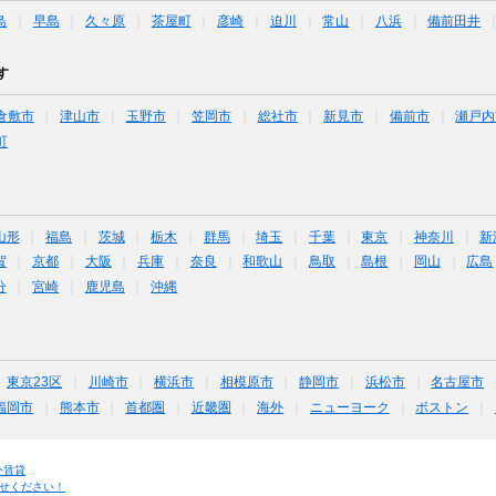
島
早島
久々原
茶屋町
彦崎
迫川
常山
八浜
備前田井
す
倉敷市
津山市
玉野市
笠岡市
総社市
新見市
備前市
瀬戸内
町
山形
福島
茨城
栃木
群馬
埼玉
千葉
東京
神奈川
新
賀
京都
大阪
兵庫
奈良
和歌山
鳥取
島根
岡山
広島
分
宮崎
鹿児島
沖縄
東京23区
川崎市
横浜市
相模原市
静岡市
浜松市
名古屋市
福岡市
熊本市
首都圏
近畿圏
海外
ニューヨーク
ボストン
外賃貸
せください！