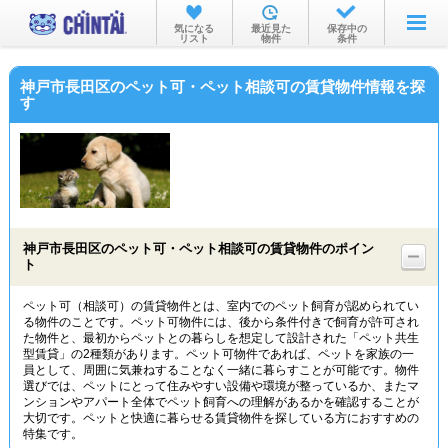
お部屋を探す
気になる
最近見た
保存中の
リスト
物件
条件
沿線・駅から
神戸市長田区のペット可・ペット相談可の賃貸物件情報を探
住所から
す
家賃相場から
通勤通学時間から
物件特集から
神戸市長田区のペット可・ペット相談可の賃貸物件のポイン
不動産会社から
ト
TOP
ペット可（相談可）の賃貸物件とは、室内でのペット飼育が認められてい
る物件のことです。ペット可物件には、後から条件付きで飼育が許可され
た物件と、最初からペットとの暮らしを想定して設計された「ペット共生
型賃貸」の2種類があります。ペット可物件であれば、ペットを家族の一
員として、周囲に気兼ねすることなく一緒に暮らすことが可能です。物件
選びでは、ペットにとって住みやすい設備や環境が整っているか、またマ
ンションやアパート全体でペット飼育への理解があるかを確認することが
大切です。ペットと快適に暮らせる賃貸物件を探している方におすすめの
特集です。