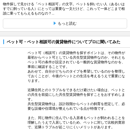
物件探しで見かける「ペット相談可」の文字。ペットを飼いたい人（あるいは
すでに飼っている人）にとっては重要な一文だけど、これって一体どこまで相
談に乗ってもらえるものなの？...
もっと読む
ペット可・ペット相談可の賃貸物件についてプロに聞いてみた
ペット可（相談可）の賃貸物件を探すポイントは、その物件が
最初からペット可としている共生型賃貸物件なのか、それとも
ペット可の条件が設定されている一般的な賃貸物件なのかを、
事前に確認することです。
あわせて、自分がどちらのタイプを希望しているのかを整理し
ておくことが、今後のペットとの生活を考えるうえで重要にな
ります。
近隣住民とのトラブルをできるだけ避けたい場合は、ペットと
の共生を前提にした共生型賃貸物件を探すことをおすすめしま
す。
共生型賃貸物件は、設計段階からペットの飼育を想定して、必
要な設備や住環境が整えられている点が特徴です。
また、同じ物件に住んでいる入居者もペットが飼われることを
理解したうえで入居しているため、ペットに対して比較的寛容
で、近隣トラブルが起こりにくいメリットがあります。