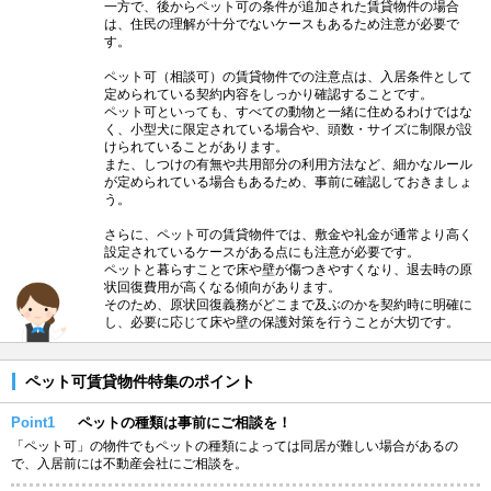
一方で、後からペット可の条件が追加された賃貸物件の場合
は、住民の理解が十分でないケースもあるため注意が必要で
す。
ペット可（相談可）の賃貸物件での注意点は、入居条件として
定められている契約内容をしっかり確認することです。
ペット可といっても、すべての動物と一緒に住めるわけではな
く、小型犬に限定されている場合や、頭数・サイズに制限が設
けられていることがあります。
また、しつけの有無や共用部分の利用方法など、細かなルール
が定められている場合もあるため、事前に確認しておきましょ
う。
さらに、ペット可の賃貸物件では、敷金や礼金が通常より高く
設定されているケースがある点にも注意が必要です。
ペットと暮らすことで床や壁が傷つきやすくなり、退去時の原
状回復費用が高くなる傾向があります。
そのため、原状回復義務がどこまで及ぶのかを契約時に明確に
し、必要に応じて床や壁の保護対策を行うことが大切です。
ペット可賃貸物件特集のポイント
Point1
ペットの種類は事前にご相談を！
「ペット可」の物件でもペットの種類によっては同居が難しい場合があるの
で、入居前には不動産会社にご相談を。