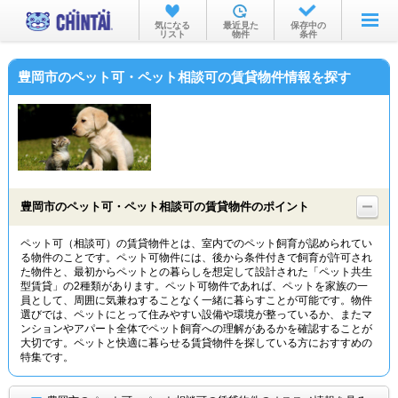
お部屋を探す
気になる
最近見た
保存中の
リスト
物件
条件
沿線・駅から
豊岡市のペット可・ペット相談可の賃貸物件情報を探す
住所から
家賃相場から
通勤通学時間から
物件特集から
豊岡市のペット可・ペット相談可の賃貸物件のポイント
不動産会社から
ペット可（相談可）の賃貸物件とは、室内でのペット飼育が認められてい
る物件のことです。ペット可物件には、後から条件付きで飼育が許可され
TOP
た物件と、最初からペットとの暮らしを想定して設計された「ペット共生
型賃貸」の2種類があります。ペット可物件であれば、ペットを家族の一
員として、周囲に気兼ねすることなく一緒に暮らすことが可能です。物件
選びでは、ペットにとって住みやすい設備や環境が整っているか、またマ
ンションやアパート全体でペット飼育への理解があるかを確認することが
大切です。ペットと快適に暮らせる賃貸物件を探している方におすすめの
特集です。