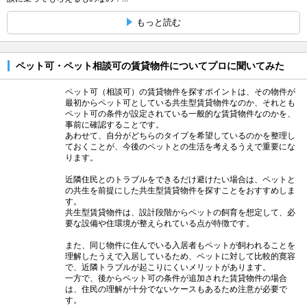
もっと読む
ペット可・ペット相談可の賃貸物件についてプロに聞いてみた
ペット可（相談可）の賃貸物件を探すポイントは、その物件が
最初からペット可としている共生型賃貸物件なのか、それとも
ペット可の条件が設定されている一般的な賃貸物件なのかを、
事前に確認することです。
あわせて、自分がどちらのタイプを希望しているのかを整理し
ておくことが、今後のペットとの生活を考えるうえで重要にな
ります。
近隣住民とのトラブルをできるだけ避けたい場合は、ペットと
の共生を前提にした共生型賃貸物件を探すことをおすすめしま
す。
共生型賃貸物件は、設計段階からペットの飼育を想定して、必
要な設備や住環境が整えられている点が特徴です。
また、同じ物件に住んでいる入居者もペットが飼われることを
理解したうえで入居しているため、ペットに対して比較的寛容
で、近隣トラブルが起こりにくいメリットがあります。
一方で、後からペット可の条件が追加された賃貸物件の場合
は、住民の理解が十分でないケースもあるため注意が必要で
す。