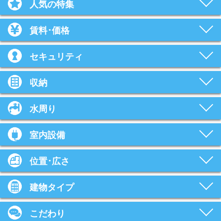
人気の特集
賃料･価格
セキュリティ
収納
水周り
室内設備
位置･広さ
建物タイプ
こだわり