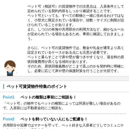
ペット可（相談可）の賃貸物件での注意点は、入居条件として
定められている契約内容をしっかり確認することです。
ペット可といっても、すべての動物と一緒に住めるわけではな
く、小型犬に限定されている場合や、頭数・サイズに制限が設
けられていることがあります。
また、しつけの有無や共用部分の利用方法など、細かなルール
が定められている場合もあるため、事前に確認しておきましょ
う。
さらに、ペット可の賃貸物件では、敷金や礼金が通常より高く
設定されているケースがある点にも注意が必要です。
ペットと暮らすことで床や壁が傷つきやすくなり、退去時の原
状回復費用が高くなる傾向があります。
そのため、原状回復義務がどこまで及ぶのかを契約時に明確に
し、必要に応じて床や壁の保護対策を行うことが大切です。
ペット可賃貸物件特集のポイント
Point1
ペットの種類は事前にご相談を！
「ペット可」の物件でもペットの種類によっては同居が難しい場合があるの
で、入居前には不動産会社にご相談を。
Point2
ペットを飼っていない人にもご配慮を！
共用部分や近隣ではマナーを守って、ペット好きな入居者どうしでコミュニケ