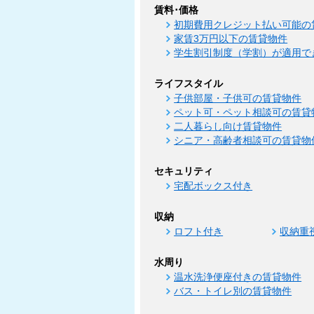
賃料･価格
初期費用クレジット払い可能の
家賃3万円以下の賃貸物件
学生割引制度（学割）が適用で
ライフスタイル
子供部屋・子供可の賃貸物件
ペット可・ペット相談可の賃貸
二人暮らし向け賃貸物件
シニア・高齢者相談可の賃貸物
セキュリティ
宅配ボックス付き
収納
ロフト付き
収納重
水周り
温水洗浄便座付きの賃貸物件
バス・トイレ別の賃貸物件