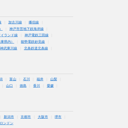
線
加古川線
播但線
）
神戸市営地下鉄海岸線
アイランド線
神戸電鉄三田線
兵庫県内）
能勢電鉄妙見線
阪神武庫川線
北条鉄道北条線
潟
富山
石川
福井
山梨
山口
徳島
香川
愛媛
新潟市
京都市
大阪市
堺市
ロンドン