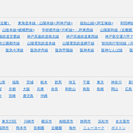
（近畿）
東海道本線・山陽本線<JR神戸線>
福知山線<JR宝塚線>
和田岬
山陰本線<嵯峨野線>
学研都市線<片町線>・JR東西線
山陽新幹線（近畿圏
後鉄道宮豊線
神戸高速鉄道南北線
神戸高速鉄道東西線
神戸新交通六甲
鉄公園都市線
山陽電気鉄道本線
山陽電気鉄道網干線
智頭急行智頭線（
阪急今津線
阪急伊丹線
阪急甲陽線
阪神本線
阪神なんば線
山形
福島
茨城
栃木
群馬
埼玉
千葉
東京
神奈川
新
賀
京都
大阪
兵庫
奈良
和歌山
鳥取
島根
岡山
広島
分
宮崎
鹿児島
沖縄
東京23区
川崎市
横浜市
相模原市
静岡市
浜松市
名古屋市
福岡市
熊本市
首都圏
近畿圏
海外
ニューヨーク
ボストン