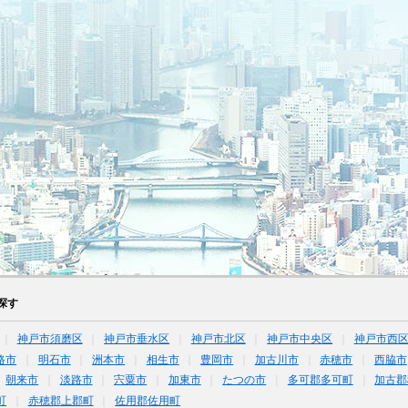
探す
神戸市須磨区
神戸市垂水区
神戸市北区
神戸市中央区
神戸市西
路市
明石市
洲本市
相生市
豊岡市
加古川市
赤穂市
西脇市
朝来市
淡路市
宍粟市
加東市
たつの市
多可郡多可町
加古郡
町
赤穂郡上郡町
佐用郡佐用町