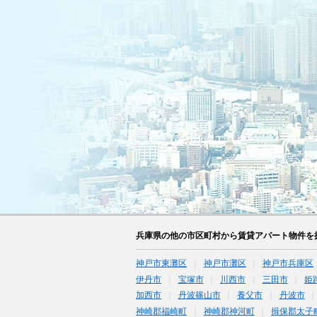
兵庫県の他の市区町村から賃貸アパート物件を
神戸市東灘区
神戸市灘区
神戸市兵庫区
伊丹市
宝塚市
川西市
三田市
姫
加西市
丹波篠山市
養父市
丹波市
神崎郡福崎町
神崎郡神河町
揖保郡太子