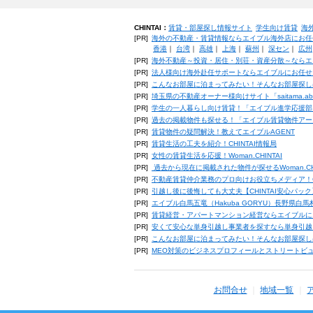
CHINTAI：
賃貸・部屋探し情報サイト
学生向け賃貸
海
[PR]
海外の不動産・賃貸情報ならエイブル海外店にお任
香港
｜
台湾
｜
高雄
｜
上海
｜
蘇州
｜
深セン
｜
広州
[PR]
海外不動産～投資・居住・別荘・資産分散～ならエ
[PR]
法人様向け海外赴任サポートならエイブルにお任せ
[PR]
こんなお部屋に泊まってみたい！そんなお部屋探し
[PR]
埼玉県の不動産オーナー様向けサイト「saitama.a
[PR]
学生の一人暮らし向け賃貸！「エイブル進学応援部
[PR]
過去の掲載物件も探せる！「エイブル賃貸物件アー
[PR]
賃貸物件の疑問解決！教えてエイブルAGENT
[PR]
賃貸生活の工夫を紹介！CHINTAI情報局
[PR]
女性の賃貸生活を応援！Woman.CHINTAI
[PR]
過去から現在に掲載された物件が探せるWoman.CH
[PR]
不動産賃貸仲介業務のプロ向けお役立ちメディア！CHIN
[PR]
引越し後に後悔しても大丈夫【CHINTAI安心パッ
[PR]
エイブル白馬五竜（Hakuba GORYU）長野県白
[PR]
賃貸経営・アパートマンション経営ならエイブルに
[PR]
安くて安心な単身引越し事業者を探すなら単身引越
[PR]
こんなお部屋に泊まってみたい！そんなお部屋探し
[PR]
MEO対策のビジネスプロフィールとストリートビ
お問合せ
地域一覧