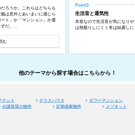
Point3
のだろうか。これらはどちらも
生活音と通気性
定義は意外とあいまいに感じら
パート」か「マンション」か選
木造なので生活音が気になりや
だ。...
は熱籠りしにくく冬は結露しに
読む
他のテーマから探す場合はこちらから！
テナント
テラスハウス
タワーマンション
分譲賃貸の物件
定期借家物件
メゾネット