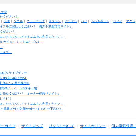
外賃貸
せください！
｜
天津
｜
ソウル
｜
ニューヨーク
｜
ボストン
｜
ロンドン
｜
パリ
｜
シンガポール
｜
ハノイ
｜
マニラ
イブルにお任せください！「海外不動産情報サイト」
ください！
は、おもてなしドットコムをご利用ください！
ble(サイタマ ドットエイブル）」
」
カイブ」
INTAIライブラリー
TAI JOURNAL
ク】住みかえ費用補助金
馬村のスノーボード&スキー場
お任せください！「オーナー様向けサイト」
しナビ！
は、おもてなしドットコムをご利用ください！
ュー掲載はMEO対策サポートにお任せ下さい！
アーカイブ
サイトマップ
リンクについて
サイトポリシー
個人情報保護