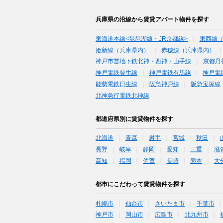
兵庫県の沿線から賃貸アパート物件を探す
東海道本線<琵琶湖線・JR京都線>
東西線
姫新線（兵庫県内）
赤穂線（兵庫県内）
神戸市営地下鉄北神・西神・山手線
京都丹
神戸電鉄粟生線
神戸電鉄有馬線
神戸電
能勢電鉄日生線
阪急神戸線
阪急宝塚線
北神急行電鉄北神線
都道府県別に賃貸物件を探す
北海道
青森
岩手
宮城
秋田
長野
岐阜
静岡
愛知
三重
滋
高知
福岡
佐賀
長崎
熊本
大
都市にこだわって賃貸物件を探す
札幌市
仙台市
さいたま市
千葉市
神戸市
岡山市
広島市
北九州市