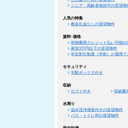
シニア・高齢者相談可の賃貸物
人気の特集
敷金礼金なしの賃貸物件
賃料･価格
初期費用クレジット払い可能の
家賃3万円以下の賃貸物件
学生割引制度（学割）が適用で
セキュリティ
宅配ボックス付き
収納
ロフト付き
収納重
水周り
温水洗浄便座付きの賃貸物件
バス・トイレ別の賃貸物件