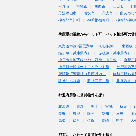
伊丹市
宝塚市
川西市
三田市
姫
丹波篠山市
養父市
丹波市
南あわじ
神崎郡市川町
神崎郡福崎町
神崎郡神河
兵庫県の沿線からペット可・ペット相談可の賃
東海道本線<琵琶湖線・JR京都線>
東西線
姫新線（兵庫県内）
赤穂線（兵庫県内）
神戸市営地下鉄北神・西神・山手線
京都丹
神戸新交通ポートアイランド線
神戸電鉄三
智頭急行智頭線（兵庫県内）
能勢電鉄妙見
阪神なんば線
阪神武庫川線
北条鉄道北
都道府県別に賃貸物件を探す
北海道
青森
岩手
宮城
秋田
長野
岐阜
静岡
愛知
三重
滋
高知
福岡
佐賀
長崎
熊本
大
都市にこだわって賃貸物件を探す