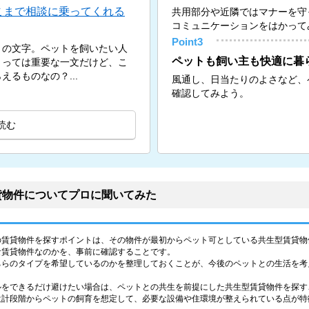
こまで相談に乗ってくれる
共用部分や近隣ではマナーを守
コミュニケーションをはかって
Point3
」の文字。ペットを飼いたい人
ペットも飼い主も快適に暮
とっては重要な一文だけど、こ
るものなの？...
風通し、日当たりのよさなど、
確認してみよう。
読む
貸物件についてプロに聞いてみた
の賃貸物件を探すポイントは、その物件が最初からペット可としている共生型賃貸物
な賃貸物件なのかを、事前に確認することです。
ちらのタイプを希望しているのかを整理しておくことが、今後のペットとの生活を考
ルをできるだけ避けたい場合は、ペットとの共生を前提にした共生型賃貸物件を探す
設計段階からペットの飼育を想定して、必要な設備や住環境が整えられている点が特