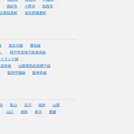
高砂市
小野市
加西市
古郡稲美町
加古郡播磨町
線
加古川線
播但線
）
神戸市営地下鉄海岸線
アイランド線
鉄道本線
山陽電気鉄道網干線
線
阪急甲陽線
阪神本線
潟
富山
石川
福井
山梨
山口
徳島
香川
愛媛