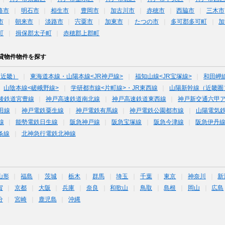
路市
明石市
相生市
豊岡市
加古川市
赤穂市
西脇市
三木市
市
朝来市
淡路市
宍粟市
加東市
たつの市
多可郡多可町
加
町
揖保郡太子町
赤穂郡上郡町
貸物件物件を探す
（近畿）
東海道本線・山陽本線<JR神戸線>
福知山線<JR宝塚線>
和田岬
山陰本線<嵯峨野線>
学研都市線<片町線>・JR東西線
山陽新幹線（近畿圏
後鉄道宮豊線
神戸高速鉄道南北線
神戸高速鉄道東西線
神戸新交通六甲
田線
神戸電鉄粟生線
神戸電鉄有馬線
神戸電鉄公園都市線
山陽電気
線
能勢電鉄日生線
阪急神戸線
阪急宝塚線
阪急今津線
阪急伊丹
条線
北神急行電鉄北神線
山形
福島
茨城
栃木
群馬
埼玉
千葉
東京
神奈川
新
賀
京都
大阪
兵庫
奈良
和歌山
鳥取
島根
岡山
広島
分
宮崎
鹿児島
沖縄