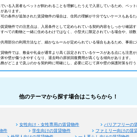
んでいる入居者もペットが飼われることを理解したうえで入居しているため、ペット
トがあります。
ト可の条件が追加された賃貸物件の場合は、住民の理解が十分でないケースもあるた
の賃貸物件での注意点は、入居条件として定められている契約内容をしっかり確認す
、すべての動物と一緒に住めるわけではなく、小型犬に限定されている場合や、頭数
や共用部分の利用方法など、細かなルールが定められている場合もあるため、事前に
賃貸物件では、敷金や礼金が通常より高く設定されているケースがある点にも注意が
で床や壁が傷つきやすくなり、退去時の原状回復費用が高くなる傾向があります。
義務がどこまで及ぶのかを契約時に明確にし、必要に応じて床や壁の保護対策を行う
他のテーマから探す場合はこちらから！
女性向け・女性専用の賃貸物件
バリアフリーの
物件
学生向けの賃貸物件
ファミリー向けの賃
外国人向けの賃貸物件
一人暮らし向けの賃貸物件