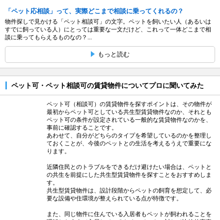
「ペット応相談」って、実際どこまで相談に乗ってくれるの？
物件探しで見かける「ペット相談可」の文字。ペットを飼いたい人（あるいは
すでに飼っている人）にとっては重要な一文だけど、これって一体どこまで相
談に乗ってもらえるものなの？...
もっと読む
ペット可・ペット相談可の賃貸物件についてプロに聞いてみた
ペット可（相談可）の賃貸物件を探すポイントは、その物件が
最初からペット可としている共生型賃貸物件なのか、それとも
ペット可の条件が設定されている一般的な賃貸物件なのかを、
事前に確認することです。
あわせて、自分がどちらのタイプを希望しているのかを整理し
ておくことが、今後のペットとの生活を考えるうえで重要にな
ります。
近隣住民とのトラブルをできるだけ避けたい場合は、ペットと
の共生を前提にした共生型賃貸物件を探すことをおすすめしま
す。
共生型賃貸物件は、設計段階からペットの飼育を想定して、必
要な設備や住環境が整えられている点が特徴です。
また、同じ物件に住んでいる入居者もペットが飼われることを