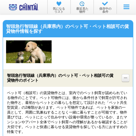
お部屋を探す
気になる
最近見た
保存中の
リスト
物件
条件
沿線・駅から
智頭急行智頭線（兵庫県内）のペット可・ペット相談可の賃
住所から
貸物件情報を探す
家賃相場から
通勤通学時間から
物件特集から
智頭急行智頭線（兵庫県内）のペット可・ペット相談可の賃
不動産会社から
貸物件のポイント
TOP
ペット可（相談可）の賃貸物件とは、室内でのペット飼育が認められてい
る物件のことです。ペット可物件には、後から条件付きで飼育が許可され
た物件と、最初からペットとの暮らしを想定して設計された「ペット共生
型賃貸」の2種類があります。ペット可物件であれば、ペットを家族の一
員として、周囲に気兼ねすることなく一緒に暮らすことが可能です。物件
選びでは、ペットにとって住みやすい設備や環境が整っているか、またマ
ンションやアパート全体でペット飼育への理解があるかを確認することが
大切です。ペットと快適に暮らせる賃貸物件を探している方におすすめの
特集です。