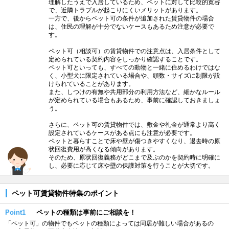
理解したうえで入居しているため、ペットに対して比較的寛容
で、近隣トラブルが起こりにくいメリットがあります。
一方で、後からペット可の条件が追加された賃貸物件の場合
は、住民の理解が十分でないケースもあるため注意が必要で
す。
ペット可（相談可）の賃貸物件での注意点は、入居条件として
定められている契約内容をしっかり確認することです。
ペット可といっても、すべての動物と一緒に住めるわけではな
く、小型犬に限定されている場合や、頭数・サイズに制限が設
けられていることがあります。
また、しつけの有無や共用部分の利用方法など、細かなルール
が定められている場合もあるため、事前に確認しておきましょ
う。
さらに、ペット可の賃貸物件では、敷金や礼金が通常より高く
設定されているケースがある点にも注意が必要です。
ペットと暮らすことで床や壁が傷つきやすくなり、退去時の原
状回復費用が高くなる傾向があります。
そのため、原状回復義務がどこまで及ぶのかを契約時に明確に
し、必要に応じて床や壁の保護対策を行うことが大切です。
ペット可賃貸物件特集のポイント
Point1
ペットの種類は事前にご相談を！
「ペット可」の物件でもペットの種類によっては同居が難しい場合があるの