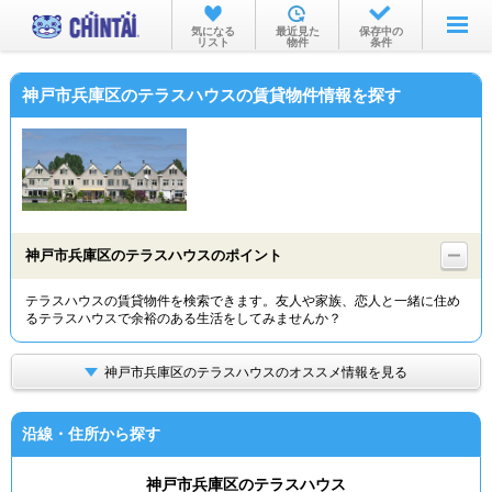
お部屋を探す
気になる
最近見た
保存中の
リスト
物件
条件
沿線・駅から
神戸市兵庫区のテラスハウスの賃貸物件情報を探す
住所から
家賃相場から
通勤通学時間から
物件特集から
神戸市兵庫区のテラスハウスのポイント
不動産会社から
テラスハウスの賃貸物件を検索できます。友人や家族、恋人と一緒に住め
るテラスハウスで余裕のある生活をしてみませんか？
TOP
神戸市兵庫区のテラスハウスのオススメ情報を見る
沿線・住所から探す
神戸市兵庫区のテラスハウス