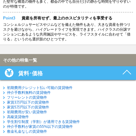
た堅牢な構造の物件も多く、都会の中でも自分だけの静かな時間を守りやすい
のが特徴です。
Point3
資産を所有せず、最上のホスピタリティを享受する
コンシェルジュサービスやジムなどを備えた物件もあり、大きな資産を持つリ
スクを避けながら、ハイグレードライフを実現できます。ハイクラスの分譲マ
ンションにあるような共用施設やサービスを、ライフスタイルに合わせて「借
りる」というのも選択肢のひとつです。
その他の特集一覧
賃料･価格
初期費用クレジット払い可能の賃貸物件
仲介手数料無料の賃貸物件
フリーレントの賃貸物件
家賃3万円以下の賃貸物件
家賃5万円以下の賃貸物件
初期費用が安い賃貸物件
高級賃貸物件
学生割引制度（学割）が適用できる賃貸物件
仲介手数料が家賃の55%以下の賃貸物件
敷金礼金なしの賃貸物件