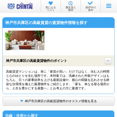
お部屋を探す
気になる
最近見た
保存中の
リスト
物件
条件
沿線・駅から
神戸市兵庫区の高級賃貸の賃貸物件情報を探す
住所から
家賃相場から
通勤通学時間から
物件特集から
神戸市兵庫区の高級賃貸物件のポイント
不動産会社から
高級賃貸マンションは、単に「家賃が高い」だけではなく、住む人の時間
と心のゆとりを生む場所です。本特集では、洗練された外観デザインはも
TOP
ちろん、日々の家事効率を上げる最新設備や、都心の喧騒を忘れさせる静
寂な住環境を備えた厳選物件をご紹介します。「家を、単なる寝る場所か
ら、人生を豊かにする基盤へ」とお考えの方に最適です。
神戸市兵庫区の高級賃貸物件のオススメ情報を見る
沿線・住所から探す