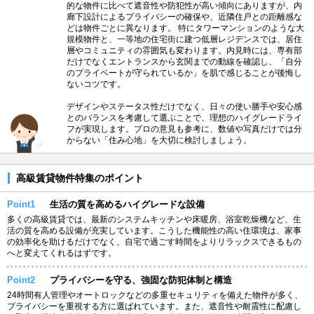
的な物件に比べて遮音性や防犯性が高い傾向にありますが、内
廊下設計によるプライバシーの確保や、近隣住戸との距離感な
どは物件ごとに異なります。 特にタワーマンションのような大
規模物件と、一等地の住宅街に建つ低層レジデンスでは、居住
層やコミュニティの雰囲気も変わります。内見時には、専有部
だけでなくエントランスから玄関までの動線を確認し、「自分
のプライベートが守られているか」を肌で感じることが後悔し
ないコツです。
デザインやステータス性だけでなく、日々の使い勝手や安心感
とのバランスを考慮して選ぶことで、理想のハイグレードライ
フが実現します。プロの意見も参考に、数値や写真だけでは分
からない「住み心地」を大切に検討しましょう。
高級賃貸物件特集のポイント
Point1
生活の質を高めるハイグレードな設備
多くの高級賃貸では、最新のシステムキッチンや床暖房、浴室乾燥機など、生
活の質を高める設備が充実しています。こうした機能性の高い住環境は、家事
の効率化を助けるだけでなく、自宅で過ごす時間をよりリラックスできるもの
へと変えてくれるはずです。
Point2
プライバシーを守る、強固な防犯体制と構造
24時間有人管理やオートロックなどの多重セキュリティを備えた物件が多く、
プライバシーを重視する方に選ばれています。また、遮音性や耐震性に配慮し