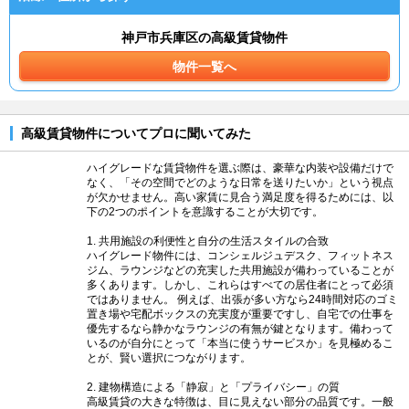
神戸市兵庫区の高級賃貸物件
物件一覧へ
高級賃貸物件についてプロに聞いてみた
ハイグレードな賃貸物件を選ぶ際は、豪華な内装や設備だけで
なく、「その空間でどのような日常を送りたいか」という視点
が欠かせません。高い家賃に見合う満足度を得るためには、以
下の2つのポイントを意識することが大切です。
1. 共用施設の利便性と自分の生活スタイルの合致
ハイグレード物件には、コンシェルジュデスク、フィットネス
ジム、ラウンジなどの充実した共用施設が備わっていることが
多くあります。しかし、これらはすべての居住者にとって必須
ではありません。 例えば、出張が多い方なら24時間対応のゴミ
置き場や宅配ボックスの充実度が重要ですし、自宅での仕事を
優先するなら静かなラウンジの有無が鍵となります。備わって
いるのが自分にとって「本当に使うサービスか」を見極めるこ
とが、賢い選択につながります。
2. 建物構造による「静寂」と「プライバシー」の質
高級賃貸の大きな特徴は、目に見えない部分の品質です。一般