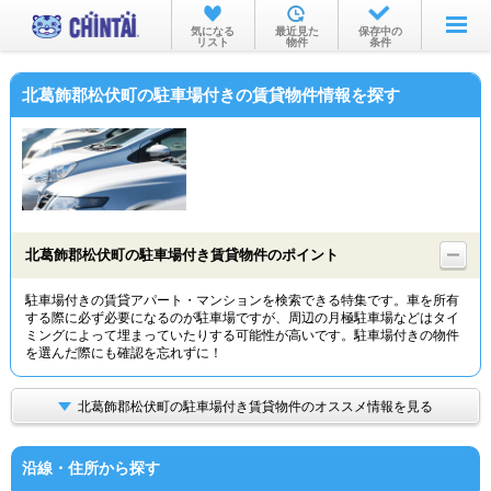
お部屋を探す
気になる
最近見た
保存中の
リスト
物件
条件
沿線・駅から
北葛飾郡松伏町の駐車場付きの賃貸物件情報を探す
住所から
家賃相場から
通勤通学時間から
物件特集から
北葛飾郡松伏町の駐車場付き賃貸物件のポイント
不動産会社から
駐車場付きの賃貸アパート・マンションを検索できる特集です。車を所有
する際に必ず必要になるのが駐車場ですが、周辺の月極駐車場などはタイ
TOP
ミングによって埋まっていたりする可能性が高いです。駐車場付きの物件
を選んだ際にも確認を忘れずに！
北葛飾郡松伏町の駐車場付き賃貸物件のオススメ情報を見る
沿線・住所から探す