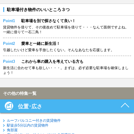
駐車場付き物件のいいところ３つ
Point1
駐車場を別で探さなくて良い！
賃貸物件を借りて、その後改めて駐車場を借りて・・・なんて面倒ですよね。
一緒に借りて一石二鳥！
Point2
愛車と一緒に新生活！
引越したいけど愛車を手放したくない。そんなあなたを応援します。
Point3
これから車の購入を考えている方も
新生活に合わせて車も欲しい・・・。まずは、必ず必要な駐車場を確保しまし
ょう！
その他の特集一覧
位置･広さ
ルーフバルコニー付きの賃貸物件
駅徒歩5分以内の賃貸物件
角部屋