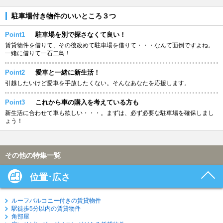
駐車場付き物件のいいところ３つ
Point1
駐車場を別で探さなくて良い！
賃貸物件を借りて、その後改めて駐車場を借りて・・・なんて面倒ですよね。
一緒に借りて一石二鳥！
Point2
愛車と一緒に新生活！
引越したいけど愛車を手放したくない。そんなあなたを応援します。
Point3
これから車の購入を考えている方も
新生活に合わせて車も欲しい・・・。まずは、必ず必要な駐車場を確保しまし
ょう！
その他の特集一覧
位置･広さ
ルーフバルコニー付きの賃貸物件
駅徒歩5分以内の賃貸物件
角部屋