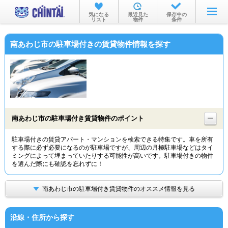
お部屋を探す
気になる
最近見た
保存中の
リスト
物件
条件
沿線・駅から
南あわじ市の駐車場付きの賃貸物件情報を探す
住所から
家賃相場から
通勤通学時間から
物件特集から
南あわじ市の駐車場付き賃貸物件のポイント
不動産会社から
駐車場付きの賃貸アパート・マンションを検索できる特集です。車を所有
する際に必ず必要になるのが駐車場ですが、周辺の月極駐車場などはタイ
TOP
ミングによって埋まっていたりする可能性が高いです。駐車場付きの物件
を選んだ際にも確認を忘れずに！
南あわじ市の駐車場付き賃貸物件のオススメ情報を見る
沿線・住所から探す