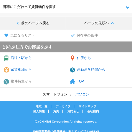
都市にこだわって賃貸物件を探す
前のページへ戻る
ページの先頭へ
気になるリスト
保存中の条件
別の探し方でお部屋を探す
沿線・駅から
住所から
家賃相場から
通勤通学時間から
物件特集から
TOP
スマートフォン
パソコン
地域一覧
アーカイブ
サイトマップ
個人情報
免責
お問合せ
会社案内
(C) CHINTAI Corporation All rights reserved.
[PR]賃貸物件の疑問解決！教えてエイブルAGENT