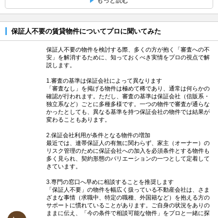
もっと読む
保証人不要の賃貸物件についてプロに聞いてみた
保証人不要の物件を検討する際、多くの方が抱く「審査への不
安」を解消するために、知っておくべき実情をプロの視点で解
説します。
1.審査の基準は保証会社によって異なります
「審査なし」を掲げる物件は極めて稀であり、通常は何らかの
確認が行われます。ただし、審査の基準は保証会社（信販系・
独立系など）ごとに多種多様です。一つの物件で審査が通らな
かったとしても、異なる基準を持つ保証会社の物件では結果が
変わることもあります。
2.保証会社利用が条件となる物件の増加
最近では、連帯保証人の有無に関わらず、家主（オーナー）の
リスク管理のために保証会社への加入を必須条件とする物件も
多く見られ、契約形態のバリエーションの一つとして定着して
きています。
3.専門の窓口へ早めに相談することを推奨します
「保証人不要」の物件を幅広く扱っている不動産会社は、さま
ざまな事情（求職中、特定の職種、外国籍など）を抱える方の
サポートに慣れていることがあります。ご自身の状況をありの
ままに伝え、「今の条件で相談可能な物件」をプロと一緒に探