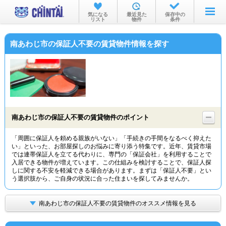
お部屋を探す
気になる
最近見た
保存中の
リスト
物件
条件
沿線・駅から
南あわじ市の保証人不要の賃貸物件情報を探す
住所から
家賃相場から
通勤通学時間から
物件特集から
南あわじ市の保証人不要の賃貸物件のポイント
不動産会社から
「周囲に保証人を頼める親族がいない」「手続きの手間をなるべく抑えた
い」といった、お部屋探しのお悩みに寄り添う特集です。近年、賃貸市場
TOP
では連帯保証人を立てる代わりに、専門の「保証会社」を利用することで
入居できる物件が増えています。この仕組みを検討することで、保証人探
しに関する不安を軽減できる場合があります。まずは「保証人不要」とい
う選択肢から、ご自身の状況に合った住まいを探してみませんか。
南あわじ市の保証人不要の賃貸物件のオススメ情報を見る