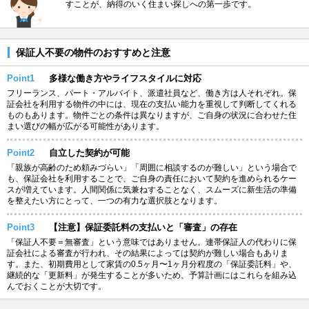
すことが、納得のいく住まい探しへの第一歩です。
保証人不要の物件のおすすめと注意
Point1
多様な働き方やライフスタイルに対応
フリーランス、パート・アルバイト、派遣社員など、働き方は人それぞれ。保
証会社を利用する物件の中には、現在の支払い能力を重視して判断してくれる
ものもあります。物件ごとの条件は異なりますが、ご自身の状況に合わせた住
まい選びの幅が広がる可能性があります。
Point2
自立した契約が可能
「親族が高齢のため頼みづらい」「周囲に相談するのが難しい」という場合で
も、保証会社を利用することで、ご自身の責任において契約を進められるケー
スが増えています。人間関係に気兼ねすることなく、スムーズに新生活の準備
を整えたい方にとって、一つの有力な選択肢となります。
Point3
【注意】保証委託料の支払いと「審査」の存在
「保証人不要＝無審査」という意味ではありません。連帯保証人の代わりに保
証会社による審査が行われ、その結果によっては契約が難しい場合もありま
す。また、初期費用として家賃の0.5ヶ月〜1ヶ月分程度の「保証委託料」や、
継続的な「更新料」が発生することが多いため、予算計画にはこれらを組み込
んでおくことが大切です。