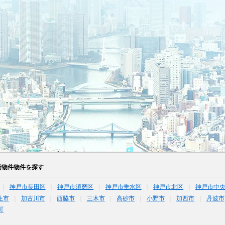
貸物件物件を探す
神戸市長田区
神戸市須磨区
神戸市垂水区
神戸市北区
神戸市中
生市
加古川市
西脇市
三木市
高砂市
小野市
加西市
丹波市
町