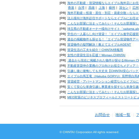
[PR]
海外の不動産・賃貸情報ならエイブル海外店にお任
香港
｜
台湾
｜
高雄
｜
上海
｜
蘇州
｜
深セン
｜
広州
[PR]
海外不動産～投資・居住・別荘・資産分散～ならエ
[PR]
法人様向け海外赴任サポートならエイブルにお任せ
[PR]
こんなお部屋に泊まってみたい！そんなお部屋探し
[PR]
埼玉県の不動産オーナー様向けサイト「saitama.a
[PR]
学生の一人暮らし向け賃貸！「エイブル進学応援部
[PR]
過去の掲載物件も探せる！「エイブル賃貸物件アー
[PR]
賃貸物件の疑問解決！教えてエイブルAGENT
[PR]
賃貸生活の工夫を紹介！CHINTAI情報局
[PR]
女性の賃貸生活を応援！Woman.CHINTAI
[PR]
過去から現在に掲載された物件が探せるWoman.CH
[PR]
不動産賃貸仲介業務のプロ向けお役立ちメディア！CHIN
[PR]
引越し後に後悔しても大丈夫【CHINTAI安心パッ
[PR]
エイブル白馬五竜（Hakuba GORYU）長野県白
[PR]
賃貸経営・アパートマンション経営ならエイブルに
[PR]
安くて安心な単身引越し事業者を探すなら単身引越
[PR]
こんなお部屋に泊まってみたい！そんなお部屋探し
[PR]
MEO対策のビジネスプロフィールとストリートビ
お問合せ
地域一覧
© CHINTAI Corporation All rights reserved.