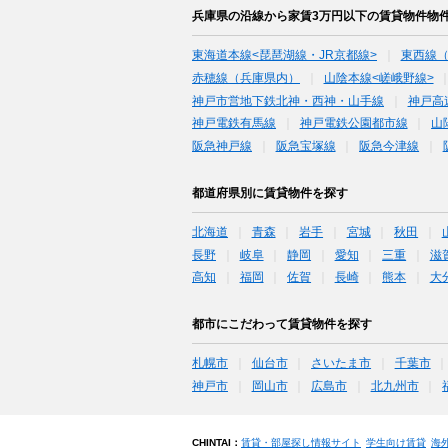
兵庫県の沿線から家賃3万円以下の賃貸物件物
東海道本線<琵琶湖線・JR京都線>
東西線
赤穂線（兵庫県内）
山陰本線<嵯峨野線>
神戸市営地下鉄北神・西神・山手線
神戸高
神戸電鉄有馬線
神戸電鉄公園都市線
山
阪急神戸線
阪急宝塚線
阪急今津線
都道府県別に賃貸物件を探す
北海道
青森
岩手
宮城
秋田
長野
岐阜
静岡
愛知
三重
滋
高知
福岡
佐賀
長崎
熊本
大
都市にこだわって賃貸物件を探す
札幌市
仙台市
さいたま市
千葉市
神戸市
岡山市
広島市
北九州市
CHINTAI：
賃貸・部屋探し情報サイト
学生向け賃貸
海