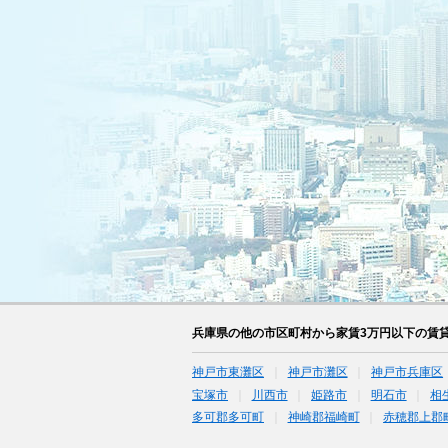
兵庫県の他の市区町村から家賃3万円以下の賃
神戸市東灘区
神戸市灘区
神戸市兵庫区
宝塚市
川西市
姫路市
明石市
相
多可郡多可町
神崎郡福崎町
赤穂郡上郡