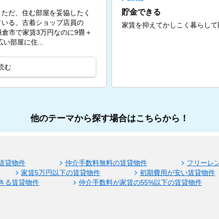
貯金できる
。ただ、住む部屋を妥協したく
ている、古着ショップ店員の
家賃を抑えてかしこく暮らして
問。鎌倉市で家賃3万円なのに9畳＋
い部屋に住...
読む
他のテーマから探す場合はこちらから！
賃貸物件
仲介手数料無料の賃貸物件
フリーレ
家賃5万円以下の賃貸物件
初期費用が安い賃貸物件
きる賃貸物件
仲介手数料が家賃の55%以下の賃貸物件