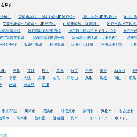
件を探す
（近畿）
東海道本線・山陽本線<JR神戸線>
福知山線<JR宝塚線>
加古川
学研都市線<片町線>・JR東西線
山陽新幹線（近畿圏）
神戸市営地下鉄海
速鉄道南北線
神戸高速鉄道東西線
神戸新交通六甲アイランド線
神戸電
陽電気鉄道本線
山陽電気鉄道網干線
智頭急行智頭線（兵庫県内）
能勢
阪急伊丹線
阪急甲陽線
阪神本線
阪神なんば線
阪神武庫川線
北
山形
福島
茨城
栃木
群馬
埼玉
千葉
東京
神奈川
新
賀
京都
大阪
兵庫
奈良
和歌山
鳥取
島根
岡山
広島
分
宮崎
鹿児島
沖縄
東京23区
川崎市
横浜市
相模原市
静岡市
浜松市
名古屋市
福岡市
熊本市
首都圏
近畿圏
海外
ニューヨーク
ボストン
外賃貸