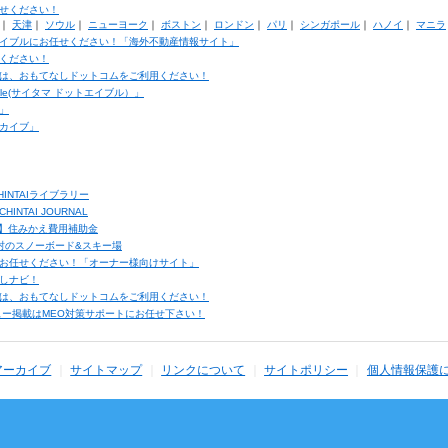
せください！
｜
天津
｜
ソウル
｜
ニューヨーク
｜
ボストン
｜
ロンドン
｜
パリ
｜
シンガポール
｜
ハノイ
｜
マニラ
イブルにお任せください！「海外不動産情報サイト」
ください！
は、おもてなしドットコムをご利用ください！
ble(サイタマ ドットエイブル）」
」
カイブ」
INTAIライブラリー
TAI JOURNAL
ク】住みかえ費用補助金
馬村のスノーボード&スキー場
お任せください！「オーナー様向けサイト」
しナビ！
は、おもてなしドットコムをご利用ください！
ュー掲載はMEO対策サポートにお任せ下さい！
アーカイブ
サイトマップ
リンクについて
サイトポリシー
個人情報保護