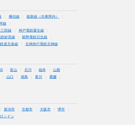
線
播但線
姫新線（兵庫県内）
岸線
鉄三田線
神戸電鉄粟生線
電鉄妙見線
能勢電鉄日生線
条鉄道北条線
北神急行電鉄北神線
潟
富山
石川
福井
山梨
山口
徳島
香川
愛媛
新潟市
京都市
大阪市
堺市
ロンドン