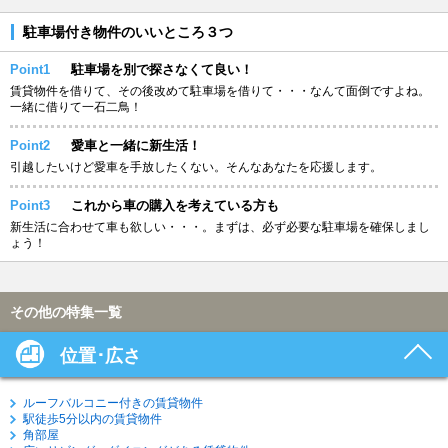
駐車場付き物件のいいところ３つ
Point1
駐車場を別で探さなくて良い！
賃貸物件を借りて、その後改めて駐車場を借りて・・・なんて面倒ですよね。
一緒に借りて一石二鳥！
Point2
愛車と一緒に新生活！
引越したいけど愛車を手放したくない。そんなあなたを応援します。
Point3
これから車の購入を考えている方も
新生活に合わせて車も欲しい・・・。まずは、必ず必要な駐車場を確保しまし
ょう！
その他の特集一覧
位置･広さ
ルーフバルコニー付きの賃貸物件
駅徒歩5分以内の賃貸物件
角部屋