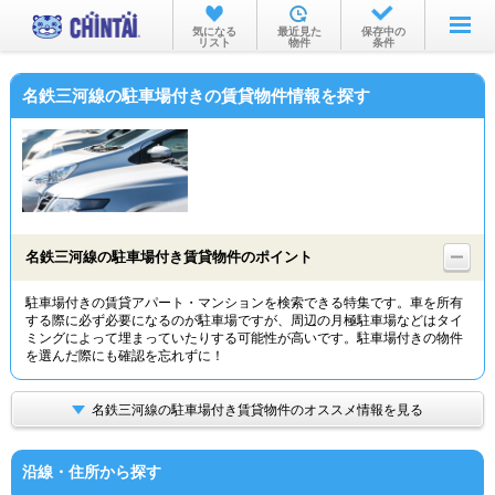
お部屋を探す
気になる
最近見た
保存中の
リスト
物件
条件
沿線・駅から
名鉄三河線の駐車場付きの賃貸物件情報を探す
住所から
家賃相場から
通勤通学時間から
物件特集から
名鉄三河線の駐車場付き賃貸物件のポイント
不動産会社から
駐車場付きの賃貸アパート・マンションを検索できる特集です。車を所有
する際に必ず必要になるのが駐車場ですが、周辺の月極駐車場などはタイ
TOP
ミングによって埋まっていたりする可能性が高いです。駐車場付きの物件
を選んだ際にも確認を忘れずに！
名鉄三河線の駐車場付き賃貸物件のオススメ情報を見る
沿線・住所から探す