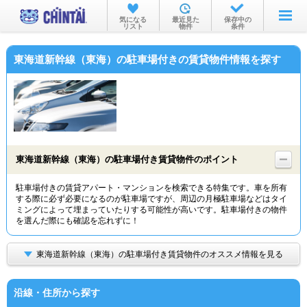
お部屋を探す
気になる
最近見た
保存中の
リスト
物件
条件
沿線・駅から
東海道新幹線（東海）の駐車場付きの賃貸物件情報を探す
住所から
家賃相場から
通勤通学時間から
物件特集から
東海道新幹線（東海）の駐車場付き賃貸物件のポイント
不動産会社から
駐車場付きの賃貸アパート・マンションを検索できる特集です。車を所有
する際に必ず必要になるのが駐車場ですが、周辺の月極駐車場などはタイ
TOP
ミングによって埋まっていたりする可能性が高いです。駐車場付きの物件
を選んだ際にも確認を忘れずに！
東海道新幹線（東海）の駐車場付き賃貸物件のオススメ情報を見る
沿線・住所から探す