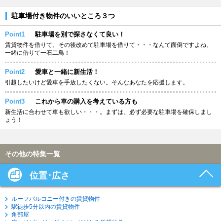
駐車場付き物件のいいところ３つ
Point1
駐車場を別で探さなくて良い！
賃貸物件を借りて、その後改めて駐車場を借りて・・・なんて面倒ですよね。
一緒に借りて一石二鳥！
Point2
愛車と一緒に新生活！
引越したいけど愛車を手放したくない。そんなあなたを応援します。
Point3
これから車の購入を考えている方も
新生活に合わせて車も欲しい・・・。まずは、必ず必要な駐車場を確保しまし
ょう！
その他の特集一覧
位置･広さ
ルーフバルコニー付きの賃貸物件
駅徒歩5分以内の賃貸物件
角部屋