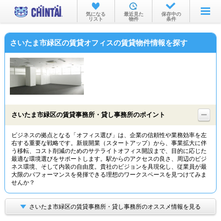
お部屋を探す
気になる
最近見た
保存中の
リスト
物件
条件
沿線・駅から
さいたま市緑区の賃貸オフィスの賃貸物件情報を探す
住所から
家賃相場から
通勤通学時間から
物件特集から
さいたま市緑区の賃貸事務所・貸し事務所のポイント
不動産会社から
ビジネスの拠点となる「オフィス選び」は、企業の信頼性や業務効率を左
右する重要な戦略です。新規開業（スタートアップ）から、事業拡大に伴
TOP
う移転、コスト削減のためのサテライトオフィス開設まで、目的に応じた
最適な環境選びをサポートします。駅からのアクセスの良さ、周辺のビジ
ネス環境、そして内装の自由度。貴社のビジョンを具現化し、従業員が最
大限のパフォーマンスを発揮できる理想のワークスペースを見つけてみま
せんか？
さいたま市緑区の賃貸事務所・貸し事務所のオススメ情報を見る