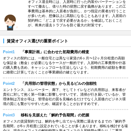
オフィス退去時には、入居時に行った内装やパーテーションを
すべて撤去し、借りた時の状態に戻す義務があります。この工
事費用は基本的に入居者が負担し、かつ指定の業者が行うこと
が多いため、想像以上に高額になることもあります。入居前の
契約時に「どこまで戻す必要があるか」を確認しておくこと
が、将来の退去トラブルを防ぐ最大の対策です。
賃貸オフィス選びの重要ポイント
Point1
「事業計画」に合わせた初期費用の精査
オフィスの契約には、一般住宅とは異なり家賃の6ヶ月〜12ヶ月分程度の高額
な保証金（敷金）が必要になるケースが一般的です。入居時の工事費用や什器
の購入費も含め、キャッシュフローを圧迫しないよう、初期費用の総額を事前
に緻密に計算しておくことが事業継続の鍵となります。
Point2
「共用部の管理状態」から見るビルの信頼性
エントランス、エレベーター、廊下、そしてトイレなどの共用部は、来客者が
貴社に対して抱く第一印象に影響しやすいです。清掃が行き届いているか、管
理体制は万全か等は、管理会社の質を見極めるだけでなく入居後のビジネス環
境の質にも繋がりやすいため、確認することがおすすめです。
Point3
移転を見据えた「解約予告期間」の把握
オフィスの賃貸契約では、解約を申し出てから実際に退去するまでの「解約予
告期間」が6ヶ月程度に設定されていることが多くあります。移転を検討する場
合は、現在のオフィスの解約時期と新オフィスの入居時期が重なり「二重賃