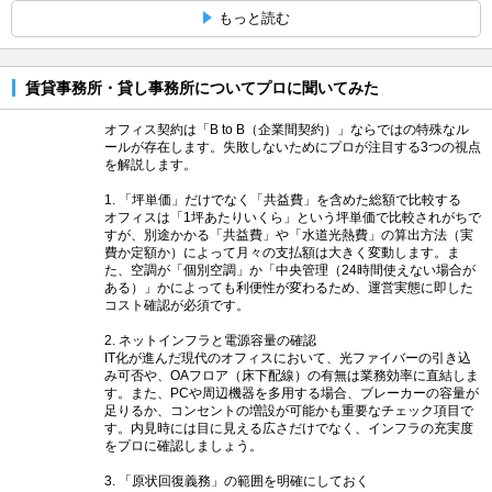
もっと読む
賃貸事務所・貸し事務所についてプロに聞いてみた
オフィス契約は「B to B（企業間契約）」ならではの特殊なル
ールが存在します。失敗しないためにプロが注目する3つの視点
を解説します。
1. 「坪単価」だけでなく「共益費」を含めた総額で比較する
オフィスは「1坪あたりいくら」という坪単価で比較されがちで
すが、別途かかる「共益費」や「水道光熱費」の算出方法（実
費か定額か）によって月々の支払額は大きく変動します。ま
た、空調が「個別空調」か「中央管理（24時間使えない場合が
ある）」かによっても利便性が変わるため、運営実態に即した
コスト確認が必須です。
2. ネットインフラと電源容量の確認
IT化が進んだ現代のオフィスにおいて、光ファイバーの引き込
み可否や、OAフロア（床下配線）の有無は業務効率に直結しま
す。また、PCや周辺機器を多用する場合、ブレーカーの容量が
足りるか、コンセントの増設が可能かも重要なチェック項目で
す。内見時には目に見える広さだけでなく、インフラの充実度
をプロに確認しましょう。
3. 「原状回復義務」の範囲を明確にしておく