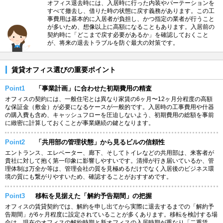
オフィス退去時には、入居時に行った内装やパーテーションを
すべて撤去し、借りた時の状態に戻す義務があります。この工
事費用は基本的に入居者が負担し、かつ指定の業者が行うこと
が多いため、想像以上に高額になることもあります。入居前の
契約時に「どこまで戻す必要があるか」を確認しておくこと
が、将来の退去トラブルを防ぐ最大の対策です。
賃貸オフィス選びの重要ポイント
Point1
「事業計画」に合わせた初期費用の精査
オフィスの契約には、一般住宅とは異なり家賃の6ヶ月〜12ヶ月分程度の高額
な保証金（敷金）が必要になるケースが一般的です。入居時の工事費用や什器
の購入費も含め、キャッシュフローを圧迫しないよう、初期費用の総額を事前
に緻密に計算しておくことが事業継続の鍵となります。
Point2
「共用部の管理状態」から見るビルの信頼性
エントランス、エレベーター、廊下、そしてトイレなどの共用部は、来客者が
貴社に対して抱く第一印象に影響しやすいです。清掃が行き届いているか、管
理体制は万全か等は、管理会社の質を見極めるだけでなく入居後のビジネス環
境の質にも繋がりやすいため、確認することがおすすめです。
Point3
移転を見据えた「解約予告期間」の把握
オフィスの賃貸契約では、解約を申し出てから実際に退去するまでの「解約予
告期間」が6ヶ月程度に設定されていることが多くあります。移転を検討する場
合は、現在のオフィスの解約時期と新オフィスの入居時期が重なり「二重賃