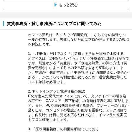
もっと読む
賃貸事務所・貸し事務所についてプロに聞いてみた
オフィス契約は「B to B（企業間契約）」ならではの特殊なル
ールが存在します。失敗しないためにプロが注目する3つの視点
を解説します。
1. 「坪単価」だけでなく「共益費」を含めた総額で比較する
オフィスは「1坪あたりいくら」という坪単価で比較されがちで
すが、別途かかる「共益費」や「水道光熱費」の算出方法（実
費か定額か）によって月々の支払額は大きく変動します。ま
た、空調が「個別空調」か「中央管理（24時間使えない場合が
ある）」かによっても利便性が変わるため、運営実態に即した
コスト確認が必須です。
2. ネットインフラと電源容量の確認
IT化が進んだ現代のオフィスにおいて、光ファイバーの引き込
み可否や、OAフロア（床下配線）の有無は業務効率に直結しま
す。また、PCや周辺機器を多用する場合、ブレーカーの容量が
足りるか、コンセントの増設が可能かも重要なチェック項目で
す。内見時には目に見える広さだけでなく、インフラの充実度
をプロに確認しましょう。
3. 「原状回復義務」の範囲を明確にしておく