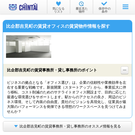
お部屋を探す
気になる
最近見た
保存中の
リスト
物件
条件
沿線・駅から
比企郡吉見町の賃貸オフィスの賃貸物件情報を探す
住所から
家賃相場から
通勤通学時間から
物件特集から
比企郡吉見町の賃貸事務所・貸し事務所のポイント
不動産会社から
ビジネスの拠点となる「オフィス選び」は、企業の信頼性や業務効率を左
右する重要な戦略です。新規開業（スタートアップ）から、事業拡大に伴
TOP
う移転、コスト削減のためのサテライトオフィス開設まで、目的に応じた
最適な環境選びをサポートします。駅からのアクセスの良さ、周辺のビジ
ネス環境、そして内装の自由度。貴社のビジョンを具現化し、従業員が最
大限のパフォーマンスを発揮できる理想のワークスペースを見つけてみま
せんか？
比企郡吉見町の賃貸事務所・貸し事務所のオススメ情報を見る